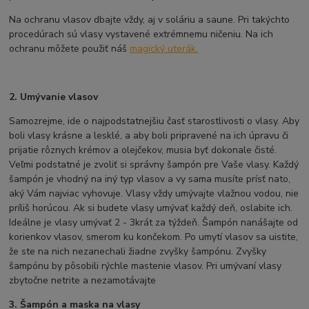
Na ochranu vlasov dbajte vždy, aj v soláriu a saune. Pri takýchto
procedúrach sú vlasy vystavené extrémnemu ničeniu. Na ich
ochranu môžete použiť náš
magický uterák.
2. Umývanie vlasov
Samozrejme, ide o najpodstatnejšiu časť starostlivosti o vlasy. Aby
boli vlasy krásne a lesklé, a aby boli pripravené na ich úpravu či
prijatie rôznych krémov a olejčekov, musia byť dokonale čisté.
Veľmi podstatné je zvoliť si správny šampón pre Vaše vlasy. Každý
šampón je vhodný na iný typ vlasov a vy sama musíte prísť nato,
aký Vám najviac vyhovuje. Vlasy vždy umývajte vlažnou vodou, nie
príliš horúcou. Ak si budete vlasy umývať každý deň, oslabite ich.
Ideálne je vlasy umývať 2 - 3krát za týždeň. Šampón nanášajte od
korienkov vlasov, smerom ku končekom. Po umytí vlasov sa uistite,
že ste na nich nezanechali žiadne zvyšky šampónu. Zvyšky
šampónu by pôsobili rýchle mastenie vlasov. Pri umývaní vlasy
zbytočne netrite a nezamotávajte
3. Šampón a maska na vlasy