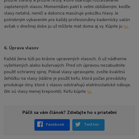
pružné štetiny a pružné hroty, ktoré uľahčujú rozčesávanie
zapletených vlasov. Momentálen patrí k veľmi obľúbeným, keďže
vlasy neťahá, neničí a dokonca masúruje pokožku hlavy. Je
potrebným vybavením pre každý profesionálny kadernícky salón
avšak v dnešnej dobe ju už môžete mať doma aj vy. Kúpite ju
tu.
6. Úprava vlasov
Každá žena túži po krásne upravených vlasoch, či už nádherne
vyžehlených alebo kučervaých. Pred ich úpravou nezabudnite
použiť ochranný sprej. Pokiaľ vlasy upravujete, zvoľte kvalitnú
žehličku na vlasy (idálne je použiť kefu, ktorá počas prevádzky
produkuje ióny, ktoré z vlasov odstraňujú elektrostatické náboje,
čím sú vlasy menej krepovité). Kefu kúpite
tu.
Páčil sa vám článok? Zdieľajte ho s priateľmi
Facebook
Twitter