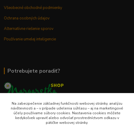
Všeobecné obchodné podmienky
Ochrana osobných údajov
Alternatívne riešenie sporov
Používanie umelej inteligencie
Potrebujete poradiť?
Na zabezpečenie základnej funkčnosti webovej stránky, analýzu
0948 236 042
návštevnosti a – v prípade udelenia súhlasu – aj na marketingové
účely používame súbory cookies. Nastavenia cookies môžete
kedykoľvek upraviť alebo odvolať prostredníctvom odkazu v
info@margaretkashop.sk
pätičke webovej stránky.