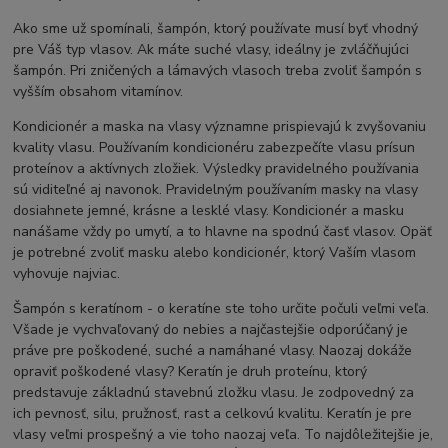
Ako sme už spomínali, šampón, ktorý používate musí byť vhodný
pre Váš typ vlasov. Ak máte suché vlasy, ideálny je zvláčňujúci
šampón. Pri zničených a lámavých vlasoch treba zvoliť šampón s
vyšším obsahom vitamínov.
Kondicionér a maska na vlasy významne prispievajú k zvyšovaniu
kvality vlasu. Používaním kondicionéru zabezpečíte vlasu prísun
proteínov a aktívnych zložiek. Výsledky pravidelného používania
sú viditeľné aj navonok. Pravidelným používaním masky na vlasy
dosiahnete jemné, krásne a lesklé vlasy. Kondicionér a masku
nanášame vždy po umytí, a to hlavne na spodnú časť vlasov. Opäť
je potrebné zvoliť masku alebo kondicionér, ktorý Vaším vlasom
vyhovuje najviac.
Šampón s keratínom - o keratíne ste toho určite počuli veľmi veľa.
Všade je vychvaľovaný do nebies a najčastejšie odporúčaný je
práve pre poškodené, suché a namáhané vlasy. Naozaj dokáže
opraviť poškodené vlasy? Keratín je druh proteínu, ktorý
predstavuje
základnú stavebnú zložku vlasu. Je zodpovedný za
ich pevnosť, silu, pružnosť, rast a celkovú kvalitu. Keratín je pre
vlasy veľmi prospešný a vie toho naozaj veľa. To najdôležitejšie je,