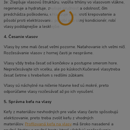
že: Zlepšuje vlasovú štruktúru, vypĺňa trhliny vo vlasovom vlákne,
regeneruje a hydratuje, zvyšuje pružnosť a odolnosť, čím
predchádza poškodeniu, uhladzuje vlas, krotí krepovatenie a
pôsobí proti elektrizovaniu, pôsobí ako silný kondicionér, robí
vlasy poddajnejšie a lesklejšie.
4. Česanie vlasov
Vlasy by sme mali česať veľmi pozorne. Naťahovanie ich veľmi ničí.
Rozčesávanie vlasov z hornej časti je nesprávne.
Vlasy vždy treba česať od končekov a postupne smerom hore.
Neprečesávajte ich vcelku, ale po kúskoch.
Kučeravé vlasy
treba
česať šetrne s hrebeňom s redšími zúbkami.
Vlasy sú náchylné na ničenie hlavne keď sú mokré, preto
odporúčame vlasy rozčesávať až po ich vysušení.
5. Správna kefa na vlasy
Kefy z materiálov nevhodných pre vaše vlasy často spôsobujú
elektizovanie, preto treba zvoliť kefu z vhodných
materiálov.
Profilovaná kefa na vlasy
má široko nasadené a