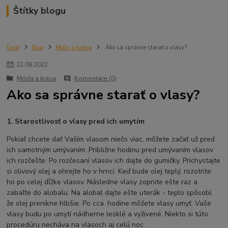
Štítky blogu
Úvod
Blog
Móda a krása
Ako sa správne starať o vlasy?
22
.
08
.
2022
Móda a krása
Komentáre (0)
Ako sa správne starať o vlasy?
1. Starostlivosť o vlasy pred ich umytím
Pokiaľ chcete dať Vaším vlasom niečo viac, môžete začať už pred
ich samotným umývaním. Približne hodinu pred umývaním vlasov
ich rozčešte. Po rozčesaní vlasov ich dajte do gumičky. Prichystajte
si olivový olej a ohrejte ho v hrnci. Keď bude olej teplý, rozotrite
ho po celej dĺžke vlasov. Následne vlasy zopnite ešte raz a
zabaľte do alobalu. Na alobal dajte ešte uterák - teplo spôsobí,
že olej prenikne hlbšie. Po cca. hodine môžete vlasy umyť. Vaše
vlasy budu po umytí nádherne lesklé a vyživené. Niekto si túto
procedúru necháva na vlasoch aj celú noc.