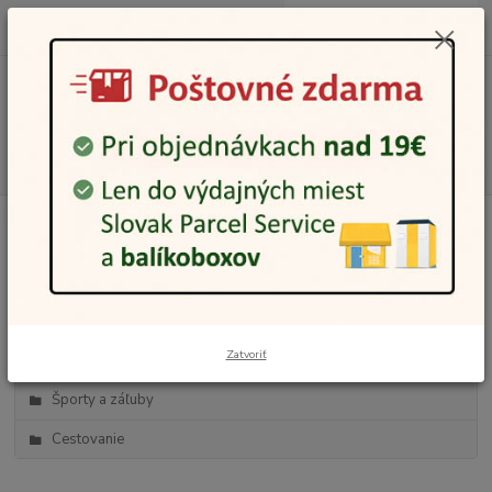
0
ks
0948 236 042
za
0,00 €
12:00-14:00
Menu
Hľadať
Kategórie blogu
Darčeky
Móda a krása
Zatvoriť
Domácnosť a záhrada
Športy a záľuby
Cestovanie