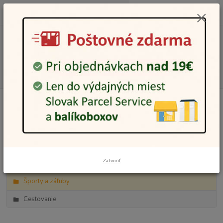
0
ks
0948 236 042
za
0,00 €
12:00-14:00
Menu
Hľadať
Kategórie blogu
Darčeky
Móda a krása
Zatvoriť
Domácnosť a záhrada
Športy a záľuby
Cestovanie