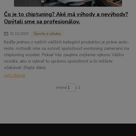
Čo je to chiptuning? Aké má výhody a nevýhody?
Opýtali sme sa profesionálov.
31
.
10
.
2023
Športy a záľuby
Keďže jednou z naších väčších kategórií produktov je práve auto-
moto, rozhodli sme sa osloviť spoločnosť evotuning zameranú na
chiptuning vozidiel. Pokiaľ Vás zaujíma zvýšenie výkonu Vášho
vozidla, ako si vybrať tu správnu spoločnosť a čo môžete
očakávať, čítajte ďalej.
celý článok
strana
z 1