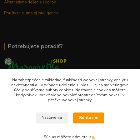
Alternatívne riešenie sporov
Používanie umelej inteligencie
Potrebujete poradiť?
Na zabezpečenie základnej funkčnosti webovej stránky, analýzu
0948 236 042
návštevnosti a – v prípade udelenia súhlasu – aj na marketingové
účely používame súbory cookies. Nastavenia cookies môžete
kedykoľvek upraviť alebo odvolať prostredníctvom odkazu v
info@margaretkashop.sk
pätičke webovej stránky.
Súhlasím
Nastavenia
Súhlas môžete odmietnuť
tu
.