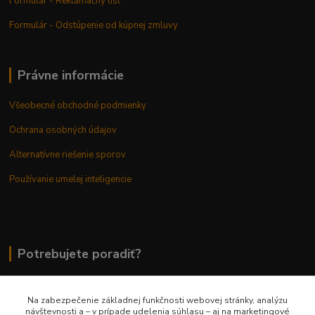
Formulár - Reklamačný list
Formulár - Odstúpenie od kúpnej zmluvy
Právne informácie
Všeobecné obchodné podmienky
Ochrana osobných údajov
Alternatívne riešenie sporov
Používanie umelej inteligencie
Potrebujete poradiť?
Na zabezpečenie základnej funkčnosti webovej stránky, analýzu
0948 236 042
návštevnosti a – v prípade udelenia súhlasu – aj na marketingové