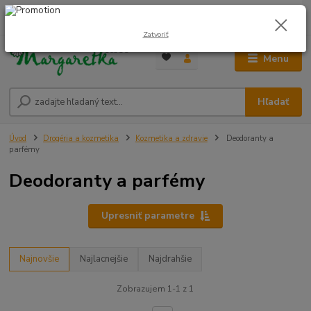
0
ks
0948 236 042
za
0,00 €
12:00-14:00
Zatvoriť
Menu
Hľadať
Úvod
Drogéria a kozmetika
Kozmetika a zdravie
Deodoranty a
parfémy
Deodoranty a parfémy
Upresniť parametre
Najnovšie
Najlacnejšie
Najdrahšie
Zobrazujem 1-1 z 1