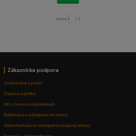
strana
z 1
Zákaznícka podpora
Gravírovanie a potlač
Doprava a platba
Info o tovare a objednávkach
Reklamácie a odstúpenie od zmluvy
Online formulár na odstúpenie od kúpnej zmluvy