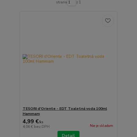
strana
z 1
TESORI d'Oriente - EDT Toaletná voda 100ml
Hammam
4,99 €
/
ks
Nie je skladom
4,06 €
bez DPH
Detail