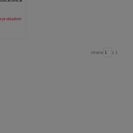
e je skladom
strana
z 1