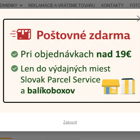
DMIENKY
REKLAMÁCIE A VRÁTENIE TOVARU
KONTAKTY
FOT
0948
Hľadať
12:00
rogéria a kozmetika
Darčekové sady
Pre deti
deti
€
Od
adom
Zatvoriť