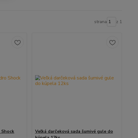
strana
z 1
o Shock
Veľká darčeková sada šumivé gule do
kúpela 12ks