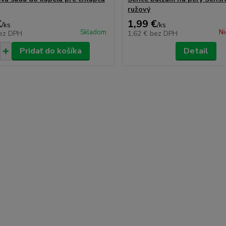
ružový
€
1,99 €
/
ks
/
ks
Skladom
Ni
ez DPH
1,62 €
bez DPH
Pridať do košíka
Detail