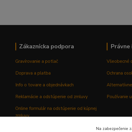
Zákaznícka podpora
Právne 
Gravírovanie a potlač
Všeobecné 
Doprava a platba
Ochrana oso
Info o tovare a objednávkach
Alternatívne
Reklamácie a odstúpenie od zmluvy
Používanie u
Online formulár na odstúpenie od kúpnej
zmluvy
Formulár - Reklamačný list
Na zabezpečenie zá