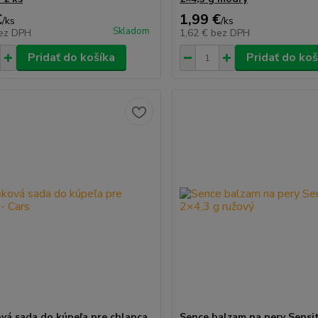
€
1,99 €
/
ks
/
ks
Skladom
ez DPH
1,62 €
bez DPH
Pridať do košíka
Pridať do koš
vá sada do kúpeľa pre chlapca
Sence balzam na pery Sensit