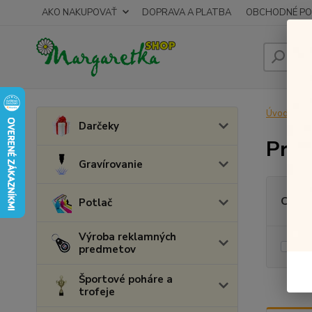
AKO NAKUPOVAŤ
DOPRAVA A PLATBA
OBCHODNÉ PO
Úvod
D
Darčeky
Pre 
Gravírovanie
Cena:
Potlač
Výroba reklamných
Skl
predmetov
Športové poháre a
trofeje