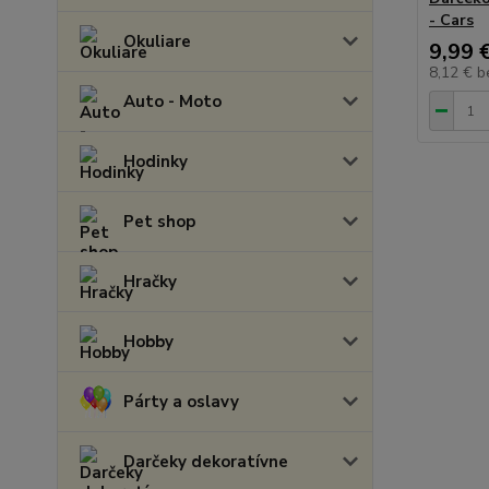
- Cars
Okuliare
9,99 
8,12 €
b
Auto - Moto
Hodinky
Pet shop
Hračky
Hobby
Párty a oslavy
Darčeky dekoratívne