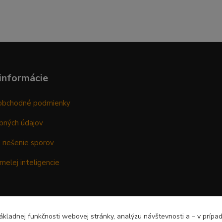
informácie
obchodné podmienky
bných údajov
 riešenie sporov
melej inteligencie
kladnej funkčnosti webovej stránky, analýzu návštevnosti a – v prípa