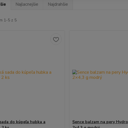
šie
Najlacnejšie
Najdrahšie
m 1-5 z 5
sada do kúpeľa hubka a
Sence balzam na pery Hydr
 2 ks
2×4,3 g modrý