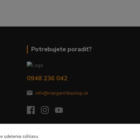
Potrebujete poradiť?
0948 236 042
info@margaretkashop.sk
de udelenia súhlasu