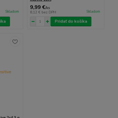
9,99 €
/
ks
Skladom
Skladom
8,12 €
bez DPH
íka
Pridať do košíka
ive 2×4,3 g