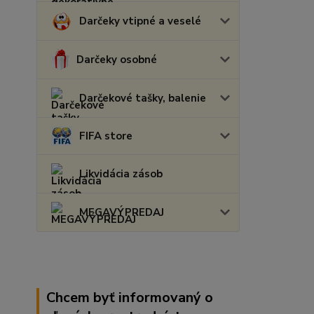
Darčeky vtipné a veselé
Darčeky osobné
Darčekové tašky, balenie
FIFA store
Likvidácia zásob
MEGAVÝPREDAJ
Chcem byť informovaný o