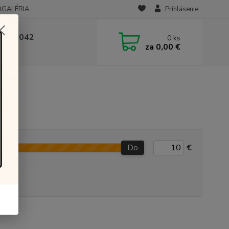
OGALÉRIA
Prihlásenie
 236 042
0
ks
za
0,00 €
-14:00
Do
€