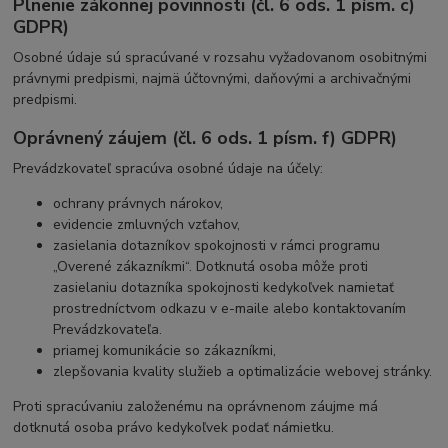
Plnenie zákonnej povinnosti (čl. 6 ods. 1 písm. c)
GDPR)
Osobné údaje sú spracúvané v rozsahu vyžadovanom osobitnými
právnymi predpismi, najmä účtovnými, daňovými a archivačnými
predpismi.
Oprávnený záujem (čl. 6 ods. 1 písm. f) GDPR)
Prevádzkovateľ spracúva osobné údaje na účely:
ochrany právnych nárokov,
evidencie zmluvných vzťahov,
zasielania dotazníkov spokojnosti v rámci programu
„Overené zákazníkmi“. Dotknutá osoba môže proti
zasielaniu dotazníka spokojnosti kedykoľvek namietať
prostredníctvom odkazu v e-maile alebo kontaktovaním
Prevádzkovateľa.
priamej komunikácie so zákazníkmi,
zlepšovania kvality služieb a optimalizácie webovej stránky.
Proti spracúvaniu založenému na oprávnenom záujme má
dotknutá osoba právo kedykoľvek podať námietku.