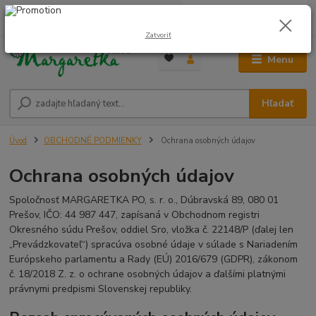
0
ks
0948 236 042
za
0,00 €
12:00-14:00
Zatvoriť
Menu
Hľadať
Úvod
OBCHODNÉ PODMIENKY
Ochrana osobných údajov
Ochrana osobných údajov
Spoločnosť MARGARETKA PO, s. r. o., Dúbravská 89, 080 01
Prešov, IČO: 44 987 447, zapísaná v Obchodnom registri
Okresného súdu Prešov, oddiel Sro, vložka č. 22148/P (ďalej len
„Prevádzkovateľ“) spracúva osobné údaje v súlade s Nariadením
Európskeho parlamentu a Rady (EÚ) 2016/679 (GDPR), zákonom
č. 18/2018 Z. z. o ochrane osobných údajov a ďalšími platnými
právnymi predpismi Slovenskej republiky.