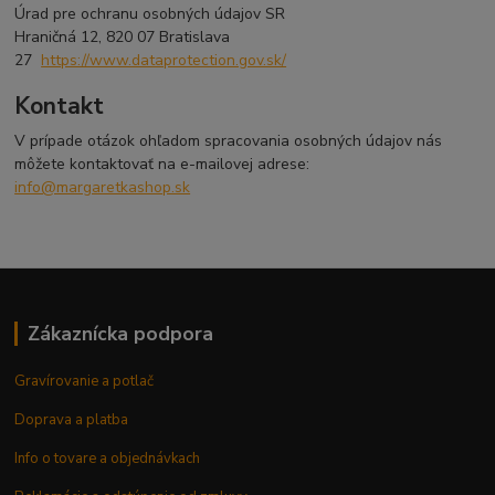
Úrad pre ochranu osobných údajov SR
Hraničná 12, 820 07 Bratislava
27
https://www.dataprotection.gov.sk/
Kontakt
V prípade otázok ohľadom spracovania osobných údajov nás
môžete kontaktovať na e-mailovej adrese:
info@margaretkashop.sk
Zákaznícka podpora
Gravírovanie a potlač
Doprava a platba
Info o tovare a objednávkach