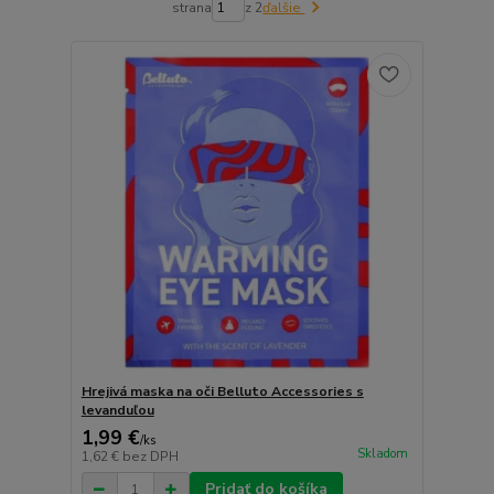
strana
z 2
ďalšie
Hrejivá maska na oči Belluto Accessories s
levanduľou
1,99 €
/
ks
Skladom
1,62 €
bez DPH
Pridať do košíka