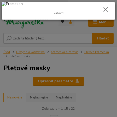
0
ks
0948 236 042
za
0,00 €
12:00-14:00
Zatvoriť
Menu
Hľadať
Úvod
Drogéria a kozmetika
Kozmetika a zdravie
Pleťová kozmetika
Pleťové masky
Pleťové masky
Upresniť parametre
Najnovšie
Najlacnejšie
Najdrahšie
Zobrazujem 1-15 z 22