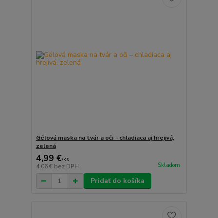
Gélová maska na tvár a oči – chladiaca aj hrejivá,
zelená
4,99 €
/
ks
Skladom
4,06 €
bez DPH
Pridať do košíka