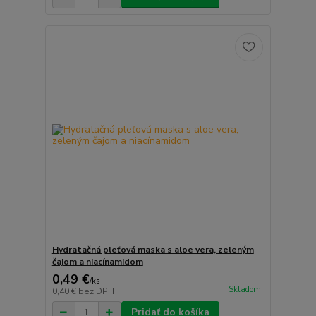
Hydratačná pleťová maska s aloe vera, zeleným
čajom a niacínamidom
0,49 €
/
ks
Skladom
0,40 €
bez DPH
Pridať do košíka