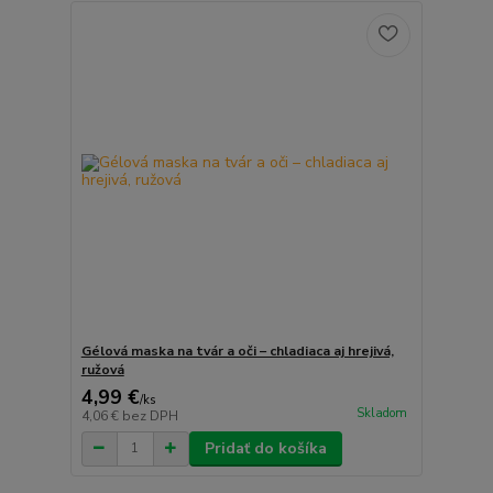
Gélová maska na tvár a oči – chladiaca aj hrejivá,
ružová
4,99 €
/
ks
Skladom
4,06 €
bez DPH
Pridať do košíka