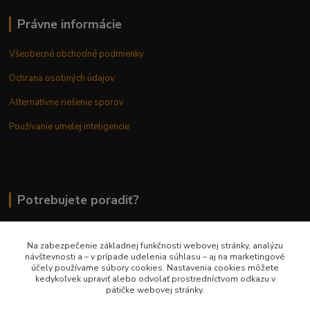
Právne informácie
Všeobecné obchodné podmienky
Ochrana osobných údajov
Alternatívne riešenie sporov
Používanie umelej inteligencie
Potrebujete poradiť?
Na zabezpečenie základnej funkčnosti webovej stránky, analýzu
0948 236 042
návštevnosti a – v prípade udelenia súhlasu – aj na marketingové
účely používame súbory cookies. Nastavenia cookies môžete
kedykoľvek upraviť alebo odvolať prostredníctvom odkazu v
info@margaretkashop.sk
pätičke webovej stránky.