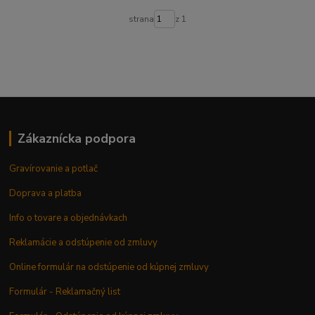
strana
z 1
Zákaznícka podpora
Gravírovanie a potlač
Doprava a platba
Info o tovare a objednávkach
Reklamácie a odstúpenie od zmluvy
Online formulár na odstúpenie od kúpnej zmluvy
Formulár - Reklamačný list