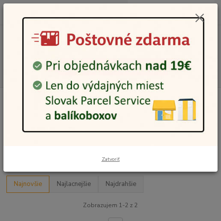
0
ks
0948 236 042
za
0,00 €
12:00-14:00
Menu
Hľadať
Úvod
Drogéria a kozmetika
Kozmetika a zdravie
Pleťová kozmetika
Opaľovacie krémy a oleje
Opaľovacie krémy a oleje
Upresniť parametre
Zatvoriť
Najnovšie
Najlacnejšie
Najdrahšie
Zobrazujem 1-2 z 2