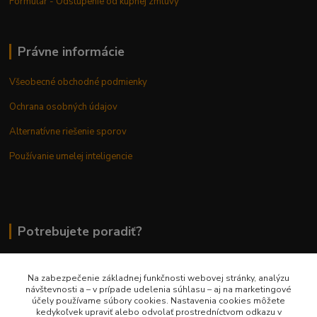
Formulár - Odstúpenie od kúpnej zmluvy
Právne informácie
Všeobecné obchodné podmienky
Ochrana osobných údajov
Alternatívne riešenie sporov
Používanie umelej inteligencie
Potrebujete poradiť?
Na zabezpečenie základnej funkčnosti webovej stránky, analýzu
0948 236 042
návštevnosti a – v prípade udelenia súhlasu – aj na marketingové
účely používame súbory cookies. Nastavenia cookies môžete
kedykoľvek upraviť alebo odvolať prostredníctvom odkazu v