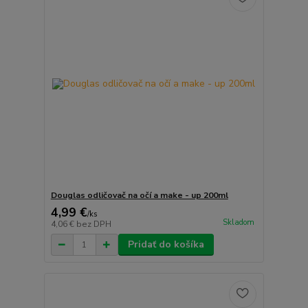
Douglas odličovač na očí a make - up 200ml
4,99 €
/
ks
Skladom
4,06 €
bez DPH
Pridať do košíka