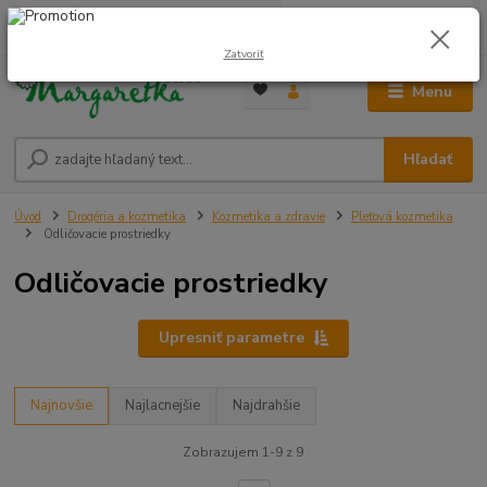
0
ks
0948 236 042
za
0,00 €
12:00-14:00
Zatvoriť
Menu
Hľadať
Úvod
Drogéria a kozmetika
Kozmetika a zdravie
Pleťová kozmetika
Odličovacie prostriedky
Odličovacie prostriedky
Upresniť parametre
Najnovšie
Najlacnejšie
Najdrahšie
Zobrazujem 1-9 z 9