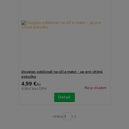
Douglas odličovač na očí a make - up pre citlivú
pokožku
4,99 €
/
ks
Nie je skladom
4,06 €
bez DPH
Detail
strana
z 1