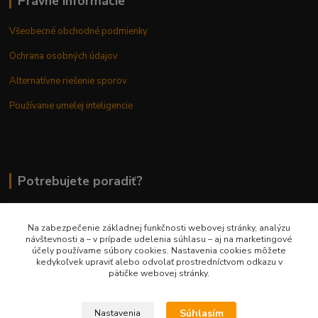
Právne informácie
Všeobecné obchodné podmienky
Ochrana osobných údajov
Alternatívne riešenie sporov
Používanie umelej inteligencie
Potrebujete poradiť?
Na zabezpečenie základnej funkčnosti webovej stránky, analýzu
0948 236 042
návštevnosti a – v prípade udelenia súhlasu – aj na marketingové
účely používame súbory cookies. Nastavenia cookies môžete
kedykoľvek upraviť alebo odvolať prostredníctvom odkazu v
info@margaretkashop.sk
pätičke webovej stránky.
Súhlasím
Nastavenia