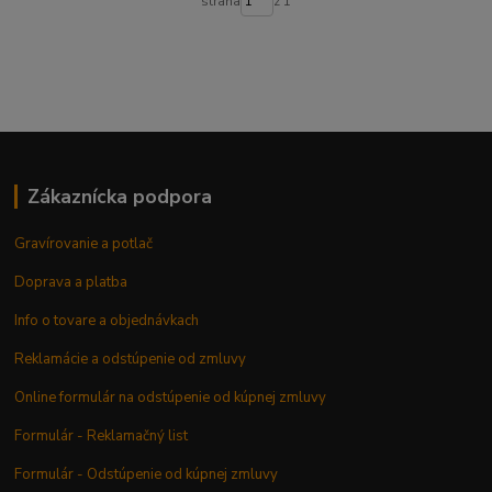
strana
z 1
Zákaznícka podpora
Gravírovanie a potlač
Doprava a platba
Info o tovare a objednávkach
Reklamácie a odstúpenie od zmluvy
Online formulár na odstúpenie od kúpnej zmluvy
Formulár - Reklamačný list
Formulár - Odstúpenie od kúpnej zmluvy