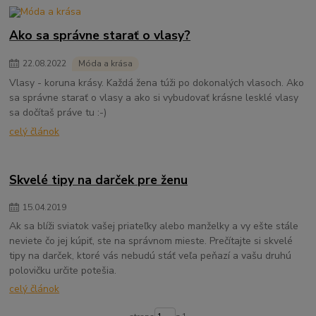
Ako sa správne starať o vlasy?
22
.
08
.
2022
Móda a krása
Vlasy - koruna krásy. Každá žena túži po dokonalých vlasoch. Ako
sa správne starať o vlasy a ako si vybudovať krásne lesklé vlasy
sa dočítaš práve tu :-)
celý článok
Skvelé tipy na darček pre ženu
15
.
04
.
2019
Ak sa blíži sviatok vašej priateľky alebo manželky a vy ešte stále
neviete čo jej kúpiť, ste na správnom mieste. Prečítajte si skvelé
tipy na darček, ktoré vás nebudú stáť veľa peňazí a vašu druhú
polovičku určite potešia.
celý článok