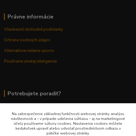
Právne informácie
Všeobecné obchodné podmienky
Ochrana osobných údajov
Alternatívne riešenie sporov
Používanie umelej inteligencie
Potrebujete poradiť?
Na zabezpečenie základnej funkčnosti webovej stránky, analýzu
0948 236 042
návštevnosti a – v prípade udelenia súhlasu – aj na marketingové
účely používame súbory cookies. Nastavenia cookies môžete
kedykoľvek upraviť alebo odvolať prostredníctvom odkazu v
info@margaretkashop.sk
pätičke webovej stránky.