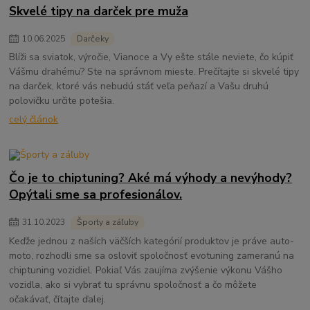
Skvelé tipy na darček pre muža
10
.
06
.
2025
Darčeky
Blíži sa sviatok, výročie, Vianoce a Vy ešte stále neviete, čo kúpiť
Vášmu drahému? Ste na správnom mieste. Prečítajte si skvelé tipy
na darček, ktoré vás nebudú stáť veľa peňazí a Vašu druhú
polovičku určite potešia.
celý článok
Čo je to chiptuning? Aké má výhody a nevýhody?
Opýtali sme sa profesionálov.
31
.
10
.
2023
Športy a záľuby
Keďže jednou z naších väčších kategórií produktov je práve auto-
moto, rozhodli sme sa osloviť spoločnosť evotuning zameranú na
chiptuning vozidiel. Pokiaľ Vás zaujíma zvýšenie výkonu Vášho
vozidla, ako si vybrať tu správnu spoločnosť a čo môžete
očakávať, čítajte ďalej.