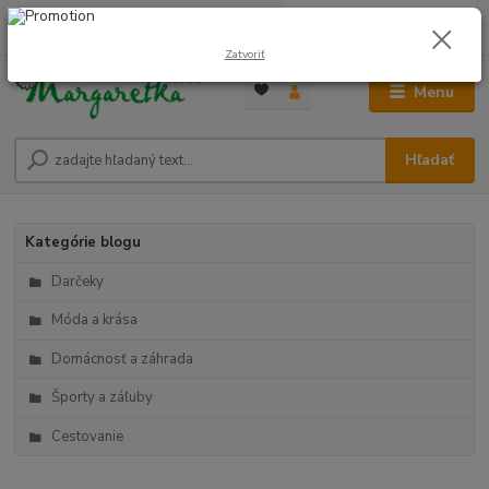
0
ks
0948 236 042
za
0,00 €
12:00-14:00
Zatvoriť
Menu
Hľadať
Kategórie blogu
Darčeky
Móda a krása
Domácnosť a záhrada
Športy a záľuby
Cestovanie