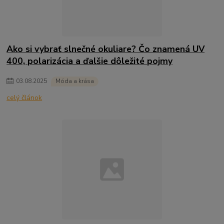
Ako si vybrať slnečné okuliare? Čo znamená UV
400, polarizácia a ďalšie dôležité pojmy
03
.
08
.
2025
Móda a krása
celý článok