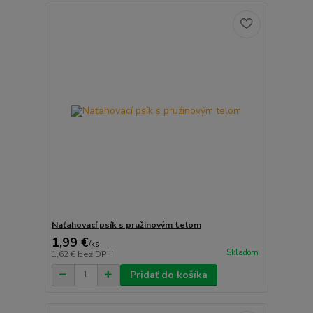
Naťahovací psík s pružinovým telom
1,99 €
/
ks
Skladom
1,62 €
bez DPH
Pridať do košíka