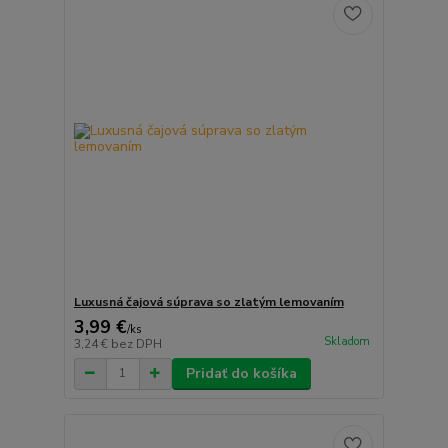
Luxusná čajová súprava so zlatým lemovaním
3,99 €
/
ks
Skladom
3,24 €
bez DPH
Pridať do košíka