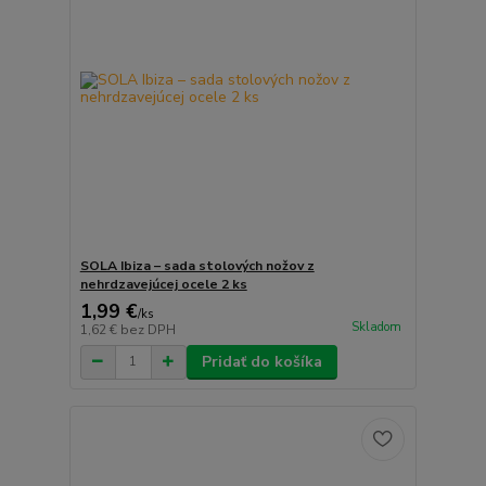
SOLA Ibiza – sada stolových nožov z
nehrdzavejúcej ocele 2 ks
1,99 €
/
ks
Skladom
1,62 €
bez DPH
Pridať do košíka