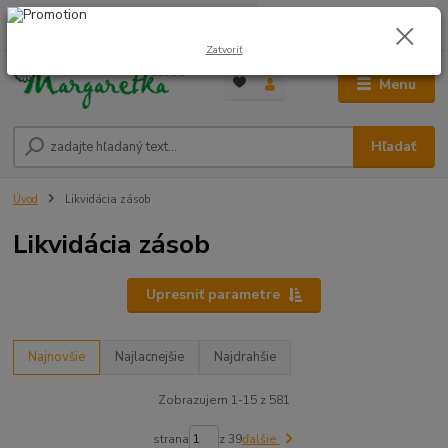
0
ks
0948 236 042
za
0,00 €
12:00-14:00
Zatvoriť
Menu
Hľadať
Úvod
Likvidácia zásob
Likvidácia zásob
Upresniť parametre
Najnovšie
Najlacnejšie
Najdrahšie
Zobrazujem 1-15 z 581
strana
z 39
ďalšie