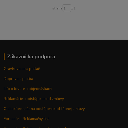
strana
z 1
Zákaznícka podpora
Gravírovanie a potlač
Doprava a platba
Info o tovare a objednávkach
Reklamácie a odstúpenie od zmluvy
Online formulár na odstúpenie od kúpnej zmluvy
Formulár - Reklamačný list