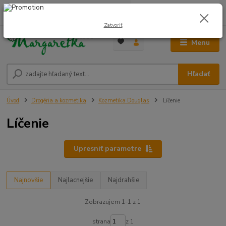
0
ks
0948 236 042
za
0,00 €
12:00-14:00
Zatvoriť
Menu
Hľadať
Úvod
Drogéria a kozmetika
Kozmetika Douglas
Líčenie
Líčenie
Upresniť parametre
Najnovšie
Najlacnejšie
Najdrahšie
Zobrazujem 1-1 z 1
strana
z 1