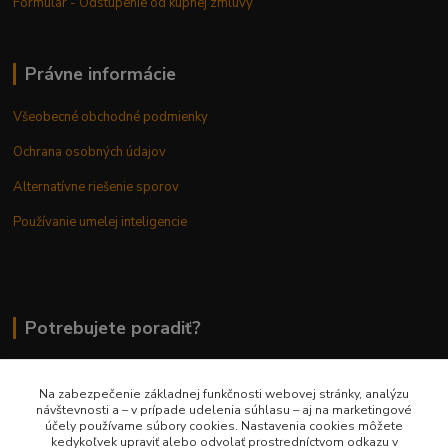
Formulár - Odstúpenie od kúpnej zmluvy
Právne informácie
Všeobecné obchodné podmienky
Ochrana osobných údajov
Alternatívne riešenie sporov
Používanie umelej inteligencie
Potrebujete poradiť?
Na zabezpečenie základnej funkčnosti webovej stránky, analýzu
0948 236 042
návštevnosti a – v prípade udelenia súhlasu – aj na marketingové
účely používame súbory cookies. Nastavenia cookies môžete
kedykoľvek upraviť alebo odvolať prostredníctvom odkazu v