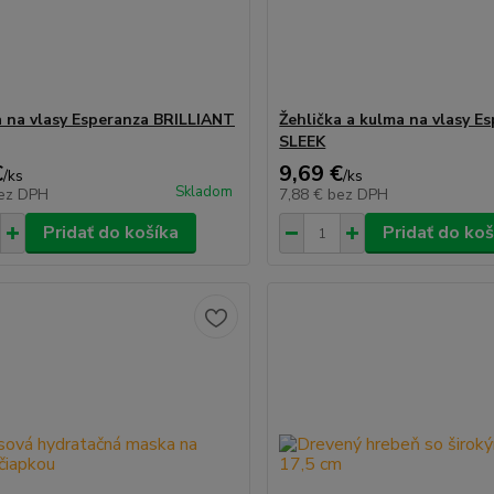
a na vlasy Esperanza BRILLIANT
Žehlička a kulma na vlasy E
SLEEK
€
9,69 €
/
ks
/
ks
Skladom
ez DPH
7,88 €
bez DPH
Pridať do košíka
Pridať do koš