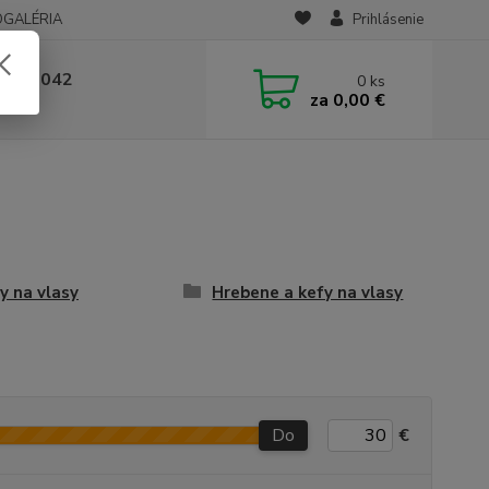
OGALÉRIA
Prihlásenie
 236 042
0
ks
za
0,00 €
-14:00
y na vlasy
Hrebene a kefy na vlasy
Do
€