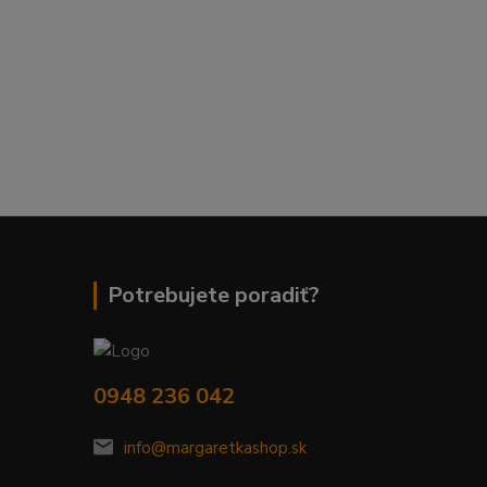
Potrebujete poradiť?
0948 236 042
info@margaretkashop.sk