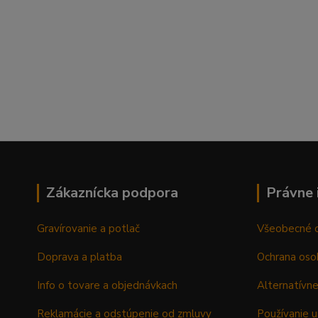
Zákaznícka podpora
Právne 
Gravírovanie a potlač
Všeobecné 
Doprava a platba
Ochrana oso
Info o tovare a objednávkach
Alternatívne
Reklamácie a odstúpenie od zmluvy
Používanie u