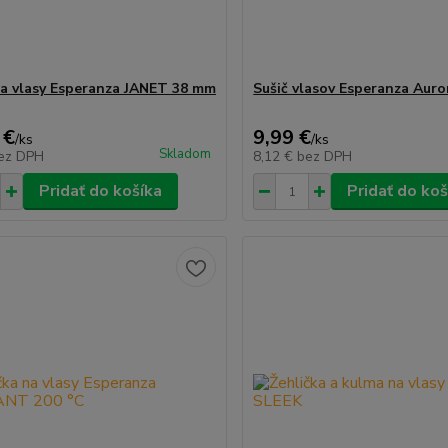
a vlasy Esperanza JANET 38 mm
Sušič vlasov Esperanza Auro
 €
9,99 €
/
ks
/
ks
Skladom
ez DPH
8,12 €
bez DPH
Pridať do košíka
Pridať do koš