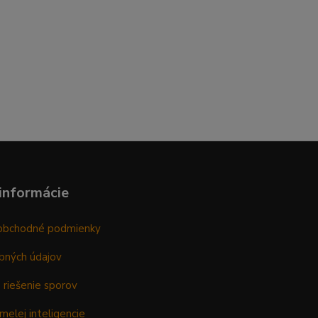
informácie
obchodné podmienky
bných údajov
 riešenie sporov
melej inteligencie