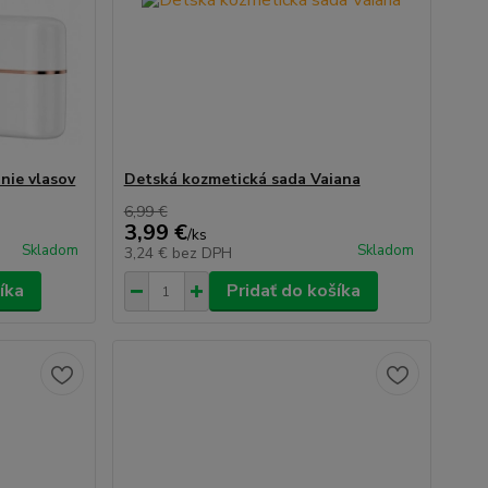
nie vlasov
Detská kozmetická sada Vaiana
6,99 €
3,99 €
/
ks
Skladom
Skladom
3,24 €
bez DPH
íka
Pridať do košíka