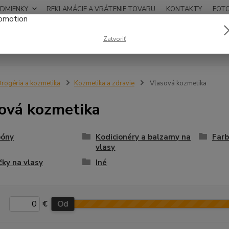
DMIENKY
REKLAMÁCIE A VRÁTENIE TOVARU
KONTAKTY
FOT
0948
Zatvoriť
Hľadať
12:00
rogéria a kozmetika
Kozmetika a zdravie
Vlasová kozmetika
ová kozmetika
óny
Kodicionéry a balzamy na
Farb
vlasy
ky na vlasy
Iné
€
Od