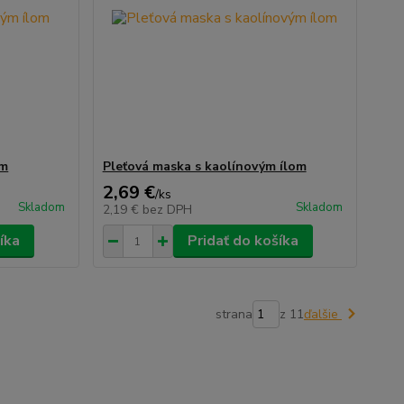
om
Pleťová maska s kaolínovým ílom
2,69 €
/
ks
Skladom
Skladom
2,19 €
bez DPH
íka
Pridať do košíka
strana
z 11
ďalšie