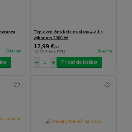
speranza
Teplovzdušná kefa na vlasy 4 v 1 s
výkonom 2000 W
12,99 €
/
ks
Skladom
Skladom
10,56 €
bez DPH
íka
Pridať do košíka