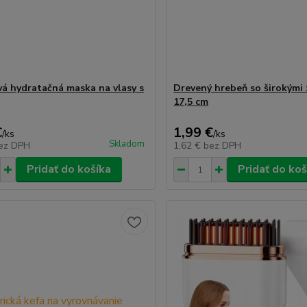
á hydratačná maska na vlasy s
Drevený hrebeň so širokými
17,5 cm
€
1,99 €
/
ks
/
ks
Skladom
ez DPH
1,62 €
bez DPH
Pridať do košíka
Pridať do koš