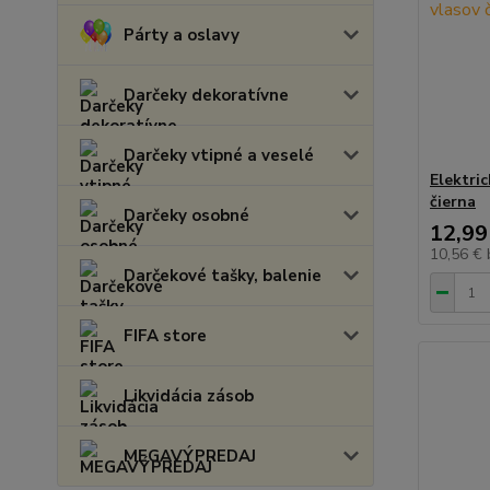
Párty a oslavy
Darčeky dekoratívne
Darčeky vtipné a veselé
Elektri
čierna
Darčeky osobné
12,99
10,56 €
Darčekové tašky, balenie
FIFA store
Likvidácia zásob
MEGAVÝPREDAJ