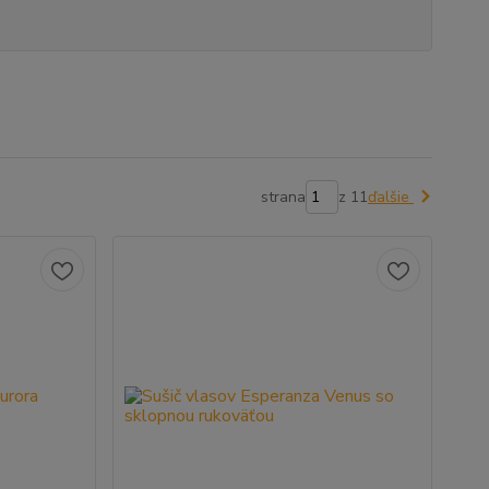
strana
z 11
ďalšie