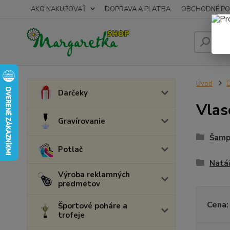
AKO NAKUPOVAŤ
DOPRAVA A PLATBA
OBCHODNÉ PO
Úvod
D
Darčeky
Vlas
Gravírovanie
Šamp
Potlač
Natáč
Výroba reklamných
predmetov
Cena:
Športové poháre a
trofeje