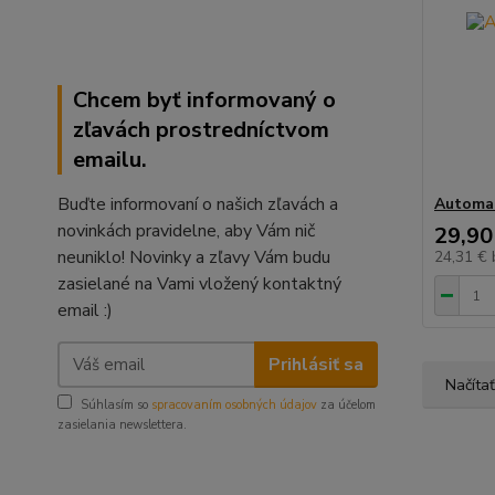
Chcem byť informovaný o
zľavách prostredníctvom
emailu.
Buďte informovaní o našich zľavách a
Automat
novinkách pravidelne, aby Vám nič
29,90
neuniklo! Novinky a zľavy Vám budu
24,31 €
zasielané na Vami vložený kontaktný
email :)
Prihlásiť sa
Načítať
Súhlasím so
spracovaním osobných údajov
za účelom
zasielania newslettera.