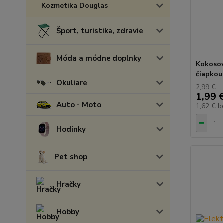
Kozmetika Douglas
Šport, turistika, zdravie
Móda a módne doplnky
Kokosov
čiapkou
Okuliare
2,99 €
1,99 
Auto - Moto
1,62 €
b
Hodinky
Pet shop
Hračky
Hobby