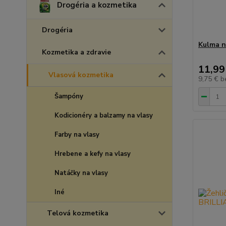
Drogéria a kozmetika
Drogéria
Kulma n
Kozmetika a zdravie
11,99
Vlasová kozmetika
9,75 €
b
Šampóny
Kodicionéry a balzamy na vlasy
Farby na vlasy
Hrebene a kefy na vlasy
Natáčky na vlasy
Iné
Telová kozmetika