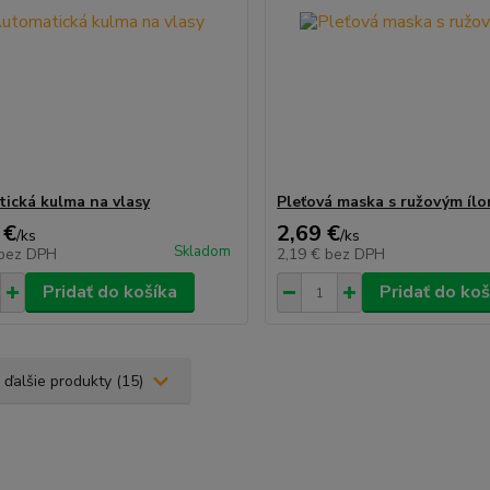
ická kulma na vlasy
Pleťová maska s ružovým íl
 €
2,69 €
/
ks
/
ks
Skladom
bez DPH
2,19 €
bez DPH
Pridať do košíka
Pridať do koš
 ďalšie produkty (15)