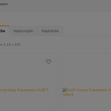
adom
šie
Najlacnejšie
Najdrahšie
m 1-15 z 153