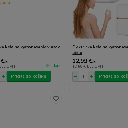
cká kefa na vyrovnávanie vlasov
Elektrická kefa na vyrovnáva
biela
 €
12,99 €
/
ks
/
ks
Skladom
bez DPH
10,56 €
bez DPH
Pridať do košíka
Pridať do koš