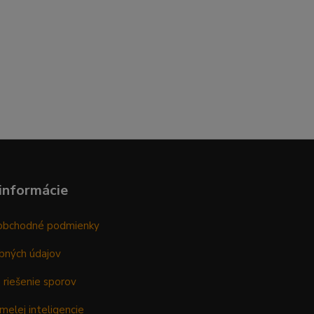
informácie
obchodné podmienky
bných údajov
 riešenie sporov
melej inteligencie