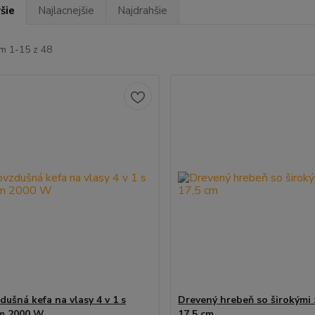
šie
Najlacnejšie
Najdrahšie
m 1-15 z 48
dušná kefa na vlasy 4 v 1 s
Drevený hrebeň so širokými
m 2000 W
17,5 cm