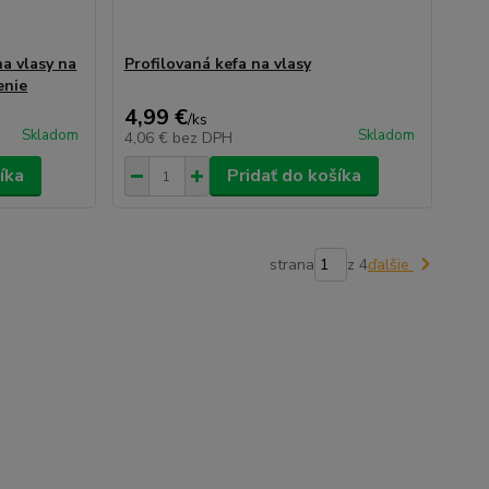
na vlasy na
Profilovaná kefa na vlasy
enie
4,99 €
/
ks
Skladom
Skladom
4,06 €
bez DPH
íka
Pridať do košíka
strana
z 4
ďalšie