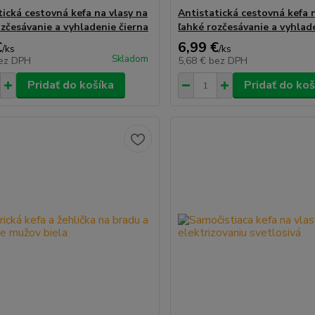
tická cestovná kefa na vlasy na
Antistatická cestovná kefa 
ozčesávanie a vyhladenie čierna
ľahké rozčesávanie a vyhlad
€
6,99 €
/
ks
/
ks
Skladom
ez DPH
5,68 €
bez DPH
Pridať do košíka
Pridať do koš