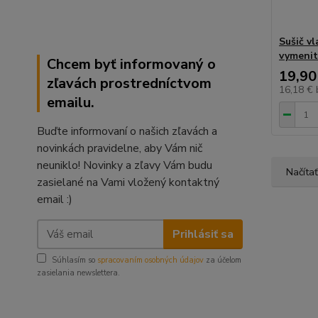
Sušič vl
vymenit
Chcem byť informovaný o
19,90
zľavách prostredníctvom
16,18 €
emailu.
Buďte informovaní o našich zľavách a
novinkách pravidelne, aby Vám nič
neuniklo! Novinky a zľavy Vám budu
Načítať
zasielané na Vami vložený kontaktný
email :)
Prihlásiť sa
Súhlasím so
spracovaním osobných údajov
za účelom
zasielania newslettera.