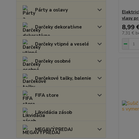
Párty a oslavy
Elektric
vlasy p
8,99 
Darčeky dekoratívne
7,31 €
b
Darčeky vtipné a veselé
Darčeky osobné
Darčekové tašky, balenie
FIFA store
Likvidácia zásob
MEGAVÝPREDAJ