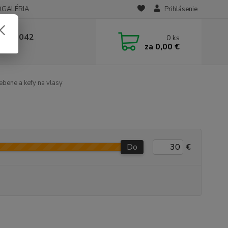
OGALÉRIA
Prihlásenie
 236 042
0
ks
za
0,00 €
-14:00
bene a kefy na vlasy
Do
€