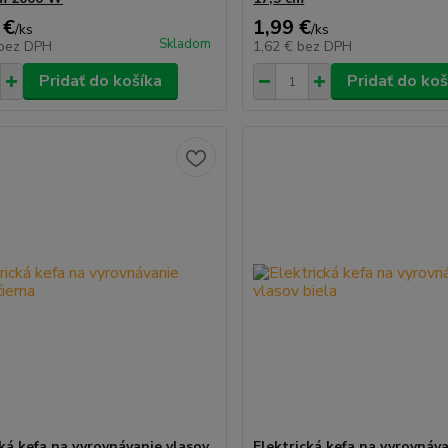
 €
1,99 €
/
ks
/
ks
Skladom
bez DPH
1,62 €
bez DPH
Pridať do košíka
Pridať do koš
cká kefa na vyrovnávanie vlasov
Elektrická kefa na vyrovnáva