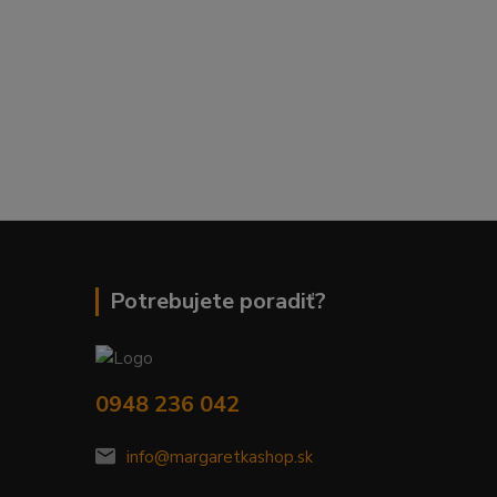
Potrebujete poradiť?
0948 236 042
info@margaretkashop.sk