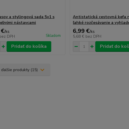
asov a stylingová sada 5v1 s
Antistatická cestovná kefa 
eľnými nástavcami
ľahké rozčesávanie a vyhlad
 €
6,99 €
/
ks
/
ks
Skladom
bez DPH
5,68 €
bez DPH
Pridať do košíka
Pridať do koš
 ďalšie produkty (15)