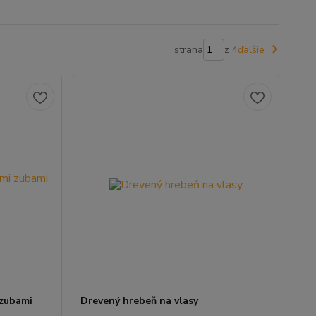
strana
z 4
ďalšie
 zubami
Drevený hrebeň na vlasy