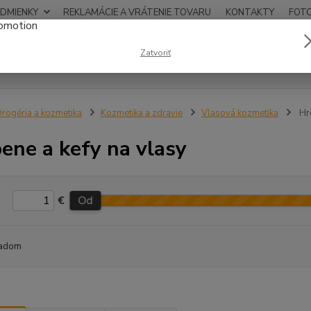
DMIENKY
REKLAMÁCIE A VRÁTENIE TOVARU
KONTAKTY
FOT
0948
Zatvoriť
Hľadať
12:00
rogéria a kozmetika
Kozmetika a zdravie
Vlasová kozmetika
Hre
ene a kefy na vlasy
€
Od
adom