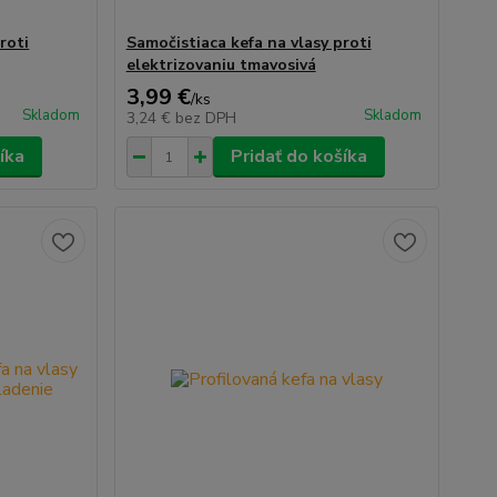
roti
Samočistiaca kefa na vlasy proti
elektrizovaniu tmavosivá
3,99 €
/
ks
Skladom
Skladom
3,24 €
bez DPH
íka
Pridať do košíka