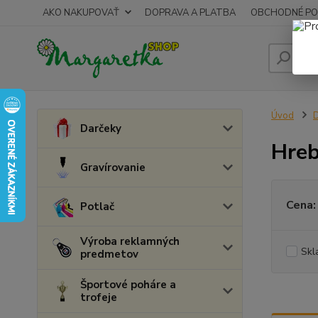
AKO NAKUPOVAŤ
DOPRAVA A PLATBA
OBCHODNÉ PO
Úvod
D
Darčeky
Hreb
Gravírovanie
Cena:
Potlač
Výroba reklamných
Skl
predmetov
Športové poháre a
trofeje