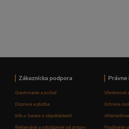
Zákaznícka podpora
Právne 
Gravírovanie a potlač
Všeobecné 
Doprava a platba
Ochrana oso
Info o tovare a objednávkach
Alternatívne
Reklamácie a odstúpenie od zmluvy
Používanie u