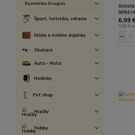
Kozmetika Douglas
Antista
ľahké r
Šport, turistika, zdravie
6,99 
5,68 €
b
Móda a módne doplnky
Okuliare
Auto - Moto
Hodinky
Pet shop
Hračky
Hobby