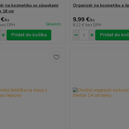
ér na kozmetiku so zásuvkami
Organizér na kozmetiku a š
x 18 cm
 €
9,99 €
/
ks
/
ks
Skladom
bez DPH
8,12 €
bez DPH
Pridať do košíka
Pridať do koš