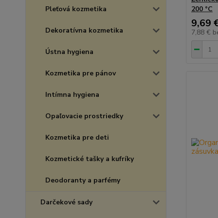
Pleťová kozmetika
200 °C
9,69 
Dekoratívna kozmetika
7,88 €
b
Ústna hygiena
Kozmetika pre pánov
Intímna hygiena
Opaľovacie prostriedky
Kozmetika pre deti
Kozmetické tašky a kufríky
Deodoranty a parfémy
Darčekové sady