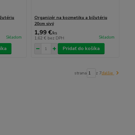
žutériu
Organizér na kozmetiku a bižutériu
20cm sivý
1,99 €
/
ks
Skladom
Skladom
1,62 €
bez DPH
íka
Pridať do košíka
strana
z 7
ďalšie