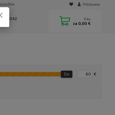
OGALÉRIA
Prihlásenie
 236 042
0
ks
za
0,00 €
-14:00
Do
€