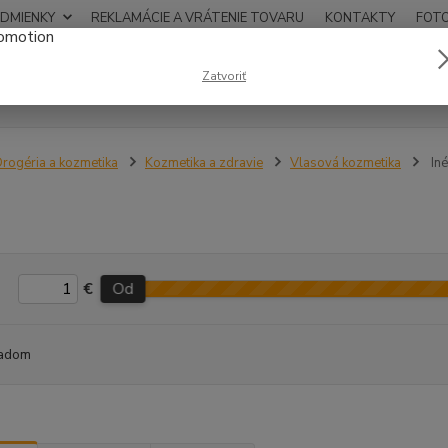
DMIENKY
REKLAMÁCIE A VRÁTENIE TOVARU
KONTAKTY
FOT
0948
Zatvoriť
Hľadať
12:00
rogéria a kozmetika
Kozmetika a zdravie
Vlasová kozmetika
Iné
€
Od
adom