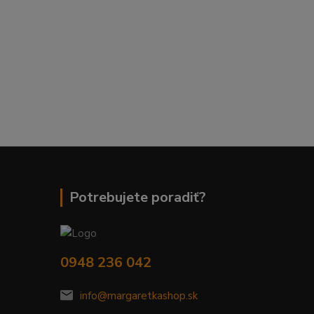
Potrebujete poradiť?
0948 236 042
info@margaretkashop.sk