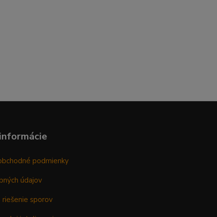
informácie
obchodné podmienky
bných údajov
 riešenie sporov