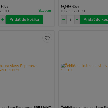
 €
9,99 €
/
ks
/
ks
Skladom
ez DPH
8,12 €
bez DPH
Pridať do košíka
Pridať do koš
a na vlasy Esperanza BRILLIANT
Žehlička a kulma na vlasy E