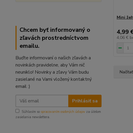
Mini žeh
Chcem byť informovaný o
4,99 
zľavách prostredníctvom
4,06 €
b
emailu.
Buďte informovaní o našich zľavách a
novinkách pravidelne, aby Vám nič
neuniklo! Novinky a zľavy Vám budu
Načítať
zasielané na Vami vložený kontaktný
email :)
Prihlásiť sa
Súhlasím so
spracovaním osobných údajov
za účelom
zasielania newslettera.