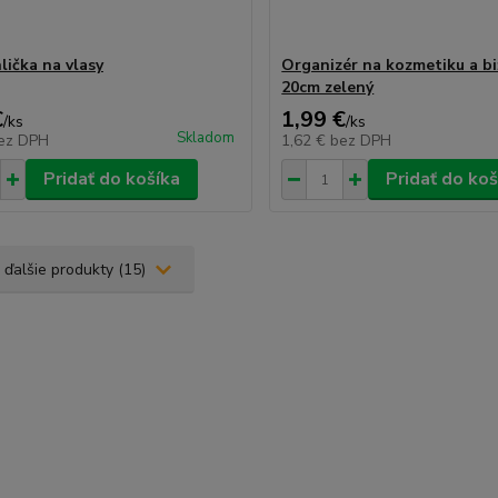
lička na vlasy
Organizér na kozmetiku a bi
20cm zelený
€
1,99 €
/
ks
/
ks
Skladom
ez DPH
1,62 €
bez DPH
Pridať do košíka
Pridať do koš
 ďalšie produkty (15)