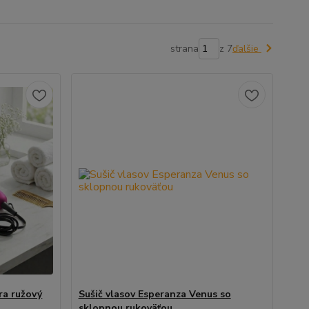
strana
z 7
ďalšie
ra ružový
Sušič vlasov Esperanza Venus so
sklopnou rukoväťou