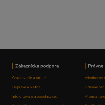
Zákaznícka podpora
Právne 
Gravírovanie a potlač
Všeobecné 
Doprava a platba
Ochrana oso
Info o tovare a objednávkach
Alternatívne