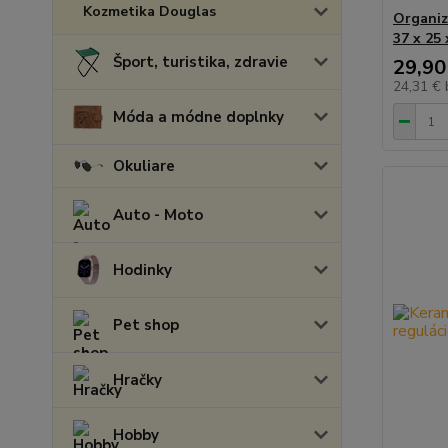
Kozmetika Douglas
Organiz
37 x 25 
Šport, turistika, zdravie
29,90
24,31 €
Móda a módne doplnky
Okuliare
Auto - Moto
Hodinky
Pet shop
Hračky
Hobby