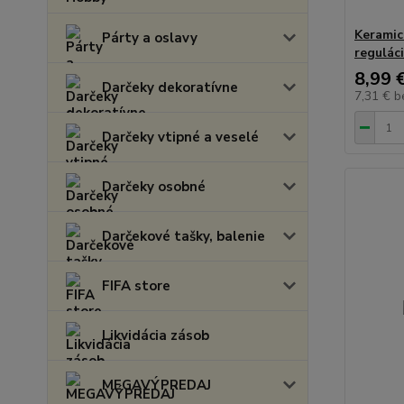
Keramic
Párty a oslavy
regulác
8,99 
Darčeky dekoratívne
7,31 €
b
Darčeky vtipné a veselé
Darčeky osobné
Darčekové tašky, balenie
FIFA store
Likvidácia zásob
MEGAVÝPREDAJ