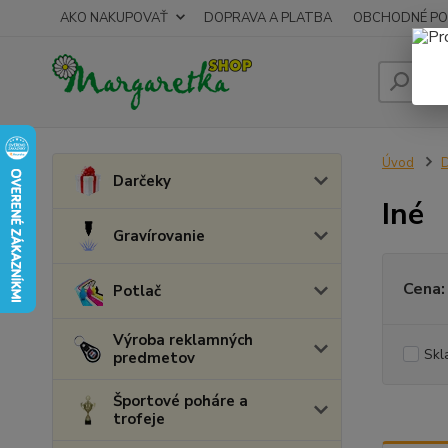
AKO NAKUPOVAŤ
DOPRAVA A PLATBA
OBCHODNÉ PO
Úvod
D
Darčeky
Iné
Gravírovanie
Cena:
Potlač
Výroba reklamných
Skl
predmetov
Športové poháre a
trofeje