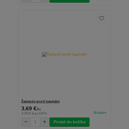
Šampón proti lupinám
3,69 €
/
ks
Skladom
3,00 €
bez DPH
Pridať do košíka