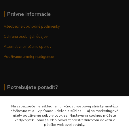
Právne informácie
Všeobecné obchodné podmienky
Ochrana osobných údajov
Alternatívne riešenie sporov
Používanie umelej inteligencie
Potrebujete poradiť?
Na zabezpečenie základnej funkčnosti webovej stránky, analýzu
0948 236 042
návštevnosti a – v prípade udelenia súhlasu – aj na marketingové
účely používame súbory cookies. Nastavenia cookies môžete
kedykoľvek upraviť alebo odvolať prostredníctvom odkazu v
info@margaretkashop.sk
pätičke webovej stránky.