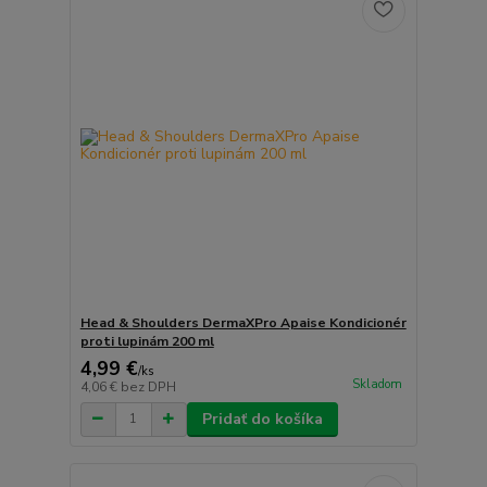
Head & Shoulders DermaXPro Apaise Kondicionér
proti lupinám 200 ml
4,99 €
/
ks
Skladom
4,06 €
bez DPH
Pridať do košíka