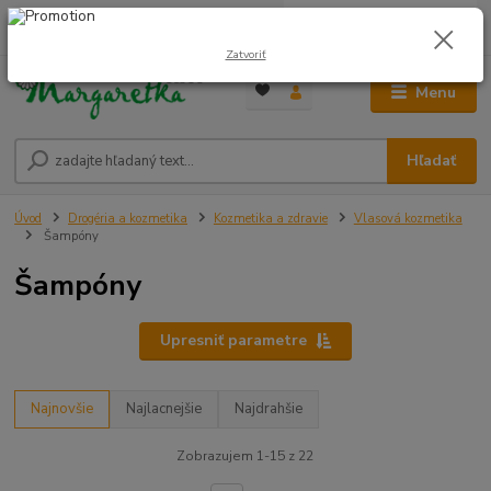
0
ks
0948 236 042
za
0,00 €
12:00-14:00
Zatvoriť
Menu
Hľadať
Úvod
Drogéria a kozmetika
Kozmetika a zdravie
Vlasová kozmetika
Šampóny
Šampóny
Upresniť parametre
Najnovšie
Najlacnejšie
Najdrahšie
Zobrazujem 1-15 z 22