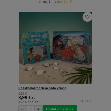
strana
z 2
ďalšie
Detská kozmetická sada Vaiana
6,99 €
3,99 €
/
ks
Skladom
3,24 €
bez DPH
Pridať do košíka