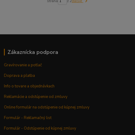
strana
z 2
ďalšie
Zákaznícka podpora
Gravírovanie a potlač
Doprava a platba
Info o tovare a objednávkach
Reklamácie a odstúpenie od zmluvy
Online formulár na odstúpenie od kúpnej zmluvy
Formulár - Reklamačný list
Formulár - Odstúpenie od kúpnej zmluvy