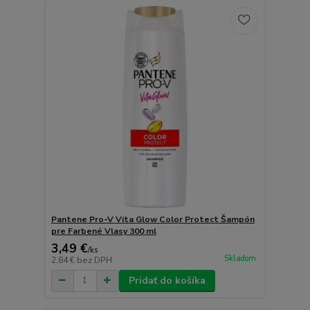
Pantene Pro-V Vita Glow Color Protect Šampón
pre Farbené Vlasy 300 ml
3,49 €
/
ks
Skladom
2,84 €
bez DPH
Pridať do košíka