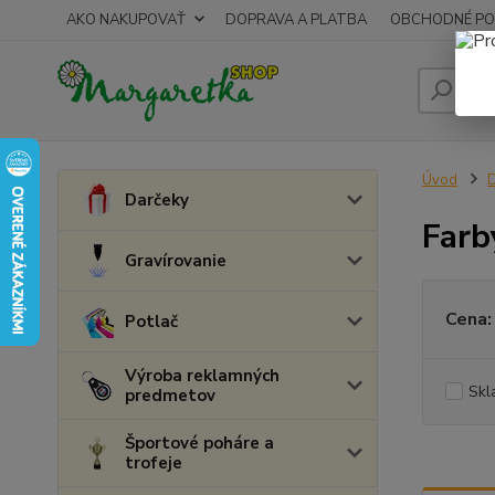
AKO NAKUPOVAŤ
DOPRAVA A PLATBA
OBCHODNÉ PO
Úvod
D
Darčeky
Farb
Gravírovanie
Cena:
Potlač
Výroba reklamných
Skl
predmetov
Športové poháre a
trofeje