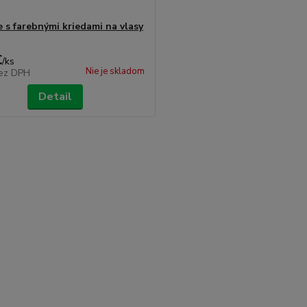
 s farebnými kriedami na vlasy
€
/
ks
Nie je skladom
ez DPH
Detail