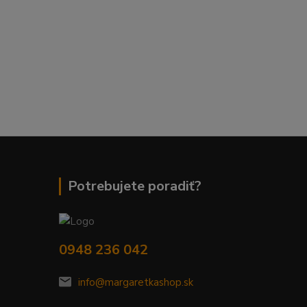
Potrebujete poradiť?
0948 236 042
info@margaretkashop.sk