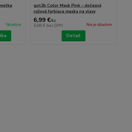
imetka
got2b Color Mask Pink – dočasná
ružová farbiaca maska na vlasy
6,99 €
/
ks
Skladom
Nie je skladom
5,68 €
bez DPH
íka
Detail