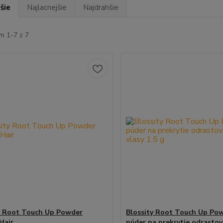
šie
Najlacnejšie
Najdrahšie
m 1-7 z 7
y Root Touch Up Powder
Blossity Root Touch Up Pow
Hair
púder na prekrytie odrasto