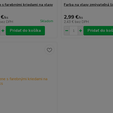
 s farebnými kriedami na vlasy
Farba na vlasy zmývateľná l
 €
2,99 €
/
ks
/
ks
Skladom
bez DPH
2,43 €
bez DPH
Pridať do košíka
Pridať do koš