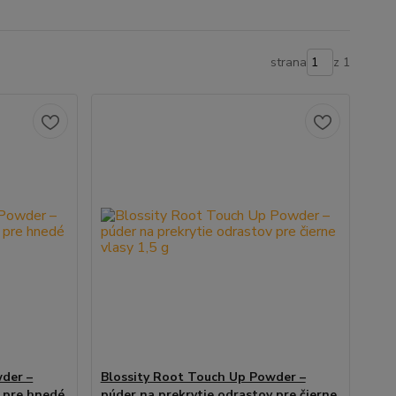
strana
z 1
der –
Blossity Root Touch Up Powder –
v pre hnedé
púder na prekrytie odrastov pre čierne