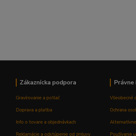
Zákaznícka podpora
Právne 
Gravírovanie a potlač
Všeobecné 
Doprava a platba
Ochrana oso
Info o tovare a objednávkach
Alternatívne
Reklamácie a odstúpenie od zmluvy
Používanie u