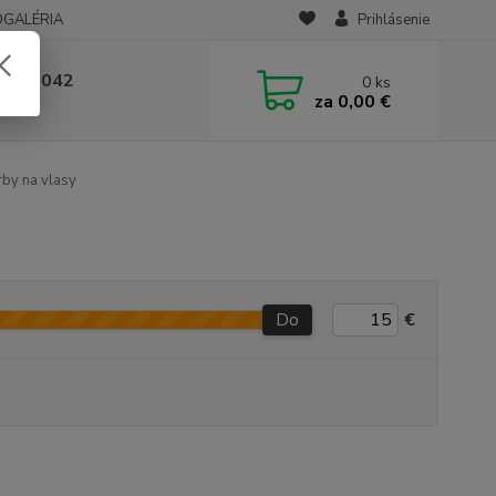
OGALÉRIA
Prihlásenie
 236 042
0
ks
za
0,00 €
-14:00
by na vlasy
Do
€