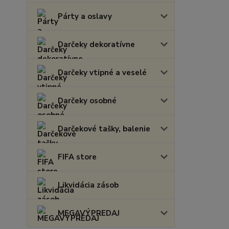
Párty a oslavy
Darčeky dekoratívne
Darčeky vtipné a veselé
Darčeky osobné
Darčekové tašky, balenie
FIFA store
Likvidácia zásob
MEGAVÝPREDAJ