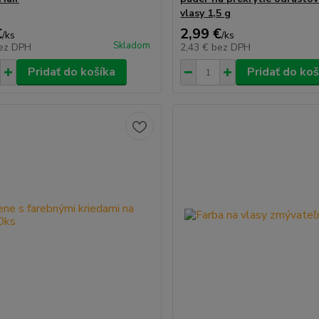
vlasy 1,5 g
€
2,99 €
/
ks
/
ks
Skladom
ez DPH
2,43 €
bez DPH
Pridať do košíka
Pridať do koš