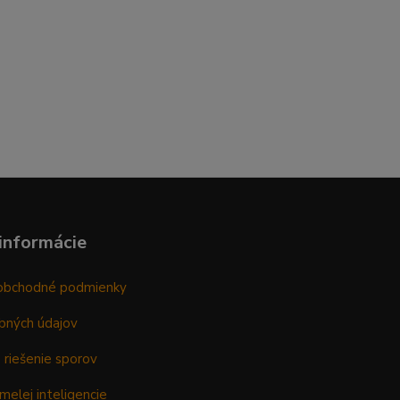
informácie
obchodné podmienky
bných údajov
 riešenie sporov
melej inteligencie