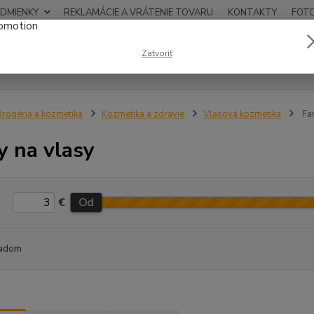
DMIENKY
REKLAMÁCIE A VRÁTENIE TOVARU
KONTAKTY
FOT
0948
Zatvoriť
Hľadať
12:00
rogéria a kozmetika
Kozmetika a zdravie
Vlasová kozmetika
Far
y na vlasy
€
Od
adom