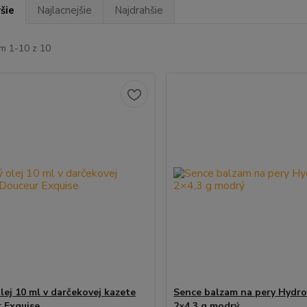
šie
Najlacnejšie
Najdrahšie
m 1-10 z 10
lej 10 ml v darčekovej kazete
Sence balzam na pery Hydr
 Exquise
2×4,3 g modrý