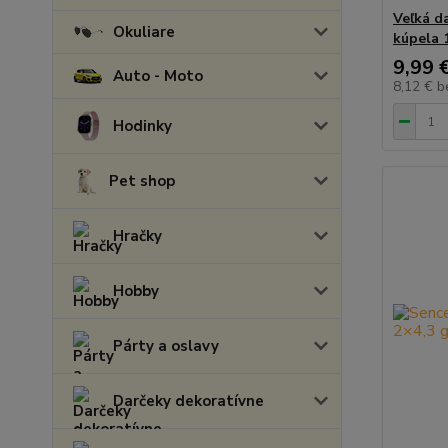
Veľká d
Okuliare
kúpela 
9,99 
Auto - Moto
8,12 €
b
Hodinky
Pet shop
Hračky
Hobby
Párty a oslavy
Darčeky dekoratívne