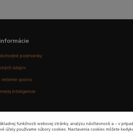
informácie
obchodné podmienky
bných údajov
 riešenie sporov
melej inteligencie
kladnej funkčnosti webovej stránky, analýzu návštevnosti a – v prípa
ové účely používame súbory cookies. Nastavenia cookies môžete kedyko