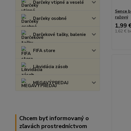
Darčeky vtipné a veselé
Sence b
ružový
Darčeky osobné
1,99 
1,62 €
b
Darčekové tašky, balenie
FIFA store
Likvidácia zásob
MEGAVÝPREDAJ
Chcem byť informovaný o
zľavách prostredníctvom