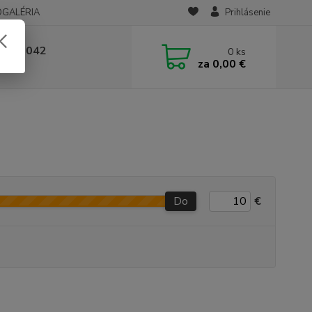
OGALÉRIA
Prihlásenie
 236 042
0
ks
za
0,00 €
-14:00
Do
€