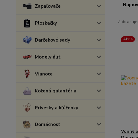
Najnov
Zapaľovače
Zobrazuje
Ploskačky
Akcia
Darčekové sady
Modely áut
Vianoce
Kožená galantéria
Prívesky a kľúčenky
Domácnosť
Vonný o
Douceur