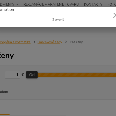
DMIENKY
REKLAMÁCIE A VRÁTENIE TOVARU
KONTAKTY
FOT
0948
Zatvoriť
Hľadať
12:00
rogéria a kozmetika
Darčekové sady
Pre ženy
ženy
€
Od
adom