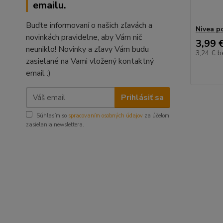
emailu.
Buďte informovaní o našich zľavách a
Nivea p
novinkách pravidelne, aby Vám nič
3,99 
neuniklo! Novinky a zľavy Vám budu
3,24 €
b
zasielané na Vami vložený kontaktný
email :)
Prihlásiť sa
Súhlasím so
spracovaním osobných údajov
za účelom
zasielania newslettera.