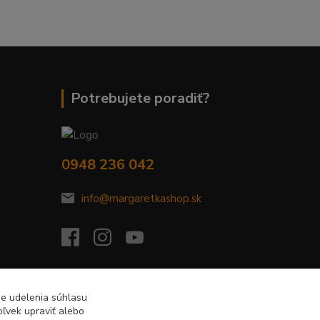
Potrebujete poradiť?
0948 236 042
info@margaretkashop.sk
de udelenia súhlasu
ľvek upraviť alebo