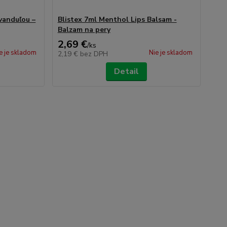
evanduľou –
Blistex 7ml Menthol Lips Balsam -
Balzam na pery
2,69 €
/
ks
e je skladom
Nie je skladom
2,19 €
bez DPH
Detail