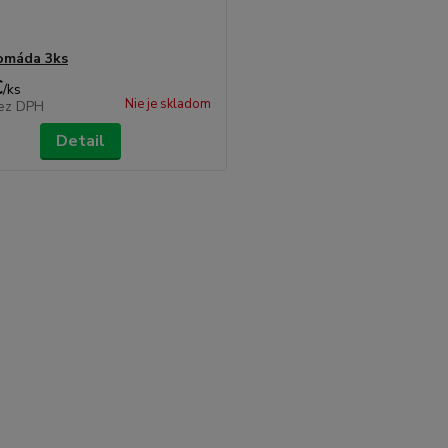
omáda 3ks
€
/
ks
Nie je skladom
ez DPH
Detail