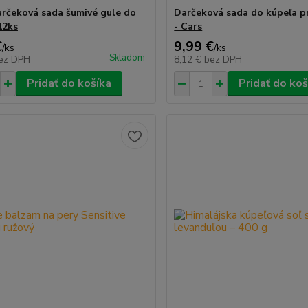
arčeková sada šumivé gule do
Darčeková sada do kúpeľa p
12ks
- Cars
€
9,99 €
/
ks
/
ks
Skladom
ez DPH
8,12 €
bez DPH
Pridať do košíka
Pridať do koš