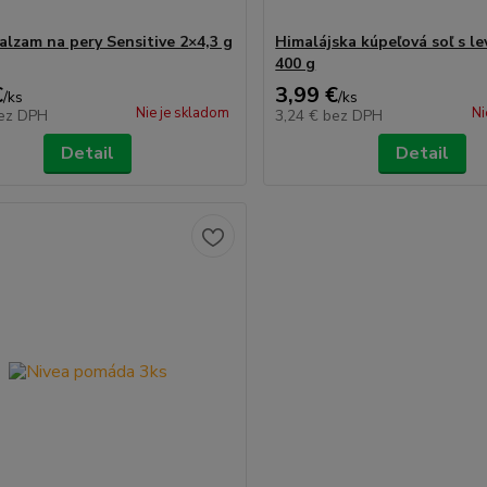
alzam na pery Sensitive 2×4,3 g
Himalájska kúpeľová soľ s l
400 g
€
3,99 €
/
ks
/
ks
Nie je skladom
Ni
ez DPH
3,24 €
bez DPH
Detail
Detail