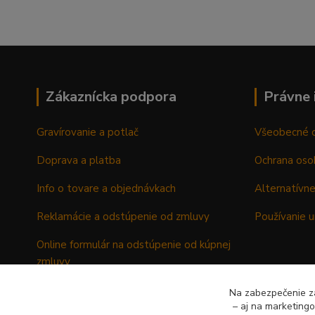
Zákaznícka podpora
Právne 
Gravírovanie a potlač
Všeobecné 
Doprava a platba
Ochrana oso
Info o tovare a objednávkach
Alternatívne
Reklamácie a odstúpenie od zmluvy
Používanie u
Online formulár na odstúpenie od kúpnej
zmluvy
Formulár - Reklamačný list
Na zabezpečenie zá
– aj na marketing