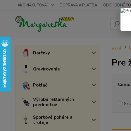
AKO NAKUPOVAŤ
DOPRAVA A PLATBA
OBCHODNÉ PO
Úvod
D
Darčeky
Pre 
Gravírovanie
Cena:
Potlač
Výroba reklamných
Skl
predmetov
Športové poháre a
trofeje