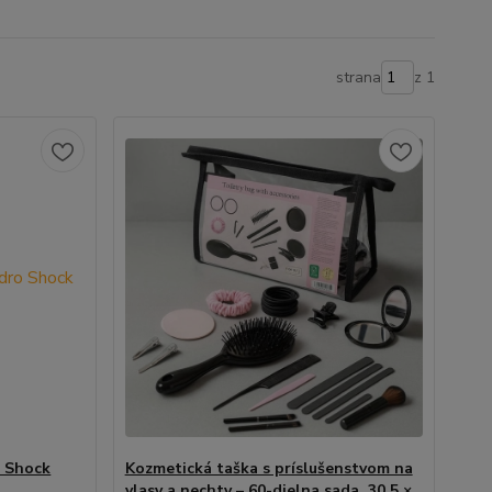
strana
z 1
o Shock
Kozmetická taška s príslušenstvom na
vlasy a nechty – 60-dielna sada, 30,5 ×