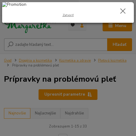
0
ks
0948 236 042
za
0,00 €
12:00-14:00
Zatvoriť
Menu
Hľadať
Úvod
Drogéria a kozmetika
Kozmetika a zdravie
Pleťová kozmetika
Prípravky na problémovú pleť
Prípravky na problémovú pleť
Upresniť parametre
Najnovšie
Najlacnejšie
Najdrahšie
Zobrazujem 1-15 z 33