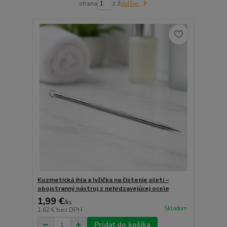
strana
z 3
ďalšie
Kozmetická ihla a lyžička na čistenie pleti –
obojstranný nástroj z nehrdzavejúcej ocele
1,99 €
/
ks
Skladom
1,62 €
bez DPH
Pridať do košíka