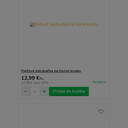
Pleťová odsávačka na čierne bodky
12,99 €
/
ks
Skladom
10,56 €
bez DPH
Pridať do košíka