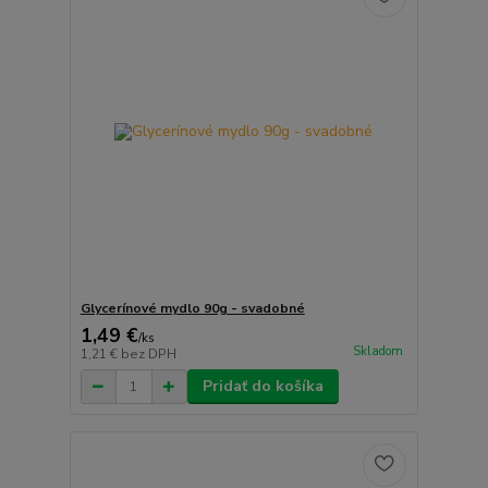
Glycerínové mydlo 90g - svadobné
1,49 €
/
ks
Skladom
1,21 €
bez DPH
Pridať do košíka