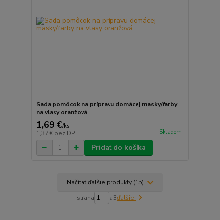
Sada pomôcok na prípravu domácej masky/farby
na vlasy oranžová
1,69 €
/
ks
Skladom
1,37 €
bez DPH
Pridať do košíka
Načítať ďalšie produkty (15)
strana
z 3
ďalšie