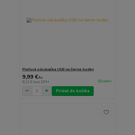
Pleťová odsávačka USB na čierne bodky
9,99 €
/
ks
Skladom
8,12 €
bez DPH
Pridať do košíka