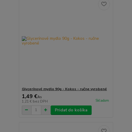
Glycerínové mydlo 90g - Kokos - ručne vyrobené
1,49 €
/
ks
Skladom
1,21 €
bez DPH
Pridať do košíka