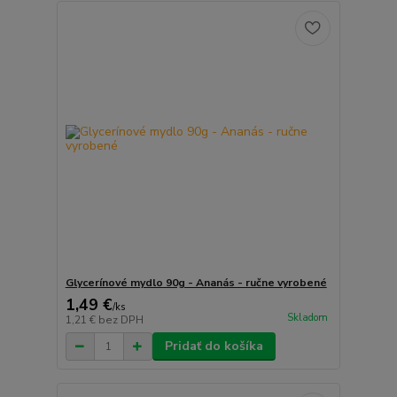
Glycerínové mydlo 90g - Ananás - ručne vyrobené
1,49 €
/
ks
Skladom
1,21 €
bez DPH
Pridať do košíka