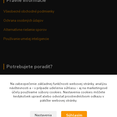
Právne informácie
Všeobecné obchodné podmienky
Ochrana osobných údajov
Alternatívne riešenie sporov
Používanie umelej inteligencie
Potrebujete poradiť?
Na zabezpečenie základnej funkčnosti webovej stránky, analýzu
0948 236 042
návštevnosti a – v prípade udelenia súhlasu – aj na marketingové
účely používame súbory cookies. Nastavenia cookies môžete
kedykoľvek upraviť alebo odvolať prostredníctvom odkazu v
info@margaretkashop.sk
pätičke webovej stránky.
Súhlasím
Nastavenia