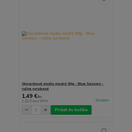
Glycerínové mydlo modré 90g - Blue Sension -
ručne vyrobené
1,49 €
/
ks
Skladom
1,21 €
bez DPH
Pridať do košíka