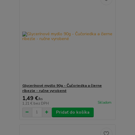
Glycerínové mydlo 90g - Čučoriedka a čierne
ríbezle - ručne vyrobené
1,49 €
/
ks
Skladom
1,21 €
bez DPH
Pridať do košíka