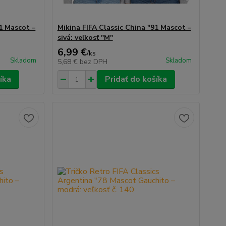
91 Mascot –
Mikina FIFA Classic China "91 Mascot –
sivá: veľkosť "M"
6,99 €
/
ks
Skladom
Skladom
5,68 €
bez DPH
íka
Pridať do košíka