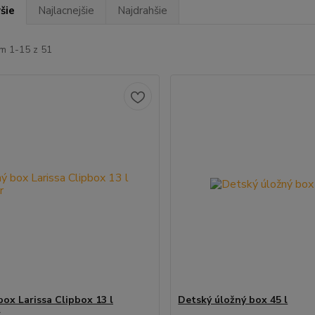
šie
Najlacnejšie
Najdrahšie
m 1-15 z 51
box Larissa Clipbox 13 l
Detský úložný box 45 l
r