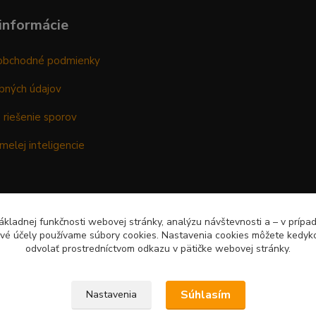
informácie
obchodné podmienky
bných údajov
 riešenie sporov
melej inteligencie
kladnej funkčnosti webovej stránky, analýzu návštevnosti a – v prípa
ové účely používame súbory cookies. Nastavenia cookies môžete kedyko
odvolať prostredníctvom odkazu v pätičke webovej stránky.
Súhlasím
Nastavenia