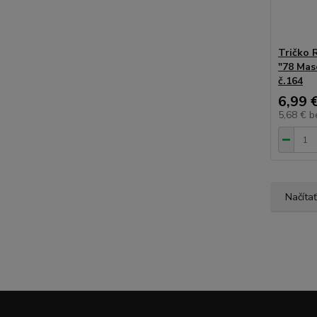
Tričko 
"78 Mas
č.164
6,99 
5,68 €
b
Načítať