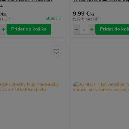
XL
€
9,99 €
/
ks
/
ks
Skladom
ez DPH
8,12 €
bez DPH
Pridať do košíka
Pridať do koš