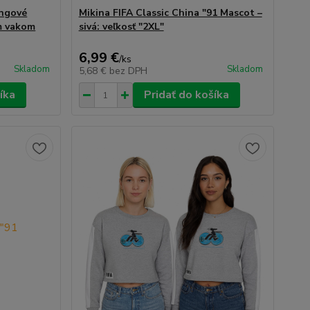
ingové
Mikina FIFA Classic China "91 Mascot –
ým vakom
sivá: veľkosť "2XL"
6,99 €
/
ks
Skladom
Skladom
5,68 €
bez DPH
íka
Pridať do košíka