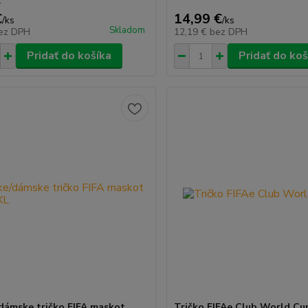
€
14,99 €
/
ks
/
ks
Skladom
ez DPH
12,19 €
bez DPH
Pridať do košíka
Pridať do koš
dámske tričko FIFA maskot
Tričko FIFAe Club World Cu