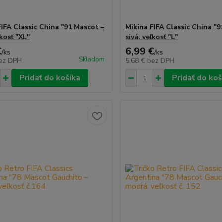
FIFA Classic China "91 Mascot –
Mikina FIFA Classic China "
ľkosť "XL"
sivá: veľkosť "L"
€
6,99 €
/
ks
/
ks
Skladom
ez DPH
5,68 €
bez DPH
Pridať do košíka
Pridať do koš