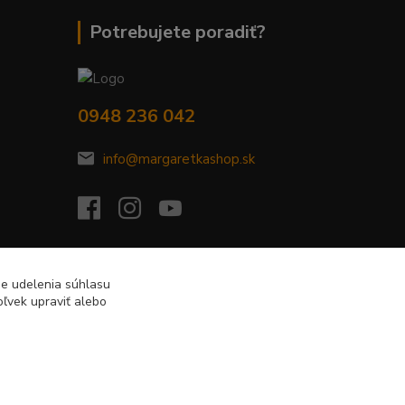
Potrebujete poradiť?
0948 236 042
info@margaretkashop.sk
de udelenia súhlasu
ľvek upraviť alebo