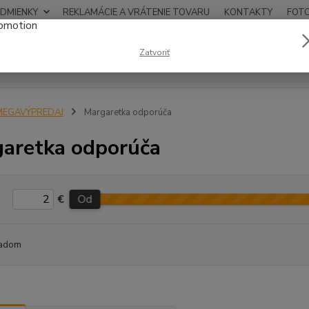
DMIENKY
REKLAMÁCIE A VRÁTENIE TOVARU
KONTAKTY
FOT
0948
Zatvoriť
Hľadať
12:00
MEGAVÝPREDAJ
Margaretka odporúča
aretka odporúča
€
Od
adom