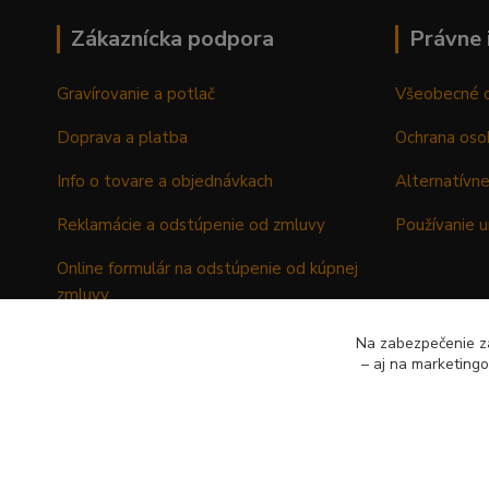
Zákaznícka podpora
Právne 
Gravírovanie a potlač
Všeobecné 
Doprava a platba
Ochrana oso
Info o tovare a objednávkach
Alternatívne
Reklamácie a odstúpenie od zmluvy
Používanie u
Online formulár na odstúpenie od kúpnej
zmluvy
Formulár - Reklamačný list
Na zabezpečenie zá
– aj na marketing
Formulár - Odstúpenie od kúpnej zmluvy