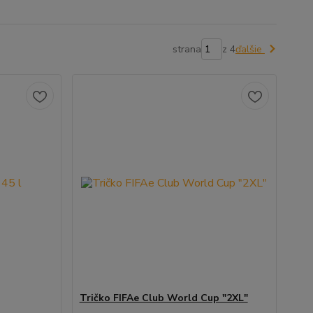
strana
z 4
ďalšie
Tričko FIFAe Club World Cup "2XL"