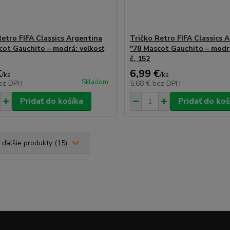
Retro FIFA Classics Argentina
Tričko Retro FIFA Classics 
cot Gauchito – modrá: veľkosť
"78 Mascot Gauchito – modrá
č. 152
€
6,99 €
/
ks
/
ks
Skladom
ez DPH
5,68 €
bez DPH
Pridať do košíka
Pridať do koš
 ďalšie produkty (15)