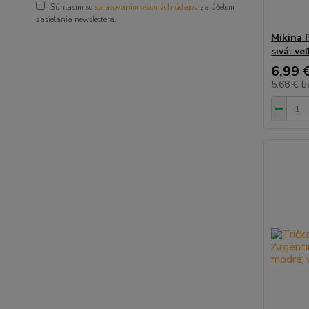
Súhlasím so
spracovaním osobných údajov
za účelom
zasielania newslettera.
Mikina 
sivá: ve
6,99 
5,68 €
b