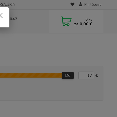
OGALÉRIA
Prihlásenie
 236 042
0
ks
za
0,00 €
-14:00
Do
€