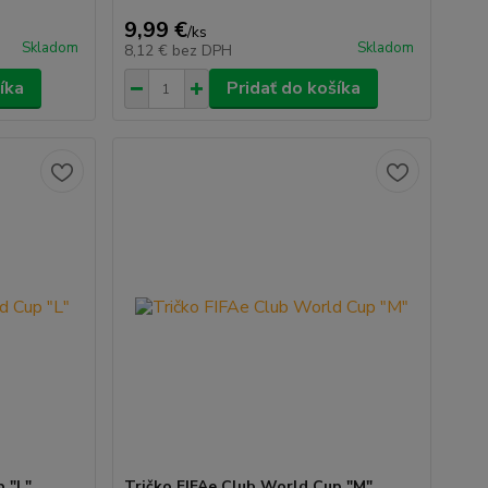
9,99 €
/
ks
Skladom
Skladom
8,12 €
bez DPH
íka
Pridať do košíka
p "L"
Tričko FIFAe Club World Cup "M"