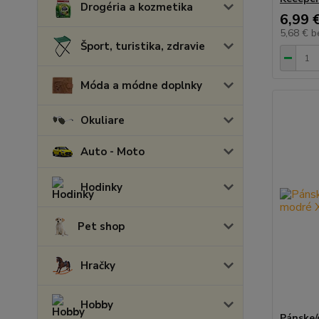
Drogéria a kozmetika
6,99 
5,68 €
b
Šport, turistika, zdravie
Móda a módne doplnky
Okuliare
Auto - Moto
Hodinky
Pet shop
Hračky
Hobby
Pánske/