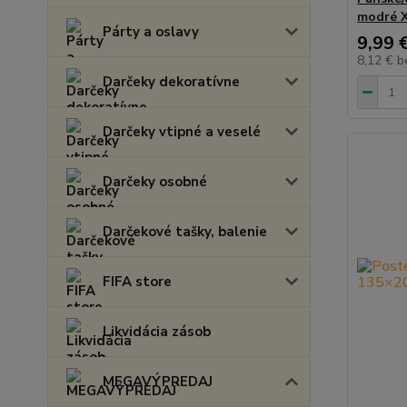
modré 
Párty a oslavy
9,99 
8,12 €
b
Darčeky dekoratívne
Darčeky vtipné a veselé
Darčeky osobné
Darčekové tašky, balenie
FIFA store
Likvidácia zásob
MEGAVÝPREDAJ