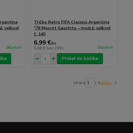
Argentina
Tričko Retro FIFA Classics Argentina
: veľkosť
"78 Mascot Gauchito – modrá: veľkosť
č. 140
6,99 €
/
ks
Skladom
Skladom
5,68 €
bez DPH
íka
Pridať do košíka
strana
z 4
ďalšie