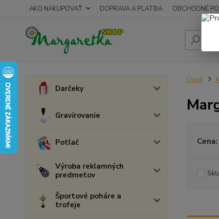
AKO NAKUPOVAŤ
DOPRAVA A PLATBA
OBCHODNÉ PO
Úvod
Darčeky
Marg
Gravírovanie
Cena:
Potlač
Výroba reklamných
Skl
predmetov
Športové poháre a
trofeje