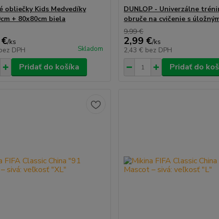
é obliečky Kids Medvedíky
DUNLOP - Univerzálne trén
cm + 80x80cm biela
obruče na cvičenie s úložn
9,99 €
 €
2,99 €
/
ks
/
ks
Skladom
bez DPH
2,43 €
bez DPH
Pridať do košíka
Pridať do koš