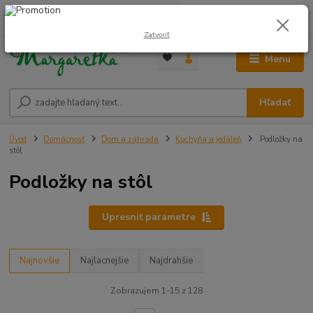
0
ks
0948 236 042
za
0,00 €
12:00-14:00
Zatvoriť
Menu
Hľadať
Úvod
Domácnosť
Dom a záhrada
Kuchyňa a jedáleň
Podložky na
stôl
Podložky na stôl
Upresniť parametre
Najnovšie
Najlacnejšie
Najdrahšie
Zobrazujem 1-15 z 128