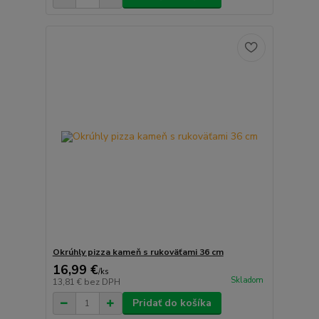
Okrúhly pizza kameň s rukoväťami 36 cm
16,99 €
/
ks
Skladom
13,81 €
bez DPH
Pridať do košíka