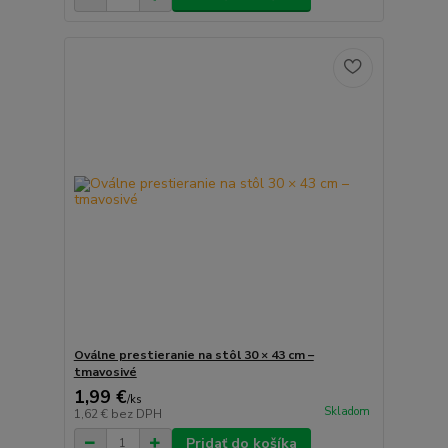
Oválne prestieranie na stôl 30 × 43 cm –
tmavosivé
1,99 €
/
ks
Skladom
1,62 €
bez DPH
Pridať do košíka