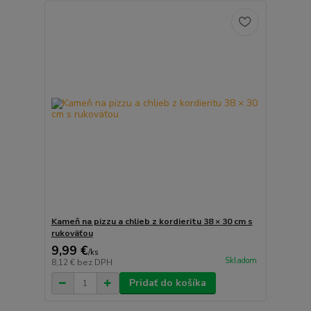
Kameň na pizzu a chlieb z kordieritu 38 × 30 cm s
rukoväťou
9,99 €
/
ks
Skladom
8,12 €
bez DPH
Pridať do košíka