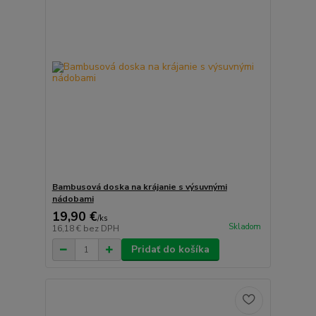
Bambusová doska na krájanie s výsuvnými
nádobami
19,90 €
/
ks
Skladom
16,18 €
bez DPH
Pridať do košíka