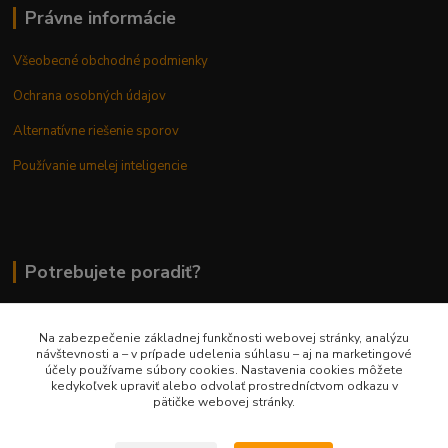
Právne informácie
Všeobecné obchodné podmienky
Ochrana osobných údajov
Alternatívne riešenie sporov
Používanie umelej inteligencie
Potrebujete poradiť?
Na zabezpečenie základnej funkčnosti webovej stránky, analýzu
0948 236 042
návštevnosti a – v prípade udelenia súhlasu – aj na marketingové
účely používame súbory cookies. Nastavenia cookies môžete
kedykoľvek upraviť alebo odvolať prostredníctvom odkazu v
info@margaretkashop.sk
pätičke webovej stránky.