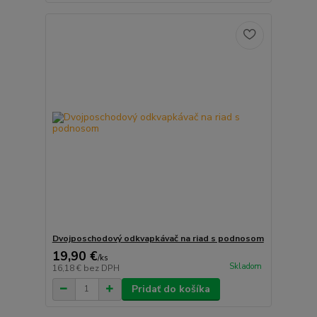
Dvojposchodový odkvapkávač na riad s podnosom
19,90 €
/
ks
Skladom
16,18 €
bez DPH
Pridať do košíka