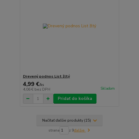
Drevený podnos List žltý
4,99 €
/
ks
Skladom
4,06 €
bez DPH
Pridať do košíka
Načítať ďalšie produkty (15)
strana
z 9
ďalšie