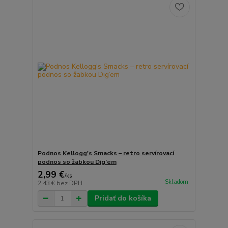
Podnos Kellogg's Smacks – retro servírovací
podnos so žabkou Dig’em
2,99 €
/
ks
Skladom
2,43 €
bez DPH
Pridať do košíka