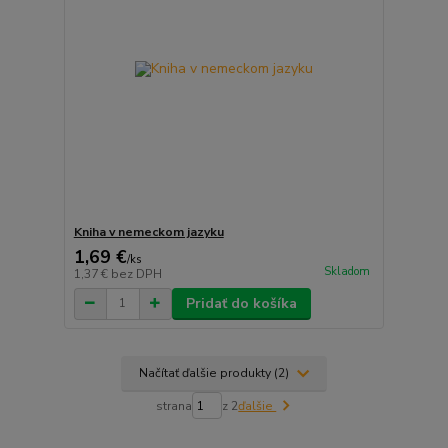
Kniha v nemeckom jazyku
1,69 €
/
ks
Skladom
1,37 €
bez DPH
Pridať do košíka
Načítať ďalšie produkty (2)
strana
z 2
ďalšie