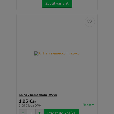
Zvoliť variant
Kniha v nemeckom jazyku
1,95 €
/
ks
Skladom
1,59 €
bez DPH
Pridať do košíka