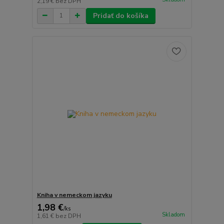
2,19 €
bez DPH
Pridať do košíka
Kniha v nemeckom jazyku
1,98 €
/
ks
Skladom
1,61 €
bez DPH