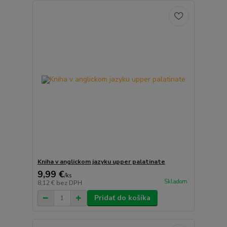
Kniha v anglickom jazyku upper palatinate
9,99 €
/
ks
Skladom
8,12 €
bez DPH
Pridať do košíka