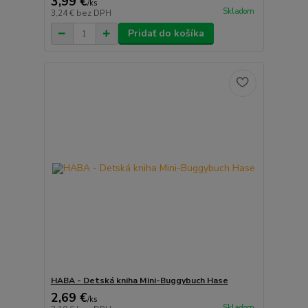
3,99 €
/
ks
Skladom
3,24 €
bez DPH
Pridať do košíka
HABA - Detská kniha Mini-Buggybuch Hase
2,69 €
/
ks
Skladom