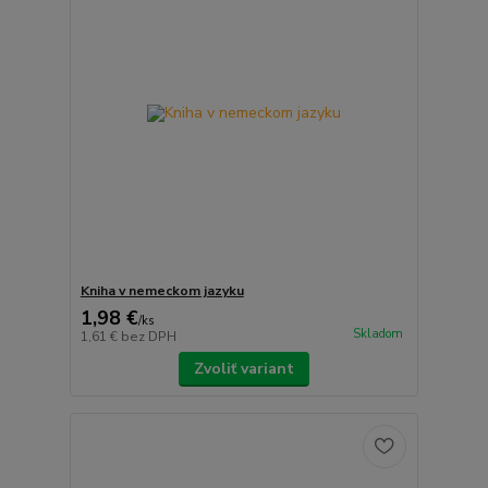
Kniha v nemeckom jazyku
1,98 €
/
ks
Skladom
1,61 €
bez DPH
Zvoliť variant