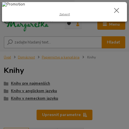
0
ks
0948 236 042
za
0,00 €
12:00-14:00
Zatvoriť
Menu
Hľadať
Úvod
Domácnosť
Papiernictvo a kancelária
Knihy
Knihy
Knihy pre najmenších
Knihy v anglickom jazyku
Knihy v nemeckom jazyku
Upresniť parametre