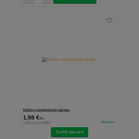
Kniha v nemeckom jazyku
1,98 €
/
ks
Skladom
1,61 €
bez DPH
Zvoliť variant