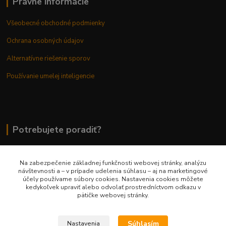
Právne informácie
Všeobecné obchodné podmienky
Ochrana osobných údajov
Alternatívne riešenie sporov
Používanie umelej inteligencie
Potrebujete poradiť?
Na zabezpečenie základnej funkčnosti webovej stránky, analýzu
0948 236 042
návštevnosti a – v prípade udelenia súhlasu – aj na marketingové
účely používame súbory cookies. Nastavenia cookies môžete
kedykoľvek upraviť alebo odvolať prostredníctvom odkazu v
info@margaretkashop.sk
pätičke webovej stránky.
Súhlasím
Nastavenia