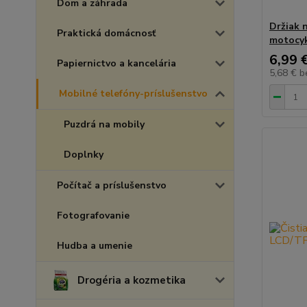
Dom a záhrada
Držiak n
Praktická domácnosť
motocyk
6,99 
Papiernictvo a kancelária
5,68 €
b
Mobilné telefóny-príslušenstvo
Puzdrá na mobily
Doplnky
Počítač a príslušenstvo
Fotografovanie
Hudba a umenie
Drogéria a kozmetika