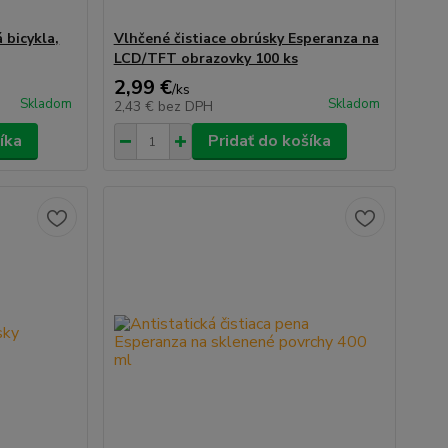
 bicykla,
Vlhčené čistiace obrúsky Esperanza na
LCD/TFT obrazovky 100 ks
2,99 €
/
ks
Skladom
Skladom
2,43 €
bez DPH
íka
Pridať do košíka