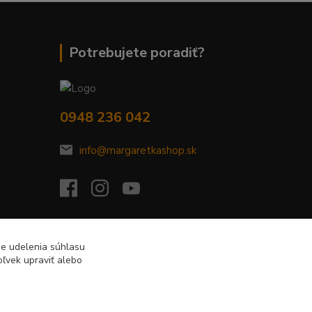
Potrebujete poradiť?
0948 236 042
info@margaretkashop.sk
de udelenia súhlasu
ľvek upraviť alebo