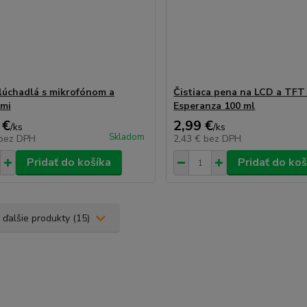
lúchadlá s mikrofónom a
Čistiaca pena na LCD a TFT
rmi
Esperanza 100 ml
 €
2,99 €
/
ks
/
ks
Skladom
bez DPH
2,43 €
bez DPH
Pridať do košíka
Pridať do koš
 ďalšie produkty (15)