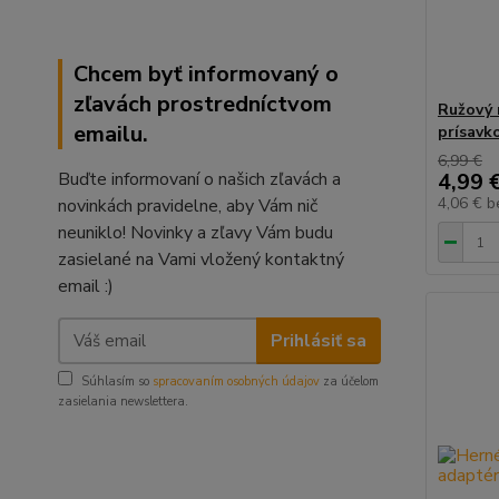
Chcem byť informovaný o
zľavách prostredníctvom
Ružový 
emailu.
prísavk
6,99 €
Buďte informovaní o našich zľavách a
4,99 
4,06 €
b
novinkách pravidelne, aby Vám nič
neuniklo! Novinky a zľavy Vám budu
zasielané na Vami vložený kontaktný
email :)
Prihlásiť sa
Súhlasím so
spracovaním osobných údajov
za účelom
zasielania newslettera.