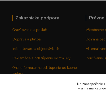
Zákaznícka podpora
Právne 
Gravírovanie a potlač
Všeobecné 
Doprava a platba
Ochrana oso
Info o tovare a objednávkach
Alternatívne
Reklamácie a odstúpenie od zmluvy
Používanie u
Online formulár na odstúpenie od kúpnej
zmluvy
Formulár - Reklamačný list
Na zabezpečenie zá
– aj na marketing
Formulár - Odstúpenie od kúpnej zmluvy