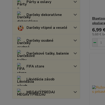
Párty a oslavy
Darčeky dekoratívne
Bluetoo
okuliar
Darčeky vtipné a veselé
6,99 
5,68 €
b
Darčeky osobné
Darčekové tašky, balenie
FIFA store
Likvidácia zásob
MEGAVÝPREDAJ