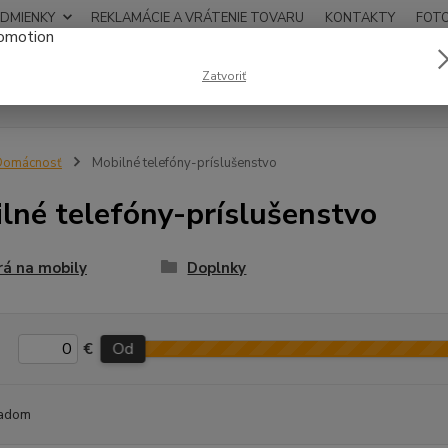
DMIENKY
REKLAMÁCIE A VRÁTENIE TOVARU
KONTAKTY
FOT
0948
Zatvoriť
Hľadať
12:00
Domácnosť
Mobilné telefóny-príslušenstvo
lné telefóny-príslušenstvo
á na mobily
Doplnky
€
Od
adom