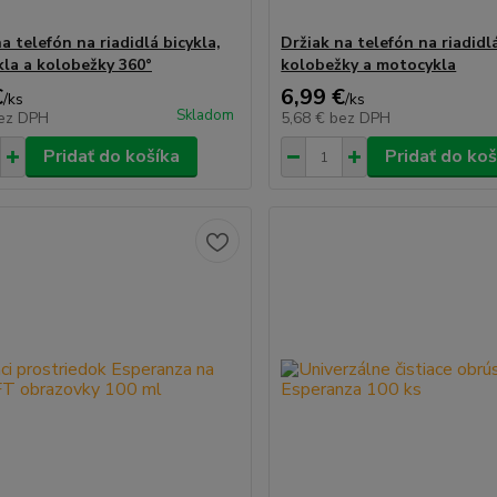
a telefón na riadidlá bicykla,
Držiak na telefón na riadidlá
la a kolobežky 360°
kolobežky a motocykla
€
6,99 €
/
ks
/
ks
Skladom
ez DPH
5,68 €
bez DPH
Pridať do košíka
Pridať do koš