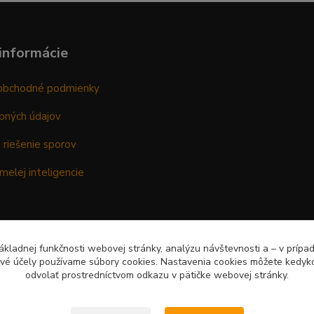
informácie
obchodné podmienky
bných údajov
 riešenie sporov
melej inteligencie
kladnej funkčnosti webovej stránky, analýzu návštevnosti a – v prípa
ové účely používame súbory cookies. Nastavenia cookies môžete kedyko
odvolať prostredníctvom odkazu v pätičke webovej stránky.