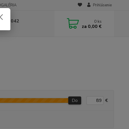
OGALÉRIA
Prihlásenie
 236 042
0
ks
za
0,00 €
-14:00
Do
€