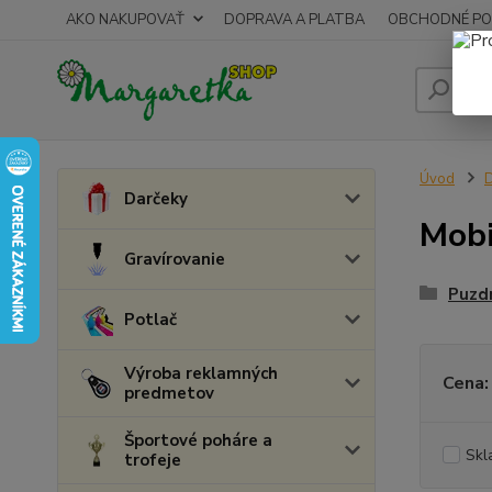
AKO NAKUPOVAŤ
DOPRAVA A PLATBA
OBCHODNÉ PO
Úvod
Darčeky
Mobi
Gravírovanie
Puzdr
Potlač
Výroba reklamných
Cena:
predmetov
Športové poháre a
Skl
trofeje