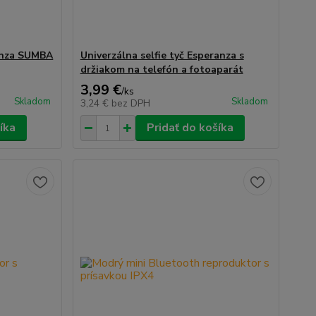
anza SUMBA
Univerzálna selfie tyč Esperanza s
držiakom na telefón a fotoaparát
3,99 €
/
ks
Skladom
Skladom
3,24 €
bez DPH
íka
Pridať do košíka