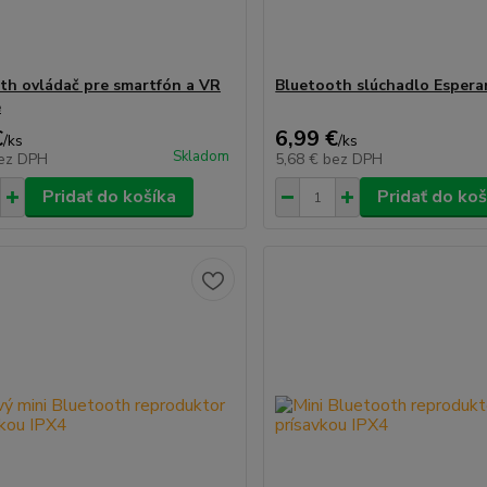
th ovládač pre smartfón a VR
Bluetooth slúchadlo Esper
e
€
6,99 €
/
ks
/
ks
Skladom
ez DPH
5,68 €
bez DPH
Pridať do košíka
Pridať do koš