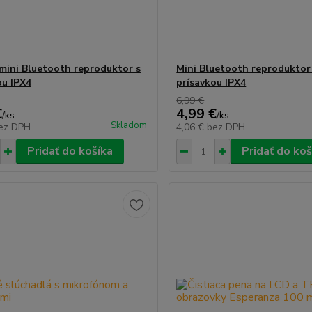
mini Bluetooth reproduktor s
Mini Bluetooth reproduktor
ou IPX4
prísavkou IPX4
6,99 €
€
4,99 €
/
ks
/
ks
Skladom
ez DPH
4,06 €
bez DPH
Pridať do košíka
Pridať do koš