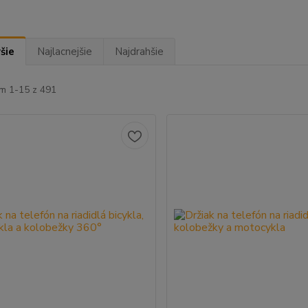
šie
Najlacnejšie
Najdrahšie
m 1-15 z 491