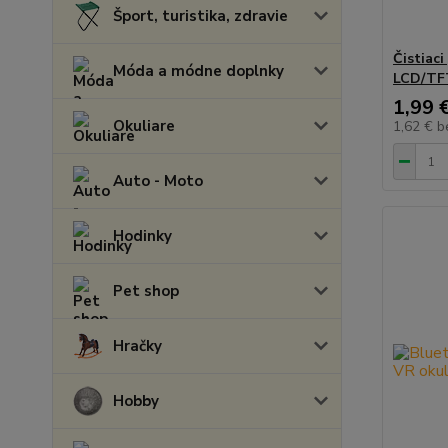
Šport, turistika, zdravie
Čistiac
Móda a módne doplnky
LCD/TFT
1,99 
Okuliare
1,62 €
b
Auto - Moto
Hodinky
Pet shop
Hračky
Hobby