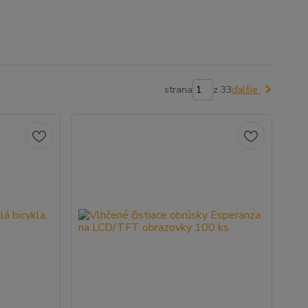
strana
z 33
ďalšie