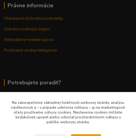
Právne informácie
Všeobecné obchodné podmienky
Ochrana osobných údajov
Alternatívne riešenie sporov
Používanie umelej inteligencie
Potrebujete poradiť?
Na zabezpečenie základnej funkčnosti webovej stránky, analýzu
0948 236 042
návštevnosti a – v prípade udelenia súhlasu – aj na marketingové
účely používame súbory cookies. Nastavenia cookies môžete
kedykoľvek upraviť alebo odvolať prostredníctvom odkazu v
info@margaretkashop.sk
pätičke webovej stránky.