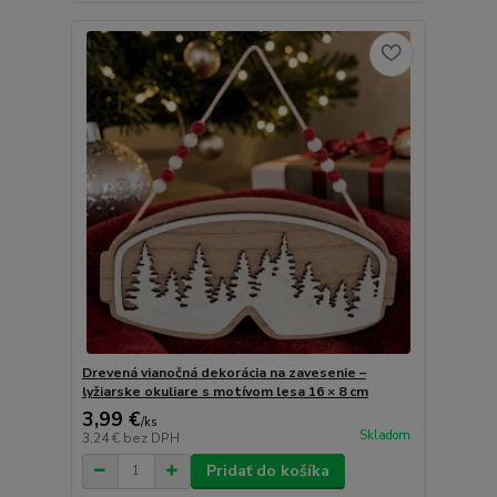
Drevená vianočná dekorácia na zavesenie –
lyžiarske okuliare s motívom lesa 16 × 8 cm
3,99 €
/
ks
Skladom
3,24 €
bez DPH
Pridať do košíka