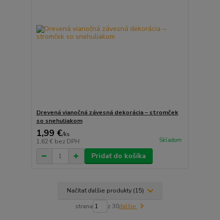
Drevená vianočná závesná dekorácia – stromček
so snehuliakom
1,99 €
/
ks
Skladom
1,62 €
bez DPH
Pridať do košíka
Načítať ďalšie produkty (15)
strana
z 30
ďalšie