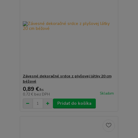
Závesné dekoračné srdce z plyšovej látky 20 cm
béžové
0,89 €
/
ks
Skladom
0,72 €
bez DPH
Pridať do košíka