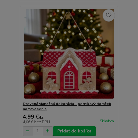
Drevená vianočná dekorácia – perníkový domček
na zavesenie
4,99 €
/
ks
Skladom
4,06 €
bez DPH
Pridať do košíka