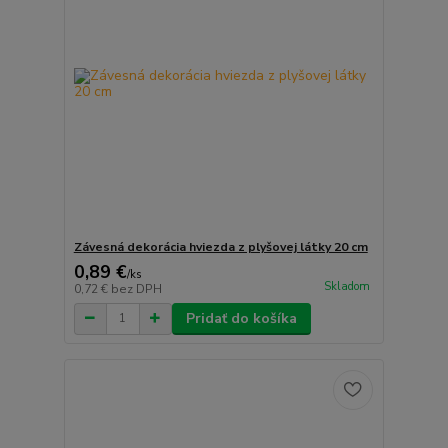
Závesná dekorácia hviezda z plyšovej látky 20 cm
0,89 €
/
ks
Skladom
0,72 €
bez DPH
Pridať do košíka