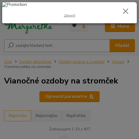
0
ks
0948 236 042
za
0,00 €
12:00-14:00
Zatvoriť
Menu
Hľadať
Úvod
Darčeky dekoratívne
Darčeky sezónne a sviatočné
Vianoce
Vianočné ozdoby na stromček
Vianočné ozdoby na stromček
Upresniť parametre
Najnovšie
Najlacnejšie
Najdrahšie
Zobrazujem 1-15 z 437