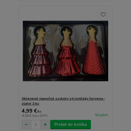
Sklenené vianočné ozdoby stromčeky červeno-
zlaté 3 ks
4,99 €
/
ks
Skladom
4,06 €
bez DPH
Pridať do košíka