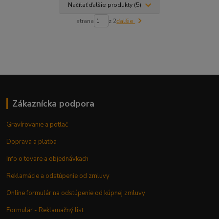
Načítať ďalšie produkty (5)
strana
z 2
ďalšie
Zákaznícka podpora
Gravírovanie a potlač
Doprava a platba
Info o tovare a objednávkach
Reklamácie a odstúpenie od zmluvy
Online formulár na odstúpenie od kúpnej zmluvy
Formulár - Reklamačný list