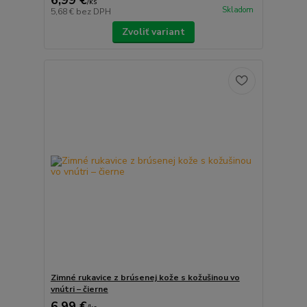
/
ks
Skladom
5,68 €
bez DPH
Zvoliť variant
Zimné rukavice z brúsenej kože s kožušinou vo
vnútri – čierne
6,99 €