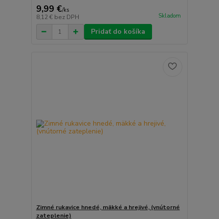
9,99 €
/
ks
Skladom
8,12 €
bez DPH
Pridať do košíka
Zimné rukavice hnedé, mäkké a hrejivé, (vnútorné
zateplenie)