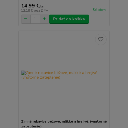
14,99 €
/
ks
Skladom
12,19 €
bez DPH
Pridať do košíka
Zimné rukavice béžové, mäkké a hrejivé, (vnútorné
zateplenie)