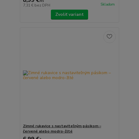
8,99 €
/
ks
Skladom
7,31 €
bez DPH
Zvoliť variant
Zimné rukavice s nastaviteľným pásikom –
červené alebo modro-žlté
6,99 €