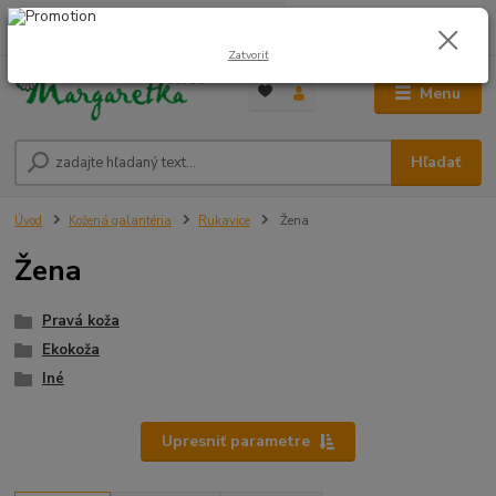
0
ks
0948 236 042
za
0,00 €
12:00-14:00
Zatvoriť
Menu
Hľadať
Úvod
Kožená galantéria
Rukavice
Žena
Žena
Pravá koža
Ekokoža
Iné
Upresniť parametre