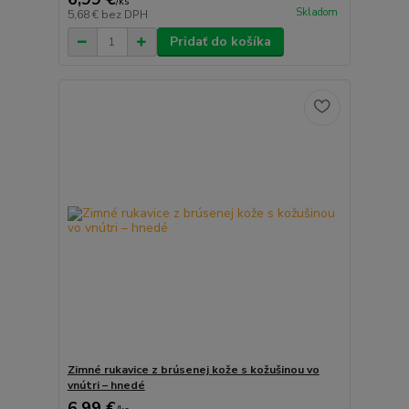
/
ks
Skladom
5,68 €
bez DPH
Pridať do košíka
Zimné rukavice z brúsenej kože s kožušinou vo
vnútri – hnedé
6,99 €