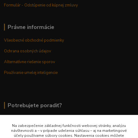
Formulár - Odstúpenie od kúpnej zmluvy
Právne informácie
Všeobecné obchodné podmienky
Ochrana osobných údajov
Alternatívne riešenie sporov
Používanie umelej inteligencie
Potrebujete poradiť?
Na zabezpečenie základnej funkčnosti webovej stránky, analýzu
0948 236 042
návštevnosti a – v prípade udelenia súhlasu – aj na marketingové
účely používame súbory cookies. Nastavenia cookies môžete