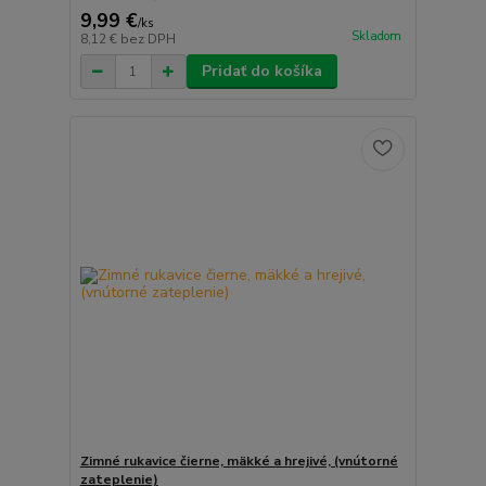
9,99 €
/
ks
Skladom
8,12 €
bez DPH
Pridať do košíka
Zimné rukavice čierne, mäkké a hrejivé, (vnútorné
zateplenie)