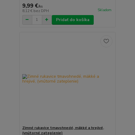
9,99 €
/
ks
Skladom
8,12 €
bez DPH
Pridať do košíka
Zimné rukavice tmavohnedé, mäkké a hrejivé,
(vnútorné zateplenie)