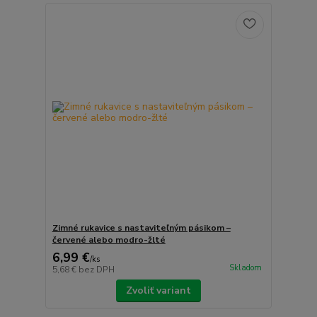
Zimné rukavice s nastaviteľným pásikom –
červené alebo modro-žlté
6,99 €
/
ks
Skladom
5,68 €
bez DPH
Zvoliť variant