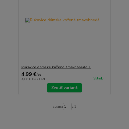
Rukavice dámske kožené tmavohnedé II.
4,99 €
/
ks
Skladom
4,06 €
bez DPH
Zvoliť variant
strana
z 1