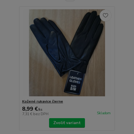
Kožené rukavice čierne
8,99 €
/
ks
Skladom
7,31 €
bez DPH
Zvoliť variant