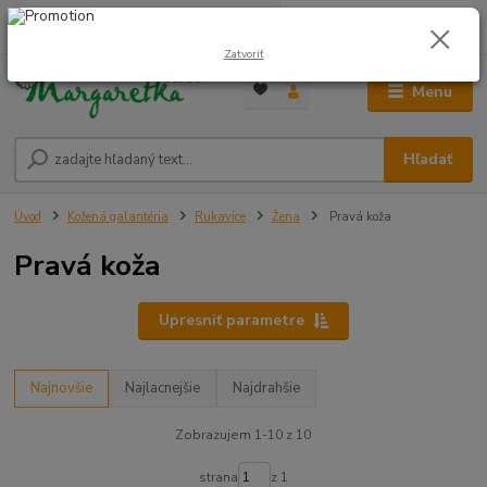
0
ks
0948 236 042
za
0,00 €
12:00-14:00
Zatvoriť
Menu
Hľadať
Úvod
Kožená galantéria
Rukavice
Žena
Pravá koža
Pravá koža
Upresniť parametre
Najnovšie
Najlacnejšie
Najdrahšie
Zobrazujem 1-10 z 10
strana
z 1