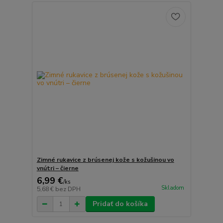
Zimné rukavice z brúsenej kože s kožušinou vo
vnútri – čierne
6,99 €
/
ks
Skladom
5,68 €
bez DPH
Pridať do košíka