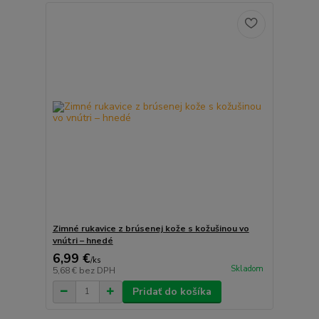
Zimné rukavice z brúsenej kože s kožušinou vo
vnútri – hnedé
6,99 €
/
ks
Skladom
5,68 €
bez DPH
Pridať do košíka