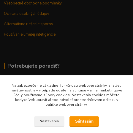
Všeobecné obchodné podmienky
Ochrana osobných údajov
Alternatívne riešenie sporov
Používanie umelej inteligencie
Potrebujete poradiť?
Na zabezpečenie základnej funkčnosti webovej stránky, analýzu
0948 236 042
návštevnosti a – v prípade udelenia súhlasu – aj na marketingové
účely používame súbory cookies. Nastavenia cookies môžete
kedykoľvek upraviť alebo odvolať prostredníctvom odkazu v
info@margaretkashop.sk
pätičke webovej stránky.
Súhlasím
Nastavenia