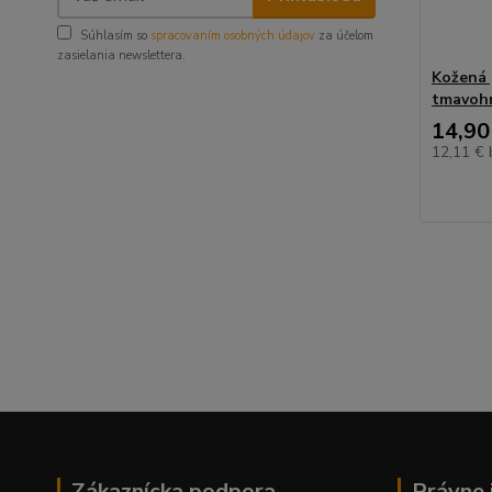
Súhlasím so
spracovaním osobných údajov
za účelom
zasielania newslettera.
Kožená 
tmavoh
14,90
12,11 €
Zákaznícka podpora
Právne 