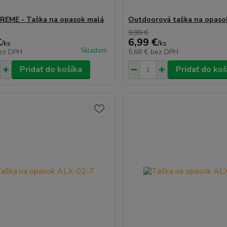
REME - Taška na opasok malá
Outdoorová taška na opasok
9,99 €
€
6,99 €
/
ks
/
ks
Skladom
ez DPH
5,68 €
bez DPH
Pridať do košíka
Pridať do koš