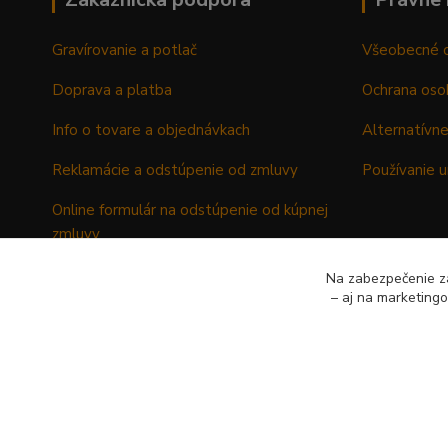
Gravírovanie a potlač
Všeobecné 
Doprava a platba
Ochrana oso
Info o tovare a objednávkach
Alternatívne
Reklamácie a odstúpenie od zmluvy
Používanie u
Online formulár na odstúpenie od kúpnej
zmluvy
Formulár - Reklamačný list
Na zabezpečenie zá
– aj na marketing
Formulár - Odstúpenie od kúpnej zmluvy