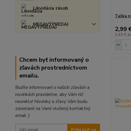
Likvidácia zásob
Taška n
MEGAVÝPREDAJ
2,99 
2,43 €
b
Chcem byť informovaný o
zľavách prostredníctvom
emailu.
Buďte informovaní o našich zľavách a
novinkách pravidelne, aby Vám nič
neuniklo! Novinky a zľavy Vám budu
zasielané na Vami vložený kontaktný
email :)
Prihlásiť sa