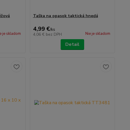
éžová
Taška na opasok taktická hnedá
4,99 €
/
ks
e je skladom
Nie je skladom
4,06 €
bez DPH
Detail