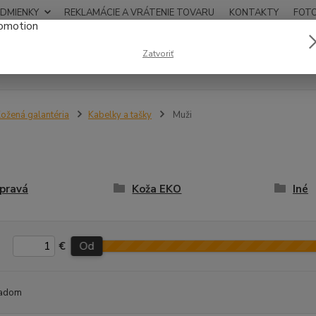
DMIENKY
REKLAMÁCIE A VRÁTENIE TOVARU
KONTAKTY
FOT
0948
Zatvoriť
Hľadať
12:00
ožená galantéria
Kabelky a tašky
Muži
pravá
Koža EKO
Iné
€
Od
adom