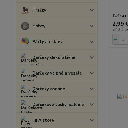
Hračky
Taška n
2,99 
Hobby
2,43 €
b
Párty a oslavy
Darčeky dekoratívne
Darčeky vtipné a veselé
Darčeky osobné
Darčekové tašky, balenie
FIFA store