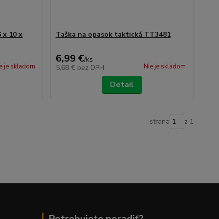
 x 10 x
Taška na opasok taktická TT3481
6,99 €
/
ks
e je skladom
Nie je skladom
5,68 €
bez DPH
Detail
strana
z 1
Potrebujete poradiť?