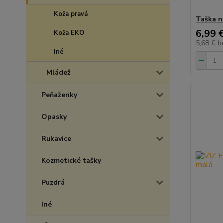
Koža pravá
Taška n
6,99 
Koža EKO
5,68 €
b
Iné
Mládež
Peňaženky
Opasky
Rukavice
Kozmetické tašky
Puzdrá
Iné