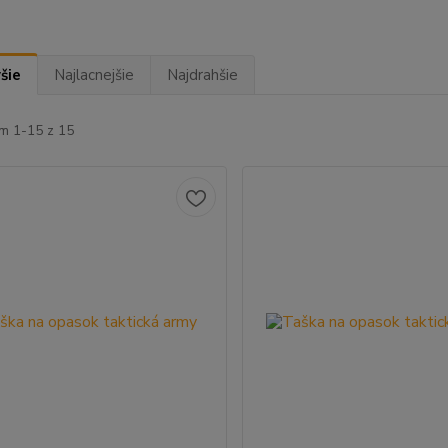
šie
Najlacnejšie
Najdrahšie
m 1-15 z 15