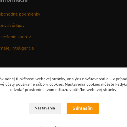
obchodné podmienky
bných údajov
 riešenie sporov
melej inteligencie
kladnej funkčnosti webovej stránky, analýzu návštevnosti a – v prípa
ové účely používame súbory cookies. Nastavenia cookies môžete kedyko
odvolať prostredníctvom odkazu v pätičke webovej stránky.
Súhlasím
Nastavenia