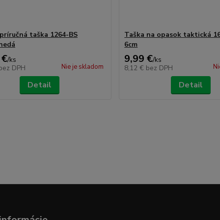
príručná taška 1264-BS
Taška na opasok taktická 16
nedá
6cm
 €
9,99 €
/
ks
/
ks
Nie je skladom
Ni
bez DPH
8,12 €
bez DPH
Detail
Detail
informácie