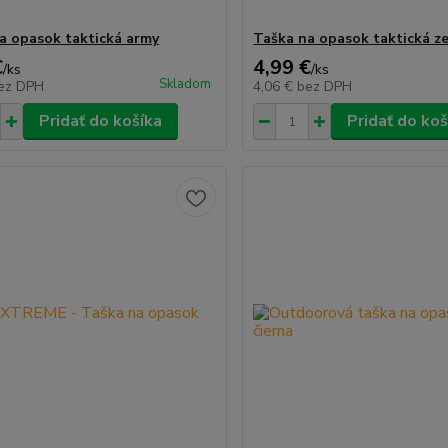
a opasok taktická army
Taška na opasok taktická z
€
4,99 €
/
ks
/
ks
Skladom
ez DPH
4,06 €
bez DPH
Pridať do košíka
Pridať do koš