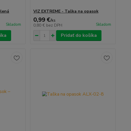
elená
VIZ EXTREME - Taška na opasok
0,99 €
/
ks
Skladom
Skladom
0,80 €
bez DPH
íka
Pridať do košíka