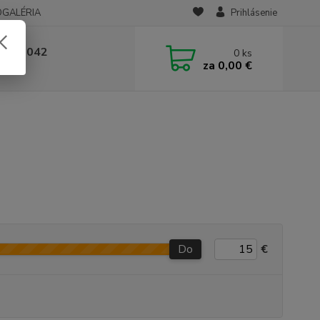
OGALÉRIA
Prihlásenie
 236 042
0
ks
za
0,00 €
-14:00
Do
€