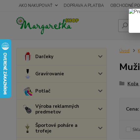
AKO NAKUPOVAŤ
DOPRAVA A PLATBA
OBCHODNÉ PO
Úvod
K
Darčeky
Muži
Gravírovanie
Koža 
Potlač
Výroba reklamných
Cena:
predmetov
Športové poháre a
Skl
trofeje