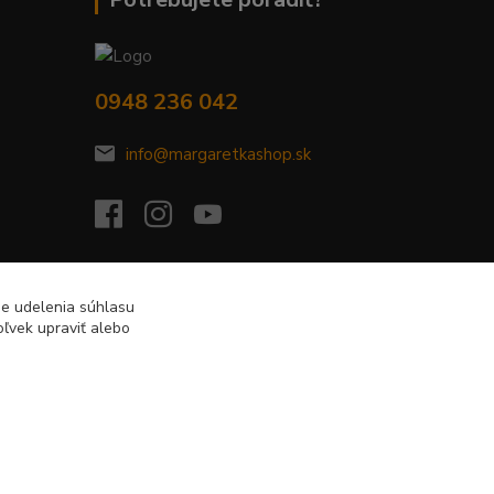
0948 236 042
info@margaretkashop.sk
de udelenia súhlasu
ľvek upraviť alebo