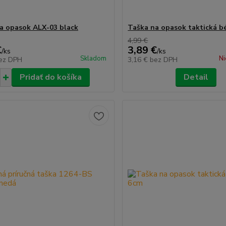
a opasok ALX-03 black
Taška na opasok taktická b
4,99 €
€
3,89 €
/
ks
/
ks
Skladom
Ni
ez DPH
3,16 €
bez DPH
Pridať do košíka
Detail