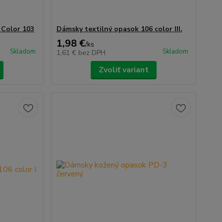
Color 103
Dámsky textilný opasok 106 color III.
1,98 €
/
ks
Skladom
Skladom
1,61 €
bez DPH
Zvoliť variant