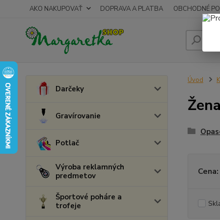
AKO NAKUPOVAŤ
DOPRAVA A PLATBA
OBCHODNÉ PO
Úvod
K
Darčeky
Žen
Gravírovanie
Opaso
Potlač
Výroba reklamných
Cena:
predmetov
Športové poháre a
Skl
trofeje