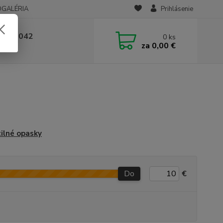
OGALÉRIA
Prihlásenie
 236 042
0
ks
za
0,00 €
-14:00
ilné opasky
Do
€