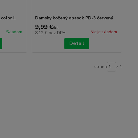
color I.
Dámsky kožený opasok PD-3 červený
9,99 €
/
ks
Skladom
Nie je skladom
8,12 €
bez DPH
Detail
strana
z 1