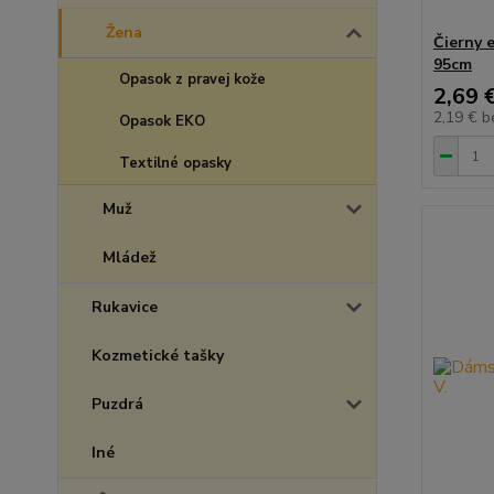
Žena
Čierny 
95cm
Opasok z pravej kože
2,69 
2,19 €
b
Opasok EKO
Textilné opasky
Muž
Mládež
Rukavice
Kozmetické tašky
Puzdrá
Iné