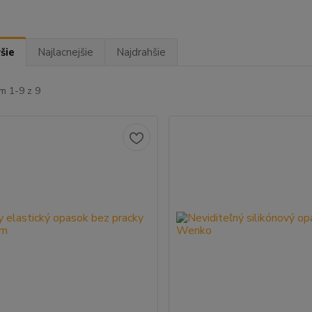
šie
Najlacnejšie
Najdrahšie
m 1-9 z 9