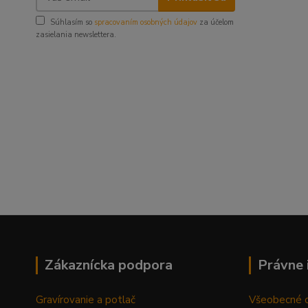
Súhlasím so
spracovaním osobných údajov
za účelom
zasielania newslettera.
Zákaznícka podpora
Právne 
Gravírovanie a potlač
Všeobecné 