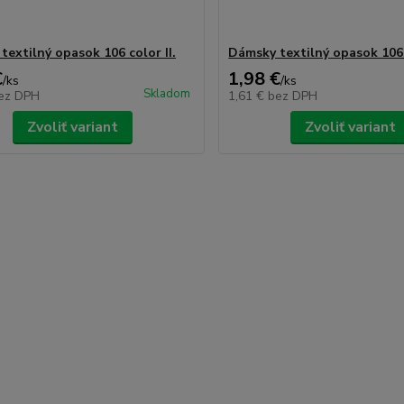
textilný opasok 106 color II.
Dámsky textilný opasok 106 
€
1,98 €
/
ks
/
ks
Skladom
ez DPH
1,61 €
bez DPH
Zvoliť variant
Zvoliť variant