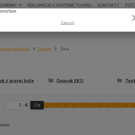
DMIENKY
REKLAMÁCIE A VRÁTENIE TOVARU
KONTAKTY
FOT
0948
Zatvoriť
Hľadať
12:00
ožená galantéria
Opasky
Žena
a
k z pravej kože
Opasok EKO
Text
€
Od
adom