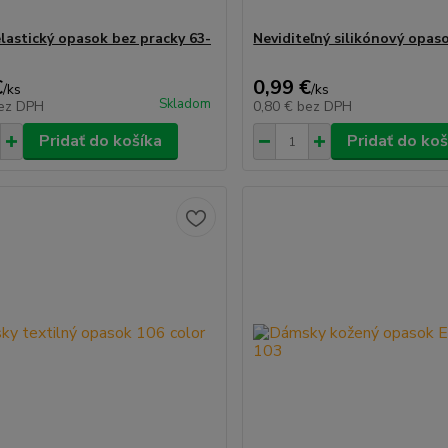
elastický opasok bez pracky 63-
Neviditeľný silikónový opa
€
0,99 €
/
ks
/
ks
Skladom
ez DPH
0,80 €
bez DPH
Pridať do košíka
Pridať do koš