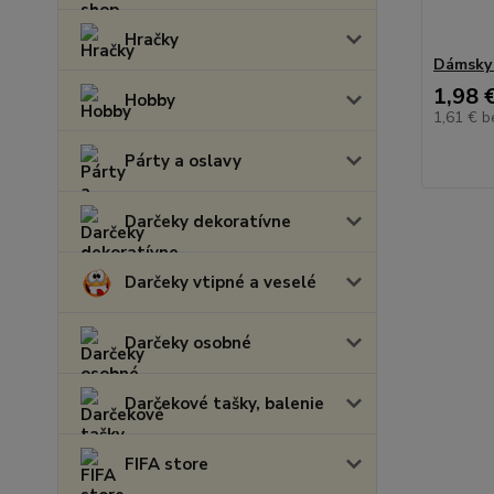
Hračky
Dámsky 
1,98 
Hobby
1,61 €
b
Párty a oslavy
Darčeky dekoratívne
Darčeky vtipné a veselé
Darčeky osobné
Darčekové tašky, balenie
FIFA store