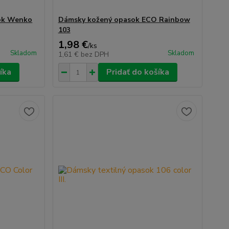
sok Wenko
Dámsky kožený opasok ECO Rainbow
103
1,98 €
/
ks
Skladom
Skladom
1,61 €
bez DPH
íka
Pridať do košíka