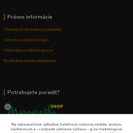
Právne informácie
Všeobecné obchodné podmienky
Ochrana osobných údajov
Alternatívne riešenie sporov
Používanie umelej inteligencie
Potrebujete poradiť?
Na zabezpečenie základnej funkčnosti webovej stránky, analýzu
0948 236 042
návštevnosti a – v prípade udelenia súhlasu – aj na marketingové