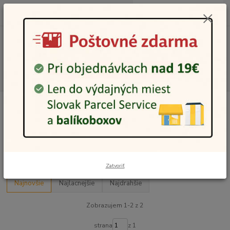
0
ks
0948 236 042
za
0,00 €
12:00-14:00
Menu
Hľadať
Úvod
Kožená galantéria
Opasky
Žena
Opasok EKO
Opasok EKO
Upresniť parametre
Zatvoriť
Najnovšie
Najlacnejšie
Najdrahšie
Zobrazujem 1-2 z 2
strana
z 1