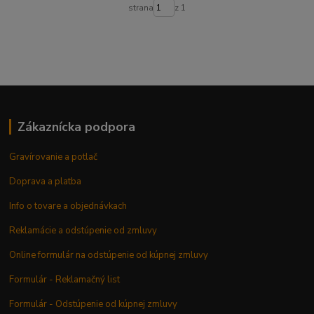
strana
z 1
Zákaznícka podpora
Gravírovanie a potlač
Doprava a platba
Info o tovare a objednávkach
Reklamácie a odstúpenie od zmluvy
Online formulár na odstúpenie od kúpnej zmluvy
Formulár - Reklamačný list
Formulár - Odstúpenie od kúpnej zmluvy