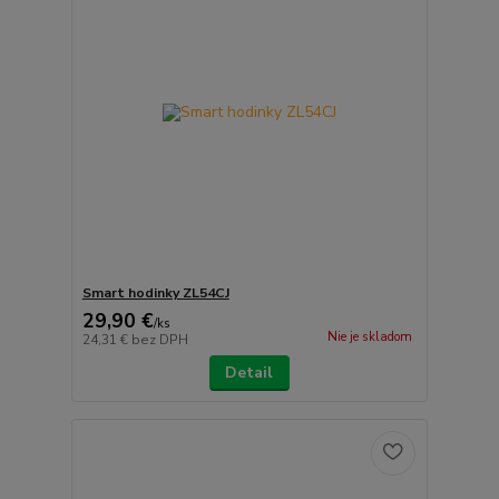
Smart hodinky ZL54CJ
29,90 €
/
ks
Nie je skladom
24,31 €
bez DPH
Detail