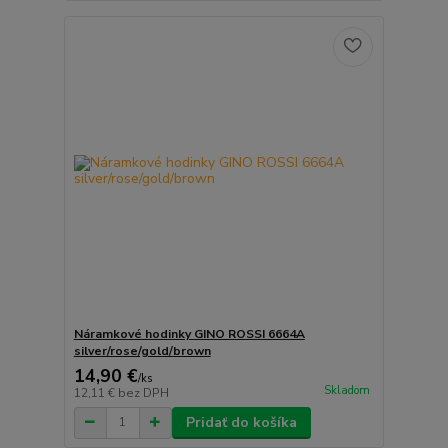
Náramkové hodinky GINO ROSSI 6664A
silver/rose/gold/brown
14,90 €
/
ks
Skladom
12,11 €
bez DPH
Pridať do košíka