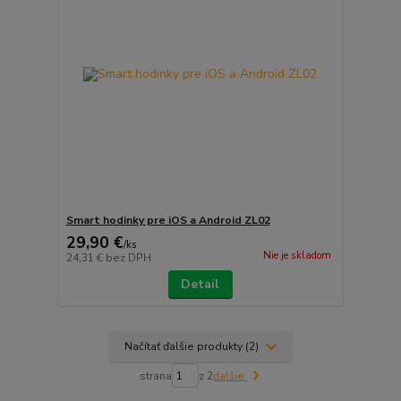
Smart hodinky pre iOS a Android ZL02
29,90 €
/
ks
Nie je skladom
24,31 €
bez DPH
Detail
Načítať ďalšie produkty (2)
strana
z 2
ďalšie