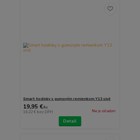
Smart hodinky s gumovým remienkom Y13 sivé
19,95 €
/
ks
Nie je skladom
16,22 €
bez DPH
Detail