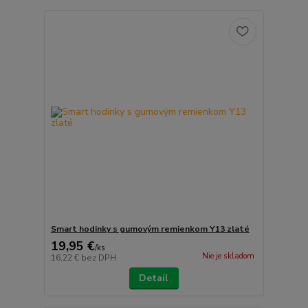
Smart hodinky s gumovým remienkom Y13 zlaté
19,95 €
/
ks
Nie je skladom
16,22 €
bez DPH
Detail