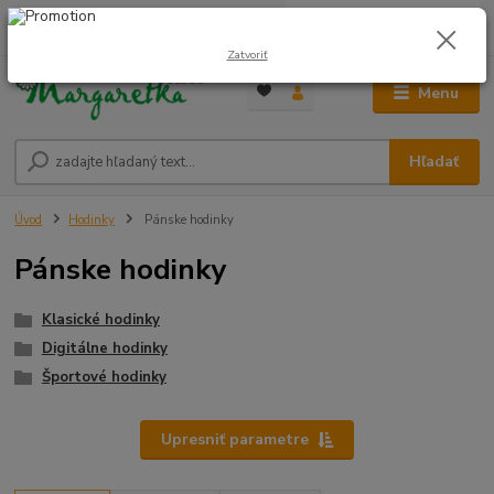
0
ks
0948 236 042
za
0,00 €
12:00-14:00
Zatvoriť
Menu
Hľadať
Úvod
Hodinky
Pánske hodinky
Pánske hodinky
Klasické hodinky
Digitálne hodinky
Športové hodinky
Upresniť parametre