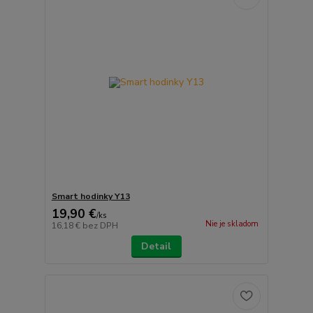
Smart hodinky Y13
19,90 €
/
ks
Nie je skladom
16,18 €
bez DPH
Detail