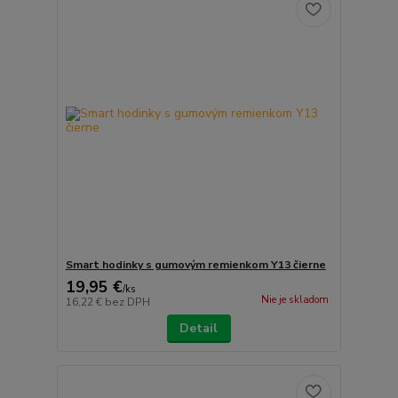
Smart hodinky s gumovým remienkom Y13 čierne
19,95 €
/
ks
Nie je skladom
16,22 €
bez DPH
Detail