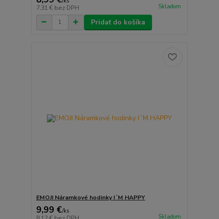
/
ks
Skladom
7,31 €
bez DPH
Pridať do košíka
EMOJI Náramkové hodinky I´M HAPPY
9,99 €
/
ks
Skladom
8,12 €
bez DPH