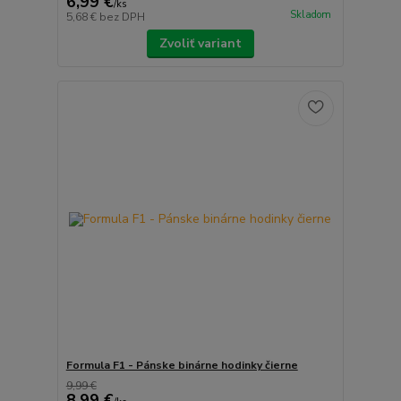
6,99 €
/
ks
Skladom
5,68 €
bez DPH
Zvoliť variant
Formula F1 - Pánske binárne hodinky čierne
9,99 €
8,99 €