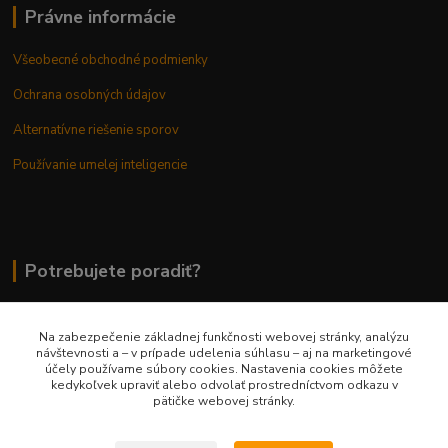
Právne informácie
Všeobecné obchodné podmienky
Ochrana osobných údajov
Alternatívne riešenie sporov
Používanie umelej inteligencie
Potrebujete poradiť?
Na zabezpečenie základnej funkčnosti webovej stránky, analýzu
0948 236 042
návštevnosti a – v prípade udelenia súhlasu – aj na marketingové
účely používame súbory cookies. Nastavenia cookies môžete
kedykoľvek upraviť alebo odvolať prostredníctvom odkazu v
info@margaretkashop.sk
pätičke webovej stránky.