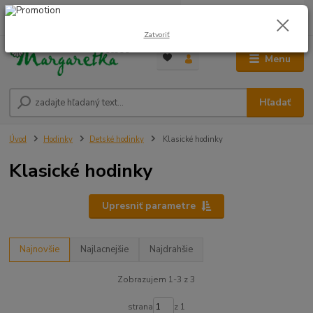
0
ks
0948 236 042
za
0,00 €
12:00-14:00
Zatvoriť
Menu
Hľadať
Úvod
Hodinky
Detské hodinky
Klasické hodinky
Klasické hodinky
Upresniť parametre
Najnovšie
Najlacnejšie
Najdrahšie
Zobrazujem 1-3 z 3
strana
z 1