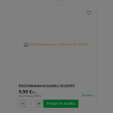
EMOJI Náramkové hodinky I´M HAPPY
9,99 €
/
ks
Skladom
8,12 €
bez DPH
Pridať do košíka