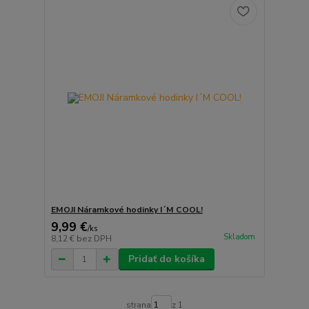
EMOJI Náramkové hodinky I´M COOL!
9,99 €
/
ks
Skladom
8,12 €
bez DPH
Pridať do košíka
strana
z 1