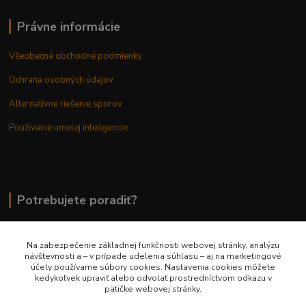
Právne informácie
Všeobecné obchodné podmienky
Ochrana osobných údajov
Alternatívne riešenie sporov
Používanie umelej inteligencie
Potrebujete poradiť?
Na zabezpečenie základnej funkčnosti webovej stránky, analýzu
0948 236 042
návštevnosti a – v prípade udelenia súhlasu – aj na marketingové
účely používame súbory cookies. Nastavenia cookies môžete
kedykoľvek upraviť alebo odvolať prostredníctvom odkazu v
info@margaretkashop.sk
pätičke webovej stránky.