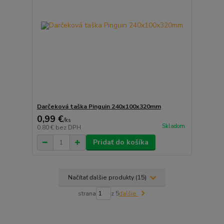
Darčeková taška Pinguin 240x100x320mm
0,99 €
/
ks
Skladom
0,80 €
bez DPH
Pridať do košíka
Načítať ďalšie produkty (15)
strana
z 5
ďalšie