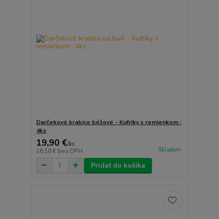
Darčekové krabice béžové - Kufríky s remienkom :
4ks
19,90 €
/
ks
Skladom
16,18 €
bez DPH
Pridať do košíka