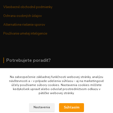
Všeobecné obchodné podmienky
Ochrana osobných údajov
Alternatívne riešenie sporov
Používanie umelej inteligencie
Potrebujete poradiť?
Na zabezpečenie základnej funkčnosti webovej stránky, analýzu
0948 236 042
návštevnosti a – v prípade udelenia súhlasu – aj na marketingové
účely používame súbory cookies. Nastavenia cookies môžete
kedykoľvek upraviť alebo odvolať prostredníctvom odkazu v
info@margaretkashop.sk
pätičke webovej stránky.
Súhlasím
Nastavenia