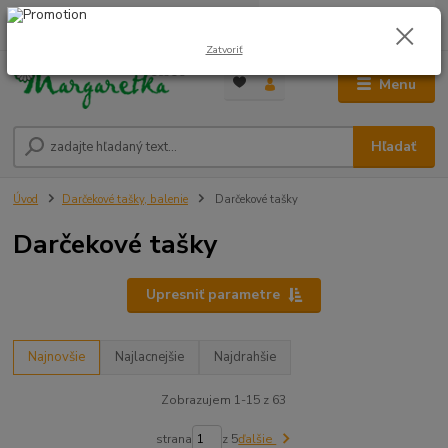
0
ks
0948 236 042
za
0,00 €
12:00-14:00
Zatvoriť
Menu
Hľadať
Úvod
Darčekové tašky, balenie
Darčekové tašky
Darčekové tašky
Upresniť parametre
Najnovšie
Najlacnejšie
Najdrahšie
Zobrazujem 1-15 z 63
strana
z 5
ďalšie