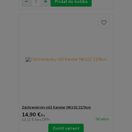
Pridať do košíka
Záchranársky nôž Kandar NK102 21/9cm
14,90 €
/
ks
Skladom
12,11 €
bez DPH
Zvoliť variant