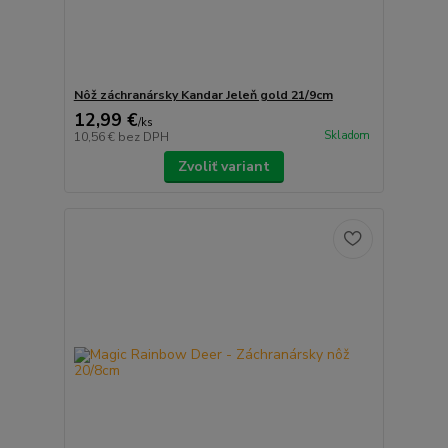
Nôž záchranársky Kandar Jeleň gold 21/9cm
12,99 €
/
ks
Skladom
10,56 €
bez DPH
Zvoliť variant