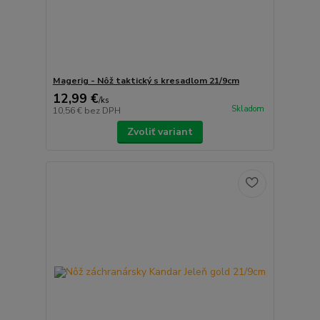
Magerig - Nôž taktický s kresadlom 21/9cm
12,99 €
/
ks
Skladom
10,56 €
bez DPH
Zvoliť variant