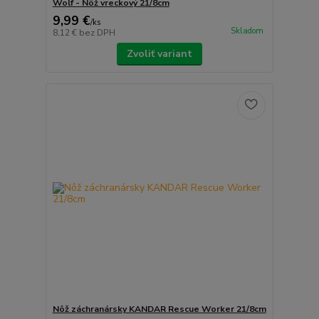
Wolf - Nôž vreckový 21/8cm
9,99 €
/
ks
Skladom
8,12 €
bez DPH
Zvoliť variant
Nôž záchranársky KANDAR Rescue Worker 21/8cm