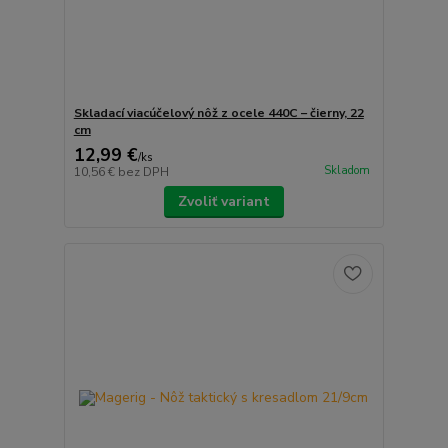
Skladací viacúčelový nôž z ocele 440C – čierny, 22
cm
12,99 €
/
ks
Skladom
10,56 €
bez DPH
Zvoliť variant