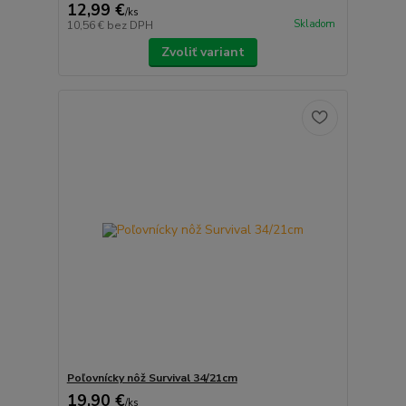
12,99 €
/
ks
Skladom
10,56 €
bez DPH
Zvoliť variant
Poľovnícky nôž Survival 34/21cm
19,90 €
/
ks