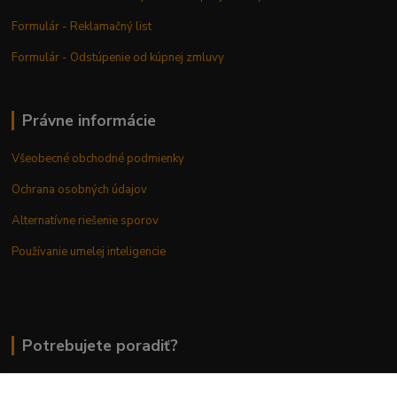
Formulár - Reklamačný list
Formulár - Odstúpenie od kúpnej zmluvy
Právne informácie
Všeobecné obchodné podmienky
Ochrana osobných údajov
Alternatívne riešenie sporov
Používanie umelej inteligencie
Potrebujete poradiť?