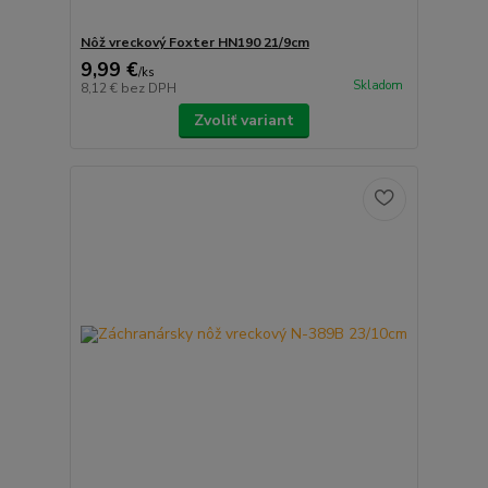
Nôž vreckový Foxter HN190 21/9cm
9,99 €
/
ks
Skladom
8,12 €
bez DPH
Zvoliť variant