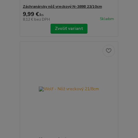
Záchranársky nôž vreckový N-389B 23/10cm
9,99 €
/
ks
Skladom
8,12 €
bez DPH
Zvoliť variant