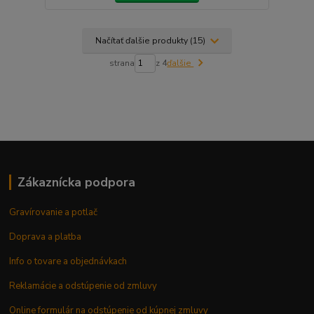
Načítať ďalšie produkty (15)
strana
z 4
ďalšie
Zákaznícka podpora
Gravírovanie a potlač
Doprava a platba
Info o tovare a objednávkach
Reklamácie a odstúpenie od zmluvy
Online formulár na odstúpenie od kúpnej zmluvy