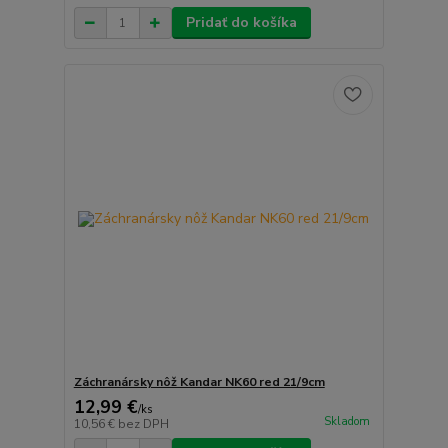
Pridať do košíka
Záchranársky nôž Kandar NK60 red 21/9cm
12,99 €
/
ks
Skladom
10,56 €
bez DPH