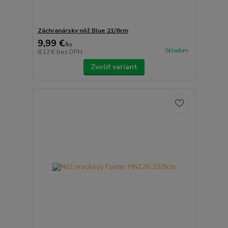
Záchranársky nôž Blue 21/8cm
9,99 €
/
ks
Skladom
8,12 €
bez DPH
Zvoliť variant