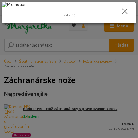
0
ks
0948 236 042
za
0,00 €
12:00-14:00
Zatvoriť
Menu
Hľadať
Úvod
Šport, turistika, zdravie
Outdoor
Poľovnícke potreby
Záchranárske nože
Záchranárske nože
Najpredávanejšie
Kandar HS - Nôž záchranársky s gravírovaním textu
1.
Skladom
14,90 €
12,11 € bez DPH
Platba vopred