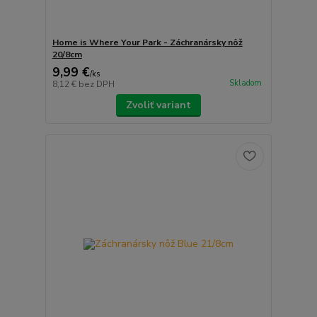
Home is Where Your Park - Záchranársky nôž
20/8cm
9,99 €
/
ks
Skladom
8,12 €
bez DPH
Zvoliť variant