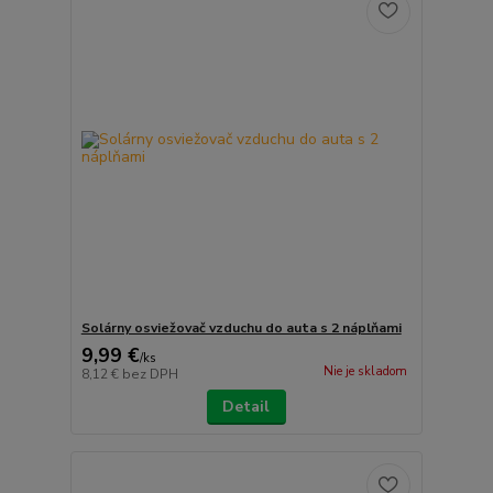
Solárny osviežovač vzduchu do auta s 2 náplňami
9,99 €
/
ks
Nie je skladom
8,12 €
bez DPH
Detail