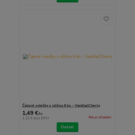
Čajové sviečky s vôňou 6 ks - Vanilla/Cherry
1,49 €
/
ks
Nie je skladom
1,21 €
bez DPH
Detail