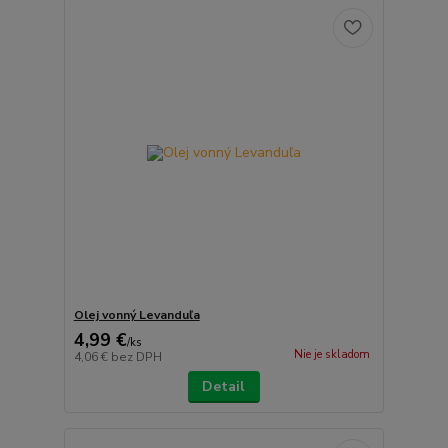
Olej vonný Levanduľa
4,99 €
/
ks
Nie je skladom
4,06 €
bez DPH
Detail