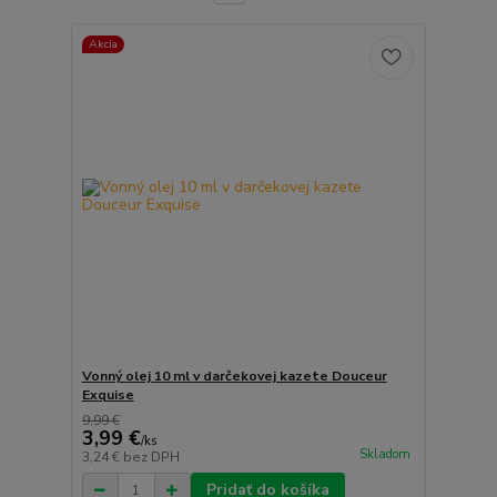
Akcia
Vonný olej 10 ml v darčekovej kazete Douceur
Exquise
9,99 €
3,99 €
/
ks
Skladom
3,24 €
bez DPH
Pridať do košíka