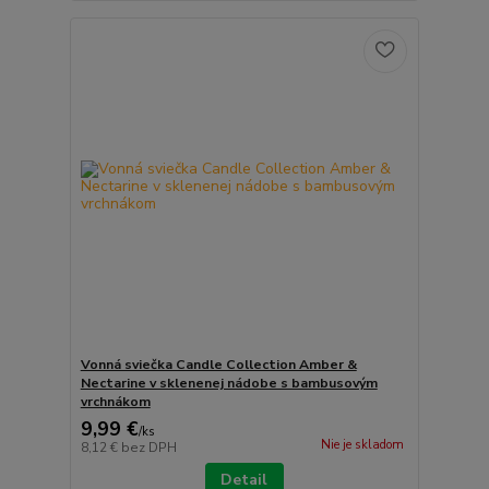
Vonná sviečka Candle Collection Amber &
Nectarine v sklenenej nádobe s bambusovým
vrchnákom
9,99 €
/
ks
Nie je skladom
8,12 €
bez DPH
Detail