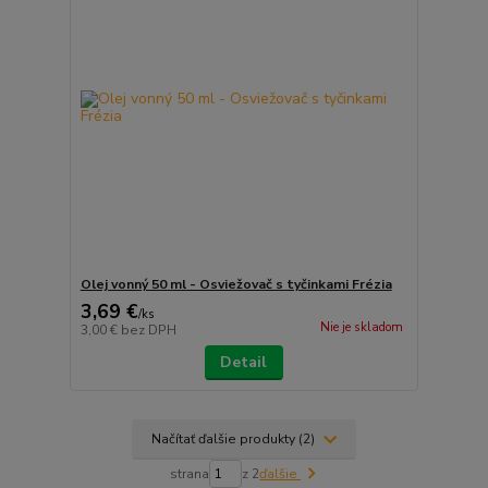
Olej vonný 50 ml - Osviežovač s tyčinkami Frézia
3,69 €
/
ks
Nie je skladom
3,00 €
bez DPH
Detail
Načítať ďalšie produkty (2)
strana
z 2
ďalšie