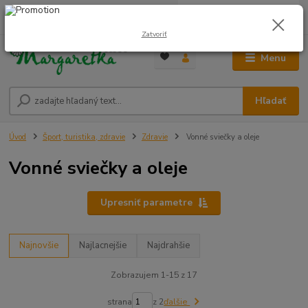
0
ks
0948 236 042
za
0,00 €
12:00-14:00
Zatvoriť
Menu
Hľadať
Úvod
Šport, turistika, zdravie
Zdravie
Vonné sviečky a oleje
Vonné sviečky a oleje
Upresniť parametre
Najnovšie
Najlacnejšie
Najdrahšie
Zobrazujem 1-15 z 17
strana
z 2
ďalšie