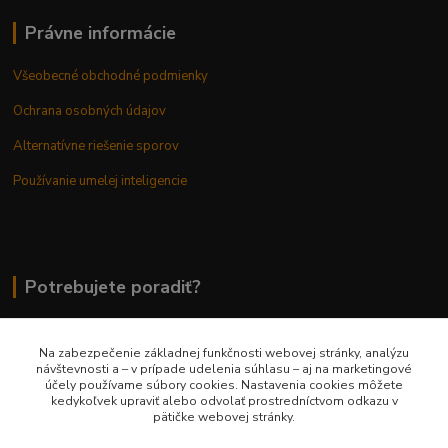
Právne informácie
Všeobecné obchodné podmienky
Ochrana osobných údajov
Alternatívne riešenie sporov
Používanie umelej inteligencie
Potrebujete poradiť?
Na zabezpečenie základnej funkčnosti webovej stránky, analýzu
0948 236 042
návštevnosti a – v prípade udelenia súhlasu – aj na marketingové
účely používame súbory cookies. Nastavenia cookies môžete
kedykoľvek upraviť alebo odvolať prostredníctvom odkazu v
info@margaretkashop.sk
pätičke webovej stránky.