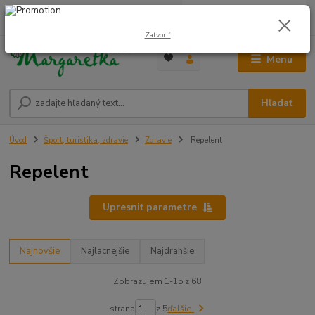
0
ks
0948 236 042
za
0,00 €
12:00-14:00
Zatvoriť
Menu
Hľadať
Úvod
Šport, turistika, zdravie
Zdravie
Repelent
Repelent
Upresniť parametre
Najnovšie
Najlacnejšie
Najdrahšie
Zobrazujem 1-15 z 68
strana
z 5
ďalšie