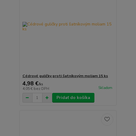
Cédrové guličky proti šatníkovým moliam 15 ks
4,98 €
/
ks
Skladom
4,05 €
bez DPH
Pridať do košíka