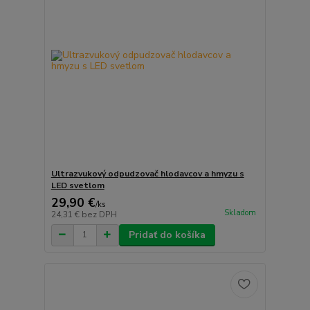
Ultrazvukový odpudzovač hlodavcov a hmyzu s
LED svetlom
29,90 €
/
ks
Skladom
24,31 €
bez DPH
Pridať do košíka