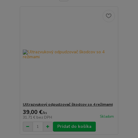
Ultrazvukový odpudzovač škodcov so 4 režimami
39,00 €
/
ks
Skladom
31,71 €
bez DPH
Pridať do košíka