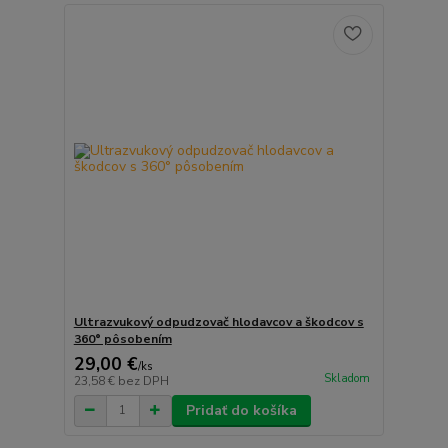
Ultrazvukový odpudzovač hlodavcov a škodcov s
360° pôsobením
29,00 €
/
ks
Skladom
23,58 €
bez DPH
Pridať do košíka