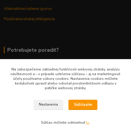
Alternatívne riešenie sporov
Používanie umelej inteligencie
Potrebujete poradiť?
Na zabezpečenie základnej funkčnosti webovej stránky, analýzu
0948 236 042
návštevnosti a – v prípade udelenia súhlasu – aj na marketingové
účely používame súbory cookies. Nastavenia cookies môžete
kedykoľvek upraviť alebo odvolať prostredníctvom odkazu v
info@margaretkashop.sk
pätičke webovej stránky.
Súhlasím
Nastavenia
Súhlas môžete odmietnuť
tu
.
Vytvorené na
Eshop-rychlo.sk