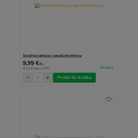
Solárna lampa s lapačom hmyzu
9,99 €
/
ks
Skladom
8,12 €
bez DPH
Pridať do košíka