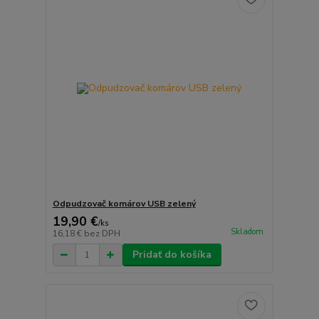
Odpudzovač komárov USB zelený
19,90 €
/
ks
Skladom
16,18 €
bez DPH
Pridať do košíka