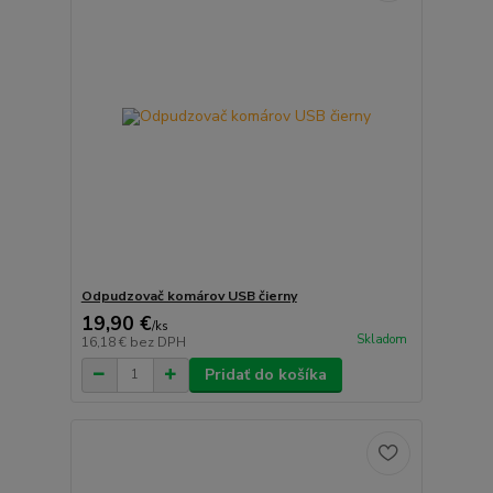
Odpudzovač komárov USB čierny
19,90 €
/
ks
Skladom
16,18 €
bez DPH
Pridať do košíka