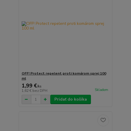
OFF! Protect repelent proti komárom sprej 100
ml
1,99 €
/
ks
Skladom
1,62 €
bez DPH
Pridať do košíka