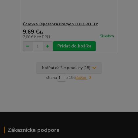
Čelovka Esperanza Procyon LED CREE T6
9,69 €
/
ks
Skladom
7,88 €
bez DPH
Pridať do košíka
Načítať ďalšie produkty (15)
strana
z 156
ďalšie
Zákaznícka podpora