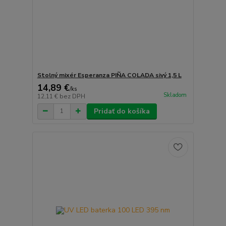
Stolný mixér Esperanza PIÑA COLADA sivý 1,5 L
14,89 €
/
ks
Skladom
12,11 €
bez DPH
Pridať do košíka