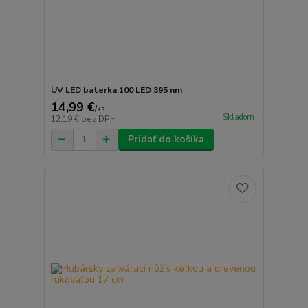
UV LED baterka 100 LED 395 nm
14,99 €
/
ks
Skladom
12,19 €
bez DPH
Pridať do košíka