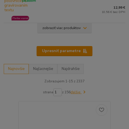
Skladom
12,99 €
10,56 € bez DPH
Platba vopred
zobraziť viac produktov
Upresniť parametre
Najnovšie
Najlacnejšie
Najdrahšie
Zobrazujem 1-15 z 2337
strana
z 156
ďalšie