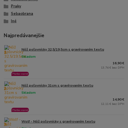
Praky
Sebaobrana
Iné
Najpredávanejšie
Nôž poľovnícky 32,5/19,5cm s gravírovaním textu
1.
Skladom
16,90 €
13,74 € bez DPH
Platba vopred
Nôž poľovnícky 31cm s gravírovaním textu
2.
Skladom
14,90 €
12,11 € bez DPH
Platba vopred
Wolf - Nôž poľovnícky s gravírovaním textu
3.