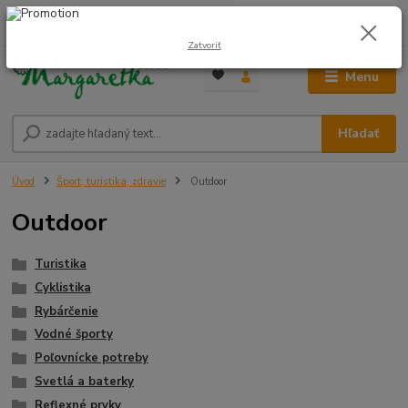
0
ks
0948 236 042
za
0,00 €
12:00-14:00
Zatvoriť
Menu
Hľadať
Úvod
Šport, turistika, zdravie
Outdoor
Outdoor
Turistika
Cyklistika
Rybárčenie
Vodné športy
Poľovnícke potreby
Svetlá a baterky
Reflexné prvky