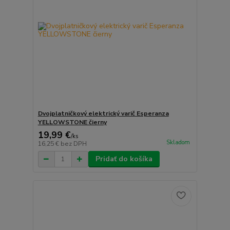
Dvojplatničkový elektrický varič Esperanza
YELLOWSTONE čierny
19,99 €
/
ks
Skladom
16,25 €
bez DPH
Pridať do košíka