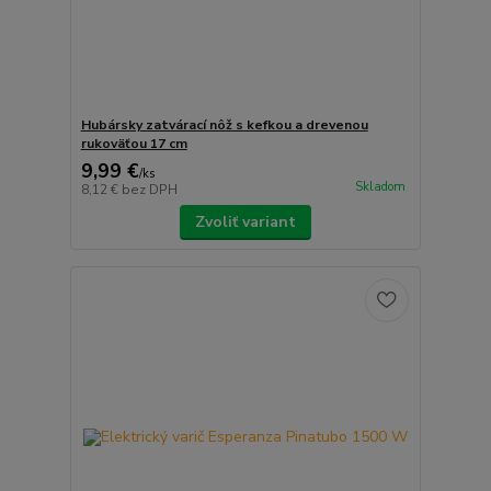
Hubársky zatvárací nôž s kefkou a drevenou
rukoväťou 17 cm
9,99 €
/
ks
Skladom
8,12 €
bez DPH
Zvoliť variant