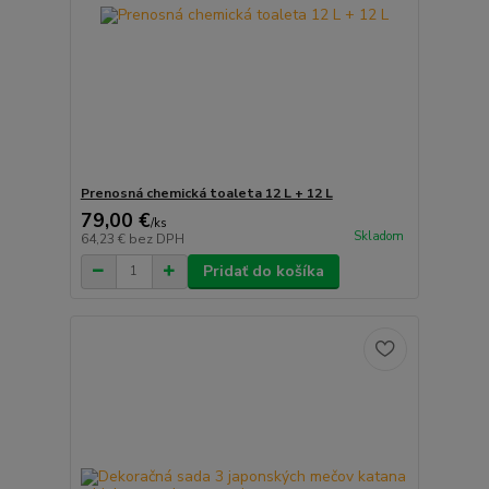
Prenosná chemická toaleta 12 L + 12 L
79,00 €
/
ks
Skladom
64,23 €
bez DPH
Pridať do košíka