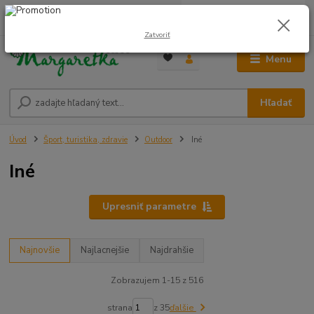
0
ks
0948 236 042
za
0,00 €
12:00-14:00
Zatvoriť
Menu
Hľadať
Úvod
Šport, turistika, zdravie
Outdoor
Iné
Iné
Upresniť parametre
Najnovšie
Najlacnejšie
Najdrahšie
Zobrazujem 1-15 z 516
strana
z 35
ďalšie