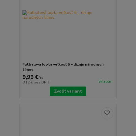
Futbalová lopta veľkosť 5 – dizajn národných
tímov
9,99 €
/
ks
Skladom
8,12 €
bez DPH
Zvoliť variant