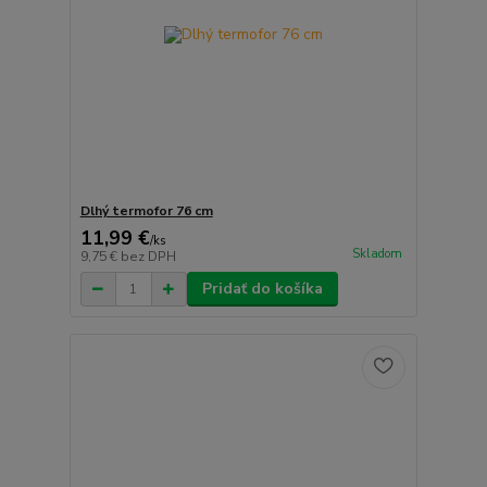
Dlhý termofor 76 cm
11,99 €
/
ks
Skladom
9,75 €
bez DPH
Pridať do košíka