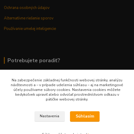
Ochrana osobných údajov
Alternatívne riešenie sporov
Používanie umelej inteligencie
Potrebujete poradiť?
Na zabezpečenie základnej funkčnosti webovej stránky, analýzu
0948 236 042
návštevnosti a – v prípade udelenia súhlasu – aj na marketingové
účely používame súbory cookies. Nastavenia cookies môžete
kedykoľvek upraviť alebo odvolať prostredníctvom odkazu v
info@margaretkashop.sk
pätičke webovej stránky.
Súhlasím
Nastavenia