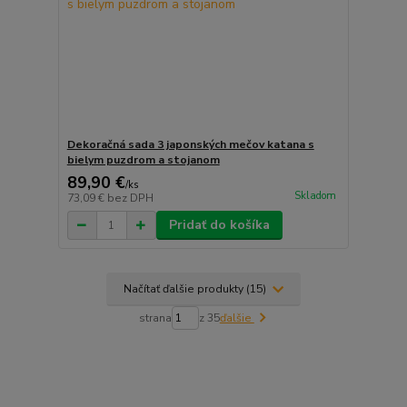
Dekoračná sada 3 japonských mečov katana s
bielym puzdrom a stojanom
89,90 €
/
ks
Skladom
73,09 €
bez DPH
Pridať do košíka
Načítať ďalšie produkty (15)
strana
z 35
ďalšie