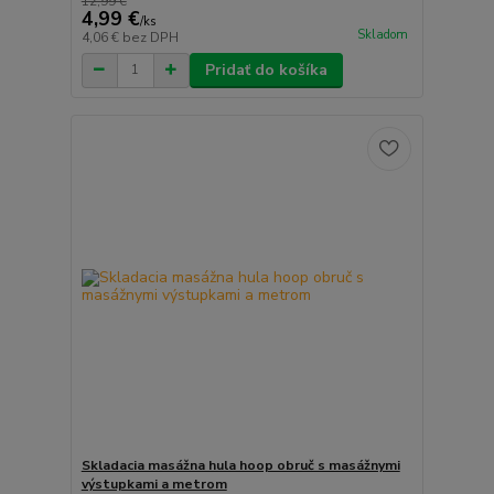
12,99 €
4,99 €
/
ks
Skladom
4,06 €
bez DPH
Pridať do košíka
Skladacia masážna hula hoop obruč s masážnymi
výstupkami a metrom