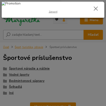
0
ks
0948 236 042
za
0,00 €
12:00-14:00
Zatvoriť
Menu
Hľadať
Úvod
Šport, turistika, zdravie
Športové príslušenstvo
Športové príslušenstvo
Športové náradie a náčinie
Vodné športy
Bedmintonové súpravy
Švihadlá
Iné