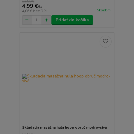
12,99 €
4,99 €
/
ks
Skladom
4,06 €
bez DPH
Pridať do košíka
Skladacia masážna hula hoop obruč modro-sivá