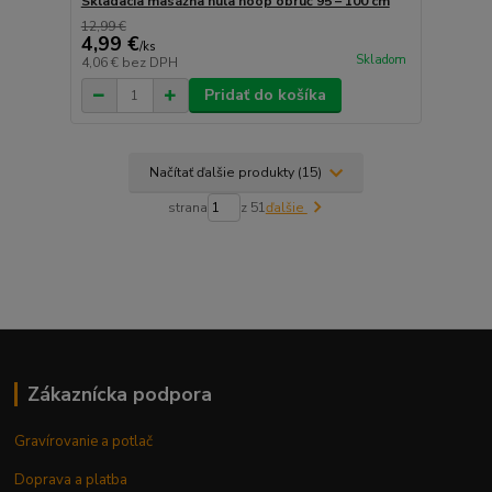
Skladacia masážna hula hoop obruč 95 – 100 cm
12,99 €
4,99 €
/
ks
Skladom
4,06 €
bez DPH
Pridať do košíka
Načítať ďalšie produkty (15)
strana
z 51
ďalšie
Zákaznícka podpora
Gravírovanie a potlač
Doprava a platba