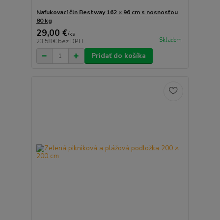
Nafukovací čln Bestway 162 × 96 cm s nosnosťou
80 kg
29,00 €
/
ks
Skladom
23,58 €
bez DPH
Pridať do košíka