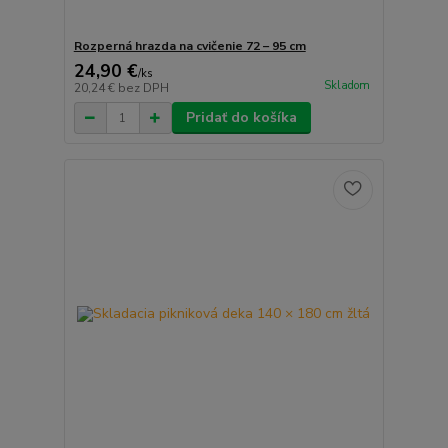
Rozperná hrazda na cvičenie 72 – 95 cm
24,90 €
/
ks
Skladom
20,24 €
bez DPH
Pridať do košíka