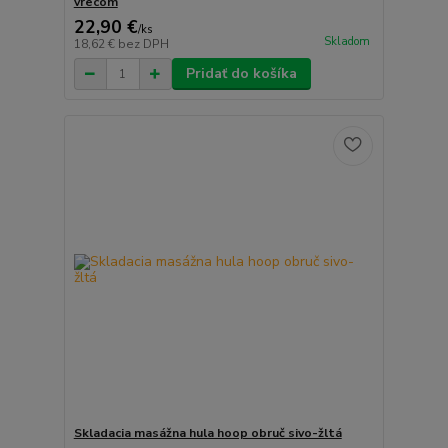
vrecom
22,90 €
/
ks
Skladom
18,62 €
bez DPH
Pridať do košíka
Skladacia masážna hula hoop obruč sivo-žltá