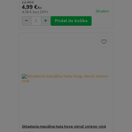
12,99 €
4,99 €
/
ks
Skladom
4,06 €
bez DPH
Pridať do košíka
Skladacia masážna hula hoop obruč zeleno-sivá