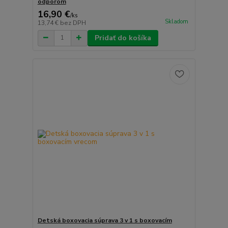
odporom
16,90 €
/
ks
Skladom
13,74 €
bez DPH
Pridať do košíka
Detská boxovacia súprava 3 v 1 s boxovacím