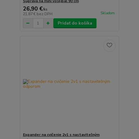
Súprava na mini volejbal 90 cm
26,90 €
/
ks
Skladom
21,87 €
bez DPH
Pridať do košíka
Expander na cvičenie 2v1 s nastaviteľným