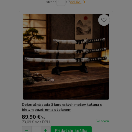
strana
z 2
ďalšie
Dekoračná sada 3 japonských mečov katana s
bielym puzdrom a stojanom
89,90 €
/
ks
Skladom
73,09 €
bez DPH
Pridať do košíka