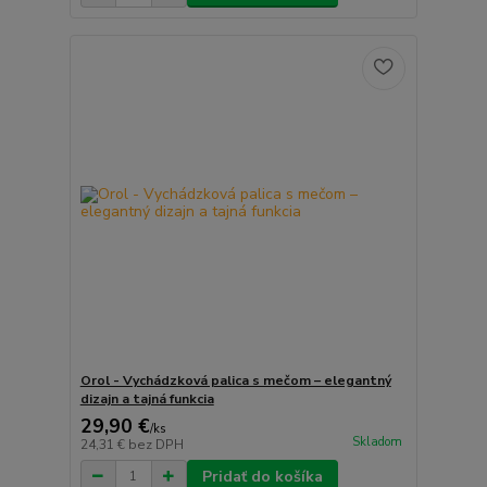
Orol - Vychádzková palica s mečom – elegantný
dizajn a tajná funkcia
29,90 €
/
ks
Skladom
24,31 €
bez DPH
Pridať do košíka