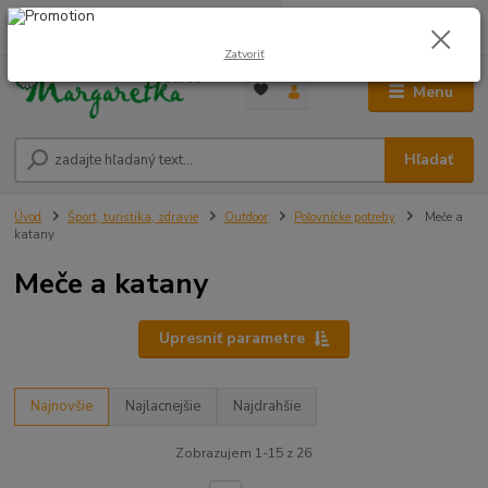
0
ks
0948 236 042
za
0,00 €
12:00-14:00
Zatvoriť
Menu
Hľadať
Úvod
Šport, turistika, zdravie
Outdoor
Poľovnícke potreby
Meče a
katany
Meče a katany
Upresniť parametre
Najnovšie
Najlacnejšie
Najdrahšie
Zobrazujem 1-15 z 26