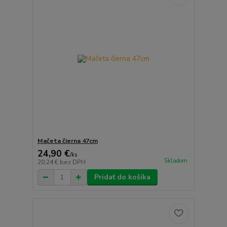
Mačeta čierna 47cm
24,90 €
/
ks
Skladom
20,24 €
bez DPH
Pridať do košíka