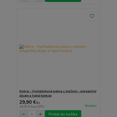
Kobra - Vychádzková palica s mečom – elegantný
dizajn a tajná funkcia
29,90 €
/
ks
Skladom
24,31 €
bez DPH
Pridať do košíka