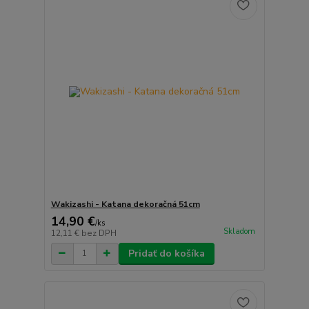
Wakizashi - Katana dekoračná 51cm
14,90 €
/
ks
Skladom
12,11 €
bez DPH
Pridať do košíka