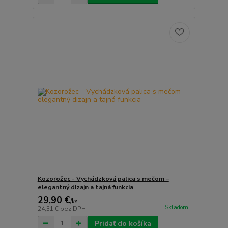
Kozorožec - Vychádzková palica s mečom –
elegantný dizajn a tajná funkcia
29,90 €
/
ks
Skladom
24,31 €
bez DPH
Pridať do košíka