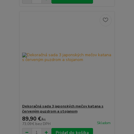
Dekoračná sada 3 japonských mečov katana s
červeným puzdrom a stojanom
89,90 €
/
ks
Skladom
73,09 €
bez DPH
Pridať do košíka