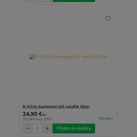
B-SQUL Kuchynský nôž sekáčik 30cm
24,90 €
/
ks
Skladom
20,24 €
bez DPH
Pridať do košíka