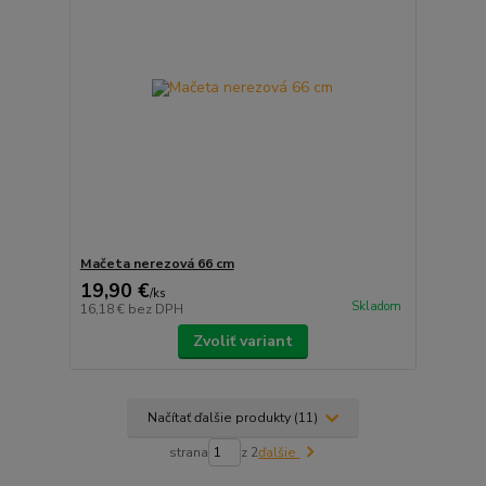
Mačeta nerezová 66 cm
19,90 €
/
ks
Skladom
16,18 €
bez DPH
Zvoliť variant
Načítať ďalšie produkty (11)
strana
z 2
ďalšie