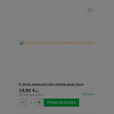
B-SQUL Kuchynský nôž sekáčik Japan 32cm
19,90 €
/
ks
Skladom
16,18 €
bez DPH
Pridať do košíka