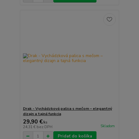
Drak - Vychádzková palica s mečom – elegantný
dizajn a tajná funkcia
29,90 €
/
ks
Skladom
24,31 €
bez DPH
Pridať do košíka