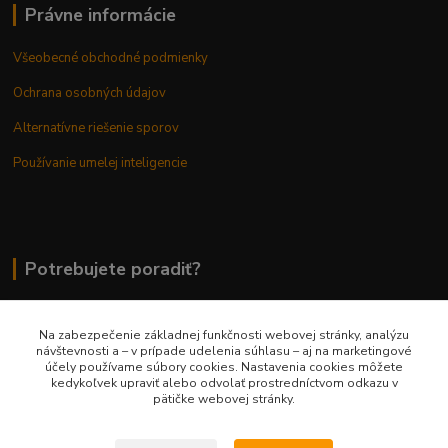
Právne informácie
Všeobecné obchodné podmienky
Ochrana osobných údajov
Alternatívne riešenie sporov
Používanie umelej inteligencie
Potrebujete poradiť?
Na zabezpečenie základnej funkčnosti webovej stránky, analýzu
0948 236 042
návštevnosti a – v prípade udelenia súhlasu – aj na marketingové
účely používame súbory cookies. Nastavenia cookies môžete
kedykoľvek upraviť alebo odvolať prostredníctvom odkazu v
info@margaretkashop.sk
pätičke webovej stránky.