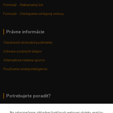
Formulár - Reklamačný list
Formulár - Odstúpenie od kúpnej zmluvy
Právne informácie
Všeobecné obchodné podmienky
Ochrana osobných údajov
Alternatívne riešenie sporov
Používanie umelej inteligencie
Potrebujete poradiť?
Na zabezpečenie základnej funkčnosti webovej stránky, analýzu