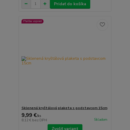
Pridať do košíka
Platba vopred
Sklenená kryštálová plaketa s podstavcom 15cm
9,99 €
/
ks
Skladom
8,12 €
bez DPH
Zvoliť variant