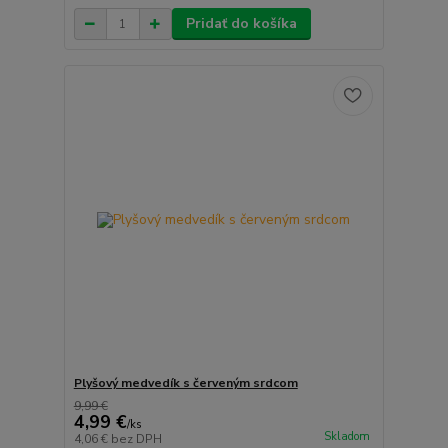
Pridať do košíka
Plyšový medvedík s červeným srdcom
9,99 €
4,99 €
/
ks
Skladom
4,06 €
bez DPH