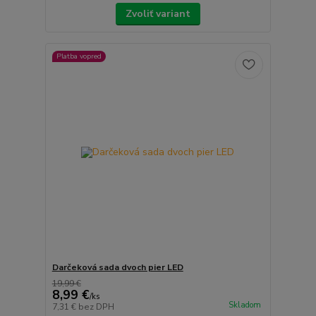
Zvoliť variant
Platba vopred
Darčeková sada dvoch pier LED
19,99 €
8,99 €
/
ks
Skladom
7,31 €
bez DPH