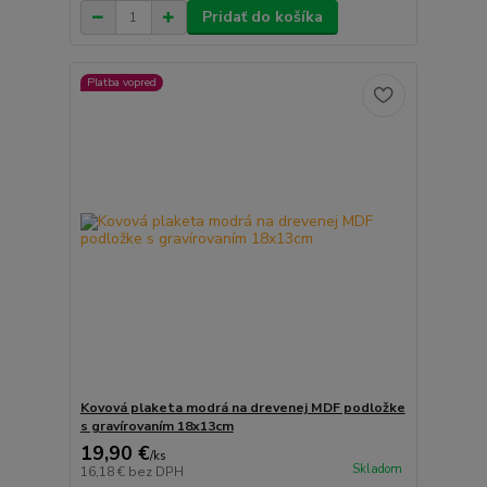
Pridať do košíka
Platba vopred
Kovová plaketa modrá na drevenej MDF podložke
s gravírovaním 18x13cm
19,90 €
/
ks
Skladom
16,18 €
bez DPH