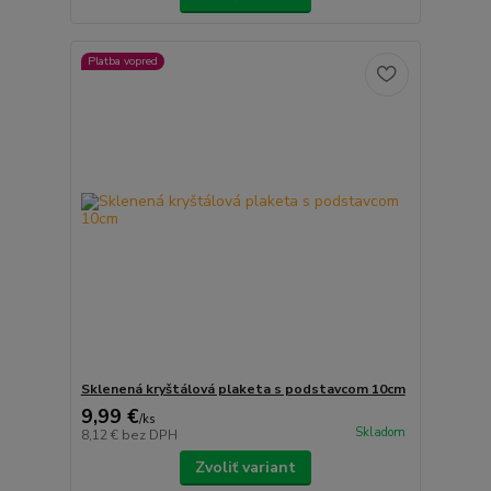
Platba vopred
Sklenená kryštálová plaketa s podstavcom 10cm
9,99 €
/
ks
Skladom
8,12 €
bez DPH
Zvoliť variant