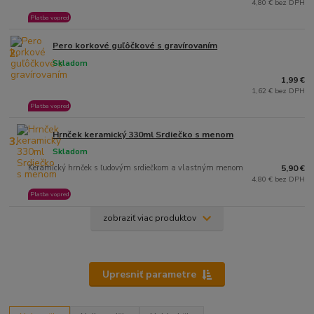
4,80 € bez DPH
Platba vopred
Pero korkové guľôčkové s gravírovaním
2.
Skladom
1,99 €
1,62 € bez DPH
Platba vopred
Hrnček keramický 330ml Srdiečko s menom
3.
Skladom
Keramický hrnček s ľudovým srdiečkom a vlastným menom
5,90 €
4,80 € bez DPH
Platba vopred
zobraziť viac produktov
Upresniť parametre