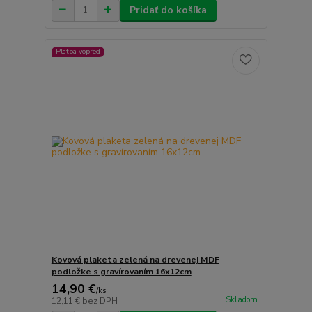
Pridať do košíka
Platba vopred
Kovová plaketa zelená na drevenej MDF
podložke s gravírovaním 16x12cm
14,90 €
/
ks
Skladom
12,11 €
bez DPH