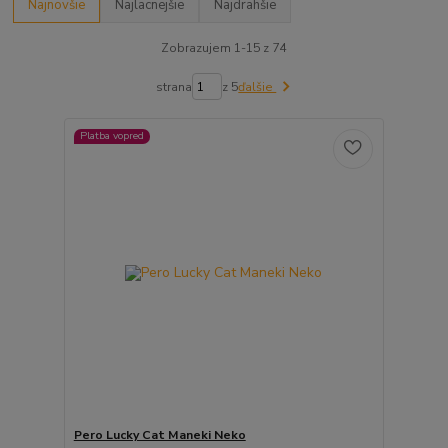
Najnovšie
Najlacnejšie
Najdrahšie
Zobrazujem 1-15 z 74
strana
z 5
ďalšie
Platba vopred
Pero Lucky Cat Maneki Neko