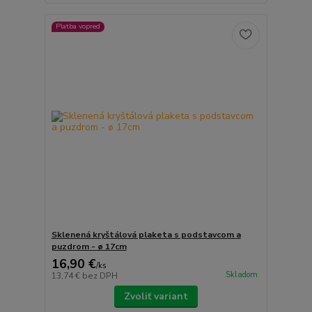
Platba vopred
Sklenená kryštálová plaketa s podstavcom a
puzdrom - ø 17cm
16,90 €
/
ks
Skladom
13,74 €
bez DPH
Zvoliť variant