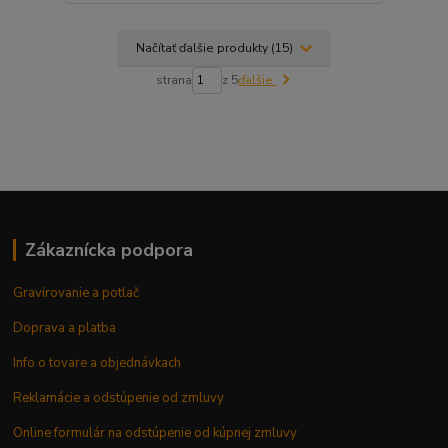
Načítať ďalšie produkty (15)
strana
z 5
ďalšie
Zákaznícka podpora
Gravírovanie a potlač
Doprava a platba
Info o tovare a objednávkach
Reklamácie a odstúpenie od zmluvy
Online formulár na odstúpenie od kúpnej zmluvy