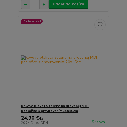
Pridať do košíka
Platba vopred
Kovová plaketa zelená na drevenej MDF
podložke s gravírovaním 20x15cm
24,90 €
/
ks
Skladom
20,24 €
bez DPH