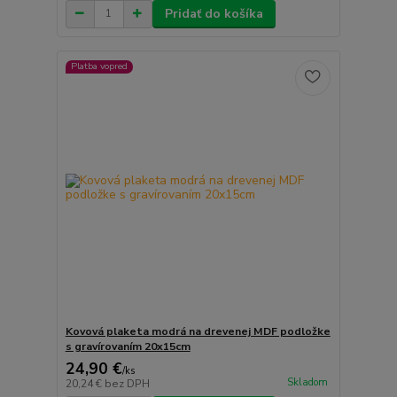
Pridať do košíka
Platba vopred
Kovová plaketa modrá na drevenej MDF podložke
s gravírovaním 20x15cm
24,90 €
/
ks
Skladom
20,24 €
bez DPH