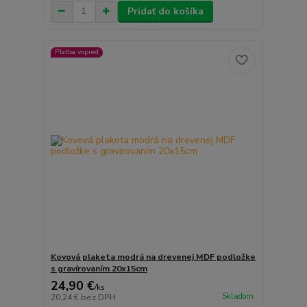
Pridať do košíka
Platba vopred
Kovová plaketa modrá na drevenej MDF podložke
s gravírovaním 20x15cm
24,90 €
/
ks
Skladom
20,24 €
bez DPH