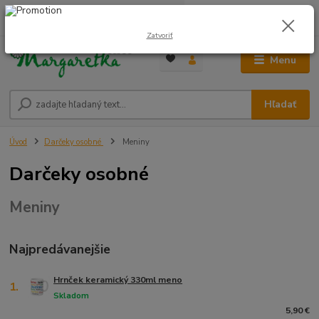
0
ks
0948 236 042
za
0,00 €
12:00-14:00
Zatvoriť
Menu
Hľadať
Úvod
Darčeky osobné
Meniny
Darčeky osobné
Meniny
Najpredávanejšie
Hrnček keramický 330ml meno
1.
Skladom
5,90 €