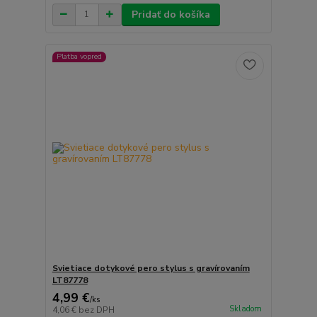
Pridať do košíka
Platba vopred
Svietiace dotykové pero stylus s gravírovaním
LT87778
4,99 €
/
ks
Skladom
4,06 €
bez DPH