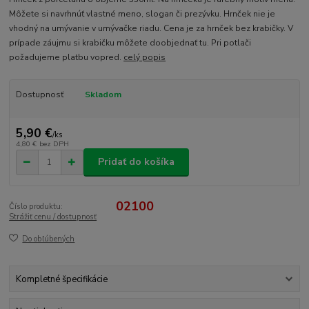
Môžete si navrhnúť vlastné meno, slogan či prezývku. Hrnček nie je
vhodný na umývanie v umývačke riadu. Cena je za hrnček bez krabičky. V
prípade záujmu si krabičku môžete doobjednať tu. Pri potlači
požadujeme platbu vopred.
celý popis
Dostupnosť
Skladom
5,90 €
/
ks
4,80 €
bez DPH
Pridať do košíka
02100
Číslo produktu:
Strážiť cenu / dostupnosť
Do obľúbených
Kompletné špecifikácie