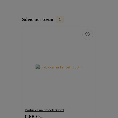
Súvisiaci tovar
1
Krabička na hrnček 330ml
0,68 €
/
ks