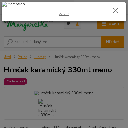
0
ks
0948 236 042
za
0,00 €
12:00-14:00
Zatvoriť
Menu
Hľadať
Úvod
Potlač
Hrnčeky
Hrnček keramický 330ml meno
Hrnček keramický 330ml meno
Platba vopred
Hrnček z porcelánu o objeme 330ml. Na hrnčeku je farebný motív mena.