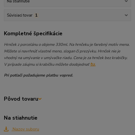
Na stiahnutie
Súvisiaci tovar
1
Kompletné špecifikácie
Hrnček z porcelánu o objeme 330ml. Na hrnčeku je farebný motív mena.
Môžete si navrhnúť vlastné meno, slogan či prezývku. Hrnček nie je
vhodný na umývanie v umývačke riadu. Cena je za hrnček bez krabičky.
tu
V prípade záujmu si krabičku môžete doobjednať
.
Pri potlači požadujeme platbu vopred.
Pôvod tovaru
Na stiahnutie
Nazov suboru