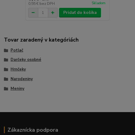
Skladom
0,55 €
bez DPH
Pridať do košíka
Tovar zaradený v kategóriách
Potlač
Darčeky osobné
Hrnčeky
Narodeniny
Meniny
Zákaznícka podpora