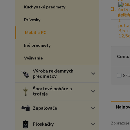
Kuchynské predmety
3.
Prívesky
Mobil a PC
Iné predmety
Cena:
Vyšívanie
Výroba reklamných
Skl
predmetov
Športové poháre a
trofeje
Najnov
Zapaľovače
Zobrazuje
Ploskačky