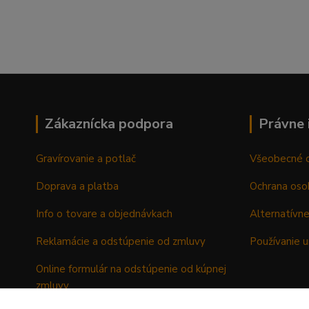
Zákaznícka podpora
Právne 
Gravírovanie a potlač
Všeobecné 
Doprava a platba
Ochrana oso
Info o tovare a objednávkach
Alternatívne
Reklamácie a odstúpenie od zmluvy
Používanie u
Online formulár na odstúpenie od kúpnej
zmluvy