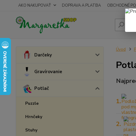
AKO NAKUPOVAŤ
DOPRAVA A PLATBA
OBCHODNÉ PO
Úvod
P
Darčeky
Potl
Gravírovanie
Najpre
Potlač
1.
Puzzle
Hrnčeky
2.
Stuhy