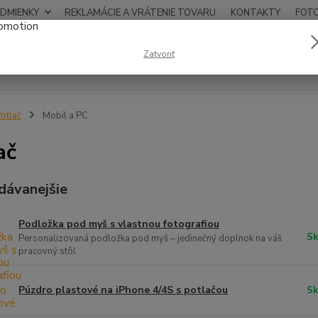
DMIENKY
REKLAMÁCIE A VRÁTENIE TOVARU
KONTAKTY
FOT
0948
Zatvoriť
Hľadať
12:00
otlač
Mobil a PC
ač
dávanejšie
Podložka pod myš s vlastnou fotografiou
Sk
Personalizovaná podložka pod myš – jedinečný doplnok na váš
pracovný stôl
Púzdro plastové na iPhone 4/4S s potlačou
Sk