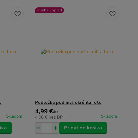
Platba vopred
o
Podložka pod myš okrúhla foto
4,99 €
/
ks
Skladom
Skladom
4,06 €
bez DPH
íka
Pridať do košíka