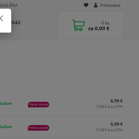
OGALÉRIA
Prihlásenie
 236 042
0
ks
za
0,00 €
-14:00
6,99 €
ladom
Platba vopred
5,68 € bez DPH
6,99 €
ladom
Platba vopred
5,68 € bez DPH