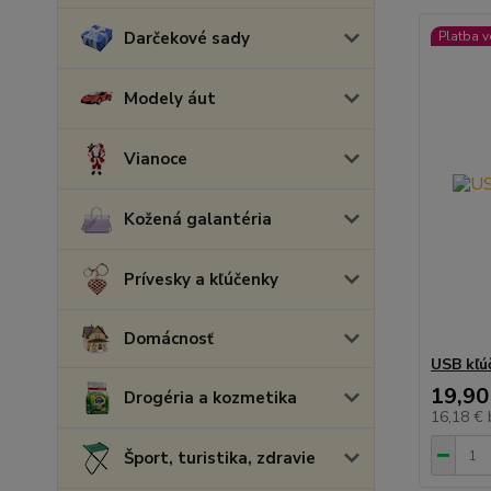
Darčekové sady
Platba 
Modely áut
Vianoce
Kožená galantéria
Prívesky a kľúčenky
Domácnosť
USB kľú
19,90
Drogéria a kozmetika
16,18 €
Šport, turistika, zdravie