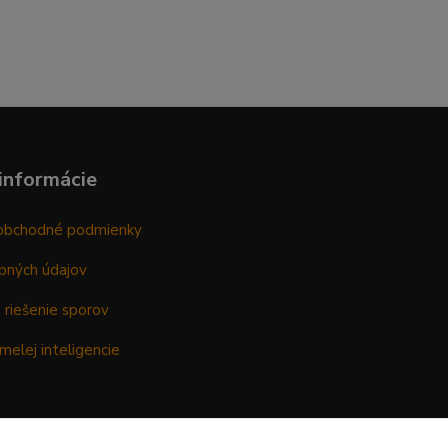
informácie
obchodné podmienky
bných údajov
 riešenie sporov
melej inteligencie