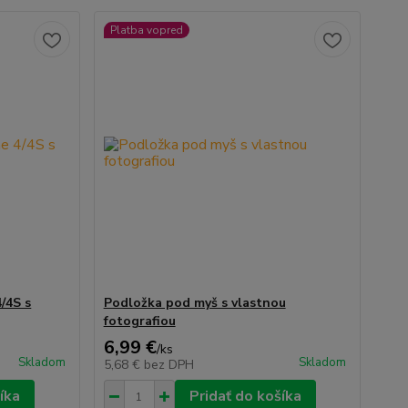
Platba vopred
/4S s
Podložka pod myš s vlastnou
fotografiou
6,99 €
/
ks
Skladom
Skladom
5,68 €
bez DPH
íka
Pridať do košíka