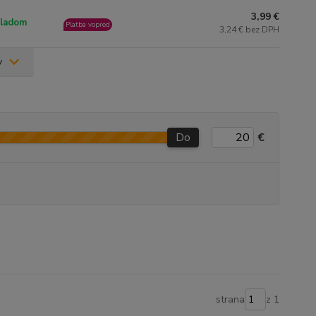
3,99 €
ladom
Platba vopred
3,24 € bez DPH
v
Do
€
strana
z 1