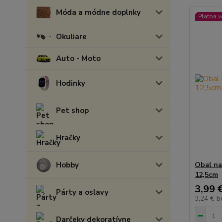
Móda a módne doplnky
Platba 
Okuliare
Auto - Moto
Hodinky
Pet shop
Hračky
Hobby
Obal na
12,5cm
3,99 
Párty a oslavy
3,24 €
b
Darčeky dekoratívne