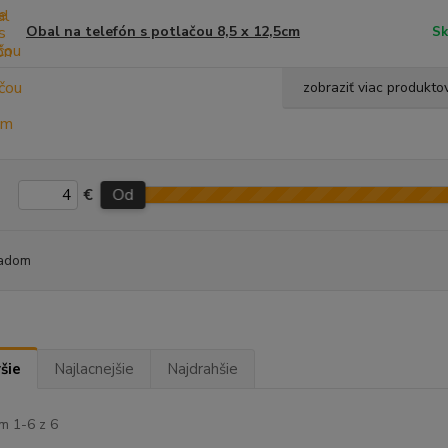
Obal na telefón s potlačou 8,5 x 12,5cm
Sk
zobraziť viac produkto
€
Od
adom
šie
Najlacnejšie
Najdrahšie
m 1-6 z 6