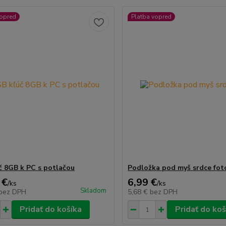
vopred
Platba vopred
č 8GB k PC s potlačou
Podložka pod myš srdce fot
 €
6,99 €
/
ks
/
ks
Skladom
bez DPH
5,68 €
bez DPH
Pridať do košíka
Pridať do koš