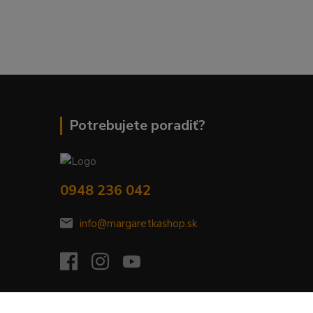
Potrebujete poradiť?
0948 236 042
info@margaretkashop.sk