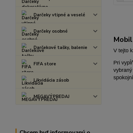
Darčeky vtipné a veselé
Darčeky osobné
Mobil
Darčekové tašky, balenie
V tejto 
Pri vypĺ
FIFA store
vybraný 
spokojní
Likvidácia zásob
MEGAVÝPREDAJ
Chcem byť informovaný o