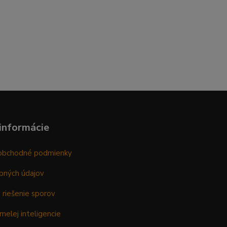
informácie
obchodné podmienky
bných údajov
 riešenie sporov
melej inteligencie