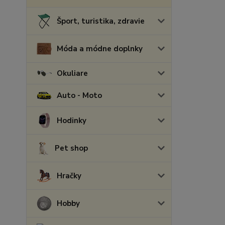
Šport, turistika, zdravie
Móda a módne doplnky
Okuliare
Auto - Moto
Hodinky
Pet shop
Hračky
Hobby