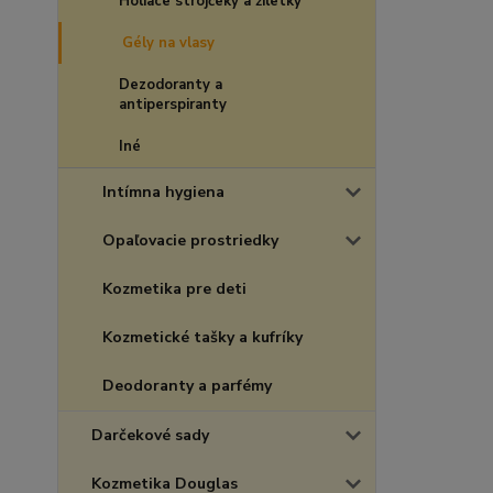
Holiace strojčeky a žiletky
Gély na vlasy
Dezodoranty a
antiperspiranty
Iné
Intímna hygiena
Opaľovacie prostriedky
Kozmetika pre deti
Kozmetické tašky a kufríky
Deodoranty a parfémy
Darčekové sady
Kozmetika Douglas