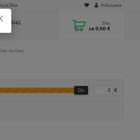
OGALÉRIA
Prihlásenie
 236 042
0
ks
za
0,00 €
-14:00
ély na vlasy
Do
€