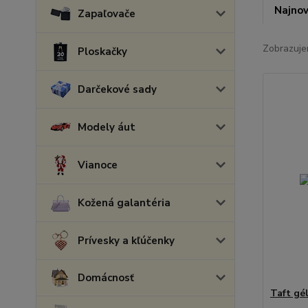
Najnov
Zapaľovače
Zobrazuje
Ploskačky
Darčekové sady
Modely áut
Vianoce
Kožená galantéria
Prívesky a kľúčenky
Domácnosť
Taft gél