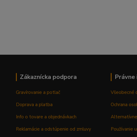
Zákaznícka podpora
Právne 
Gravírovanie a potlač
Všeobecné 
Doprava a platba
Ochrana oso
Info o tovare a objednávkach
Alternatívne
Reklamácie a odstúpenie od zmluvy
Používanie u