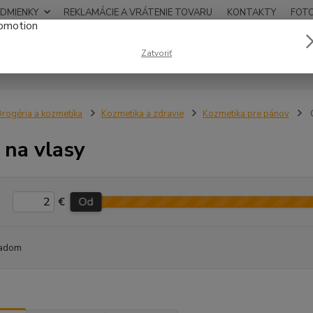
DMIENKY
REKLAMÁCIE A VRÁTENIE TOVARU
KONTAKTY
FOT
0948
Zatvoriť
Hľadať
12:00
rogéria a kozmetika
Kozmetika a zdravie
Kozmetika pre pánov
G
 na vlasy
€
Od
adom