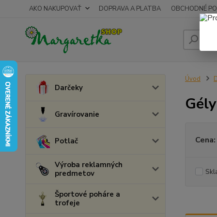
AKO NAKUPOVAŤ
DOPRAVA A PLATBA
OBCHODNÉ PO
Úvod
D
Darčeky
Gély
Gravírovanie
Cena:
Potlač
Výroba reklamných
Skl
predmetov
Športové poháre a
trofeje