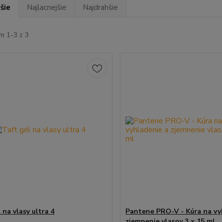
šie
Najlacnejšie
Najdrahšie
m 1-3 z 3
 na vlasy ultra 4
Pantene PRO-V - Kúra na vy
zjemnenie vlasov 3 x 15 ml