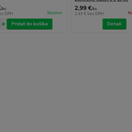
€
2,99 €
/
ks
/
ks
Skladom
Ni
ez DPH
2,43 €
bez DPH
Pridať do košíka
Detail