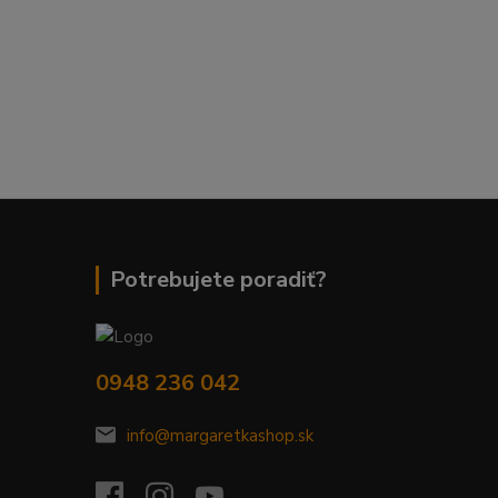
Potrebujete poradiť?
0948 236 042
info@margaretkashop.sk