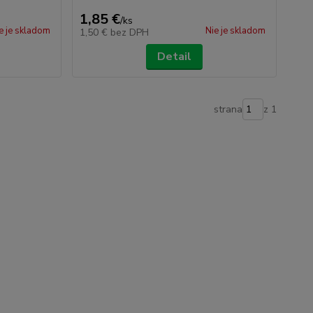
1,85 €
/
ks
e je skladom
Nie je skladom
1,50 €
bez DPH
Detail
strana
z 1