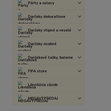
Párty a oslavy
Darčeky dekoratívne
Darčeky vtipné a veselé
Darčeky osobné
Darčekové tašky, balenie
FIFA store
Likvidácia zásob
MEGAVÝPREDAJ