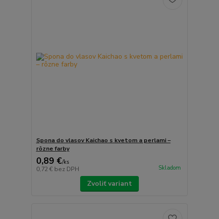
Spona do vlasov Kaichao s kvetom a perlami –
rôzne farby
0,89 €
/
ks
Skladom
0,72 €
bez DPH
Zvoliť variant