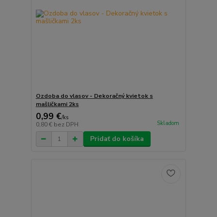
Ozdoba do vlasov - Dekoračný kvietok s
mašličkami 2ks
0,99 €
/
ks
Skladom
0,80 €
bez DPH
Pridať do košíka