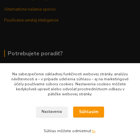
Alternatívne riešenie sporov
Používanie umelej inteligencie
Potrebujete poradiť?
Na zabezpečenie základnej funkčnosti webovej stránky, analýzu
0948 236 042
návštevnosti a – v prípade udelenia súhlasu – aj na marketingové
účely používame súbory cookies. Nastavenia cookies môžete
kedykoľvek upraviť alebo odvolať prostredníctvom odkazu v
info@margaretkashop.sk
pätičke webovej stránky.
Súhlasím
Nastavenia
Súhlas môžete odmietnuť
tu
.
Vytvorené na
Eshop-rychlo.sk