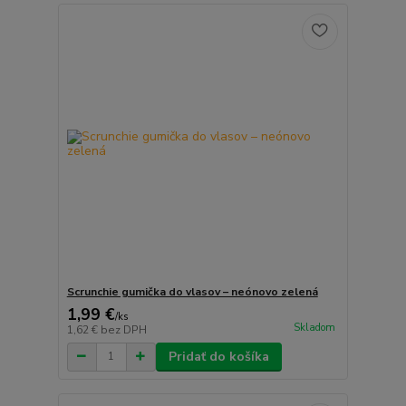
Scrunchie gumička do vlasov – neónovo zelená
1,99 €
/
ks
Skladom
1,62 €
bez DPH
Pridať do košíka