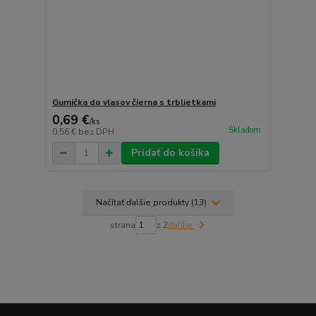
Gumička do vlasov čierna s trblietkami
0,69 €
/
ks
Skladom
0,56 €
bez DPH
Pridať do košíka
Načítať ďalšie produkty (13)
strana
z 2
ďalšie