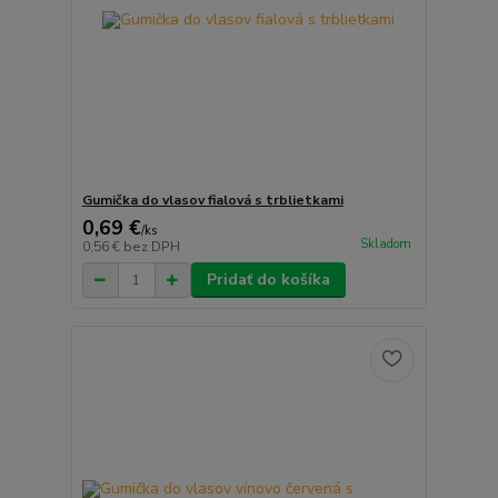
Gumička do vlasov fialová s trblietkami
0,69 €
/
ks
Skladom
0,56 €
bez DPH
Pridať do košíka