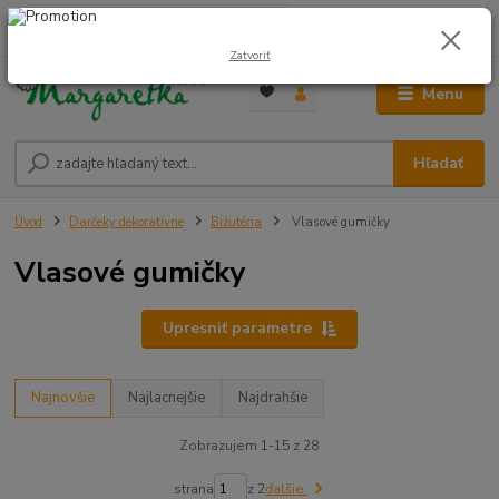
0
ks
0948 236 042
za
0,00 €
12:00-14:00
Zatvoriť
Menu
Hľadať
Úvod
Darčeky dekoratívne
Bižutéria
Vlasové gumičky
Vlasové gumičky
Upresniť parametre
Najnovšie
Najlacnejšie
Najdrahšie
Zobrazujem 1-15 z 28
strana
z 2
ďalšie