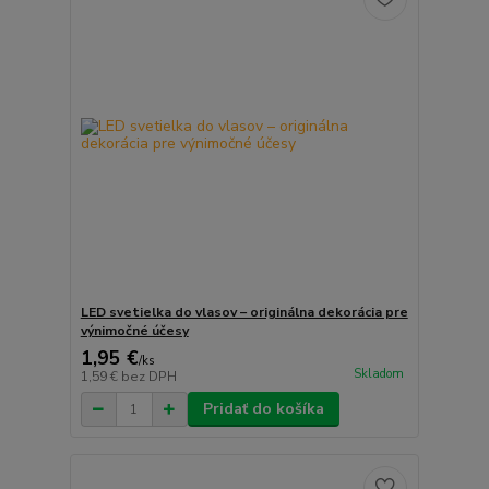
LED svetielka do vlasov – originálna dekorácia pre
výnimočné účesy
1,95 €
/
ks
Skladom
1,59 €
bez DPH
Pridať do košíka