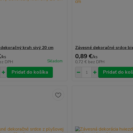
 dekoračný kruh sivý 20 cm
Závesné dekoračné srdce bi
€
0,89 €
/
ks
/
ks
Skladom
ez DPH
0,72 €
bez DPH
Pridať do košíka
Pridať do koš