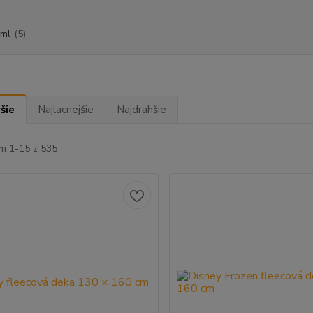
ml
(5)
šie
Najlacnejšie
Najdrahšie
m 1-15 z 535