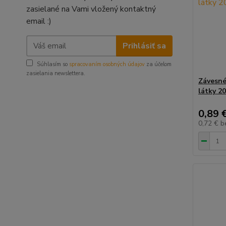
zasielané na Vami vložený kontaktný
email :)
Prihlásiť sa
Súhlasím so
spracovaním osobných údajov
za účelom
zasielania newslettera.
Závesné
látky 2
0,89 
0,72 €
b