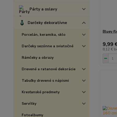
Párty a oslavy
Darčeky dekoratívne
Bluey f
Porcelán, keramika, sklo
9,99 
Darčeky sezónne a sviatočné
8,12 €
b
Rámčeky a obrazy
Drevené a ratanové dekorácie
Tabuľky drevené s nápismi
Kresťanské predmety
Servítky
Fotoalbumy