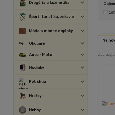
Drogéria a kozmetika
Objem
180
Šport, turistika, zdravie
Móda a módne doplnky
Najnov
Okuliare
Auto - Moto
Zobrazuje
Hodinky
Pet shop
Hračky
Hobby