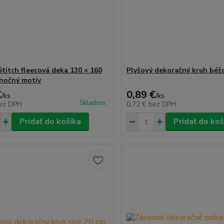
Stitch fleecová deka 130 × 160
Plyšový dekoračný kruh béž
anočný motív
€
0,89 €
/
ks
/
ks
Skladom
ez DPH
0,72 €
bez DPH
Pridať do košíka
Pridať do koš