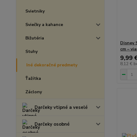
Svietniky
Sviečky a kahance
Bižutéria
Disney 
cm – vi
Stuhy
9,99 
8,12 €
b
Iné dekoračné predmety
Ťažítka
Záclony
Darčeky vtipné a veselé
Darčeky osobné