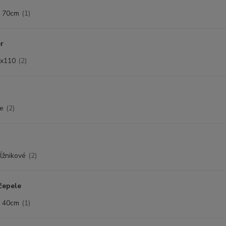
 70cm
(1)
r
x110
(2)
le
(2)
ĺžnikové
(2)
čepele
 40cm
(1)