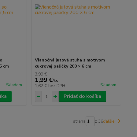
so
Vianočná jutová stuha s motívom
,5 cm
cukrovej paličky 200 × 6 cm
3,99 €
1,99 €
/
ks
Skladom
Skladom
1,62 €
bez DPH
íka
Pridať do košíka
strana
z 36
ďalšie