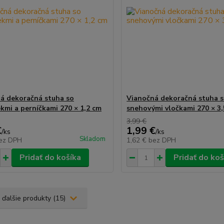
á dekoračná stuha so
Vianočná dekoračná stuha 
kmi a perníčkami 270 × 1,2 cm
snehovými vločkami 270 × 3
3,99 €
€
1,99 €
/
ks
/
ks
Skladom
ez DPH
1,62 €
bez DPH
Pridať do košíka
Pridať do koš
 ďalšie produkty (15)