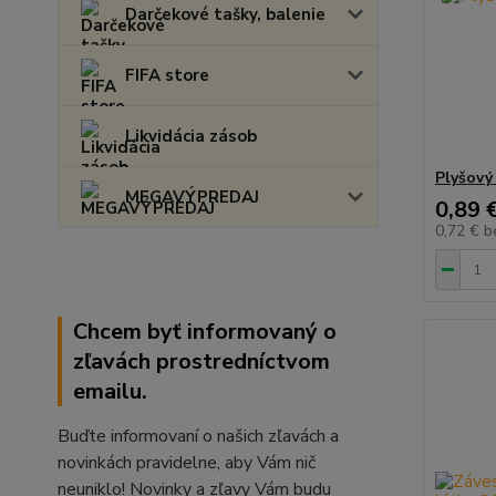
Darčekové tašky, balenie
FIFA store
Likvidácia zásob
Plyšový
MEGAVÝPREDAJ
0,89 
0,72 €
b
Chcem byť informovaný o
zľavách prostredníctvom
emailu.
Buďte informovaní o našich zľavách a
novinkách pravidelne, aby Vám nič
neuniklo! Novinky a zľavy Vám budu