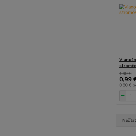
Vianočn
stromče
1,99 €
0,99 
0,80 €
b
Načítať