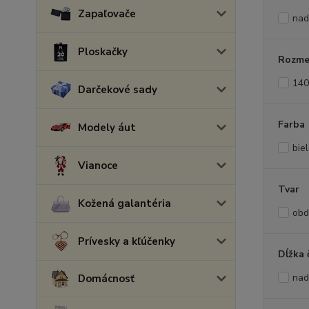
Zapaľovače
nad
Ploskačky
Rozme
140
Darčekové sady
Farba
Modely áut
bie
Vianoce
Tvar
Kožená galantéria
obd
Prívesky a kľúčenky
Dĺžka 
nad
Domácnosť