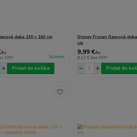
leecová deka 130 × 160 cm
Disney Frozen fleecová deka
cm
€
9,99 €
/
ks
/
ks
Skladom
ez DPH
8,12 €
bez DPH
Pridať do košíka
Pridať do koš