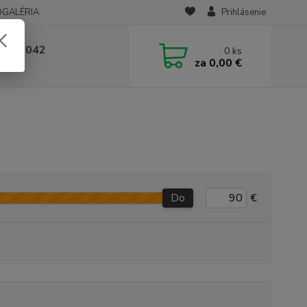
OGALÉRIA
Prihlásenie
 236 042
0
ks
za
0,00 €
-14:00
Do
€