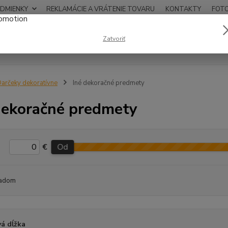
DMIENKY
REKLAMÁCIE A VRÁTENIE TOVARU
KONTAKTY
FOT
0948
Zatvoriť
Hľadať
12:00
arčeky dekoratívne
Iné dekoračné predmety
dekoračné predmety
€
Od
adom
á dĺžka