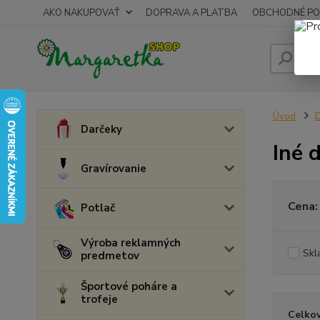
AKO NAKUPOVAŤ
DOPRAVA A PLATBA
OBCHODNÉ PO
Úvod
D
Darčeky
Iné 
Gravírovanie
Cena:
Potlač
Výroba reklamných
Skl
predmetov
Športové poháre a
trofeje
Celkov