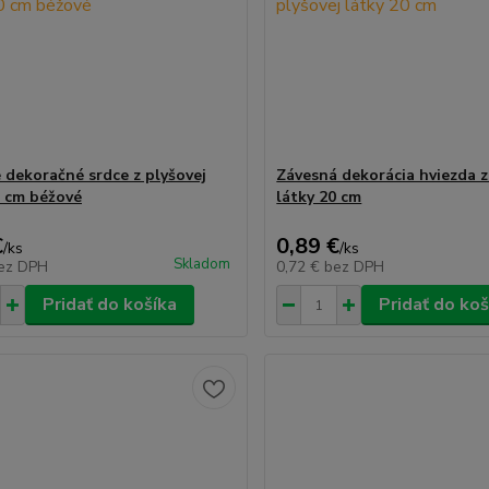
 dekoračné srdce z plyšovej
Závesná dekorácia hviezda z
0 cm béžové
látky 20 cm
€
0,89 €
/
ks
/
ks
Skladom
ez DPH
0,72 €
bez DPH
Pridať do košíka
Pridať do koš