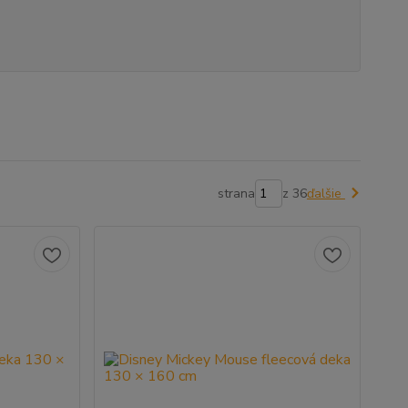
strana
z 36
ďalšie