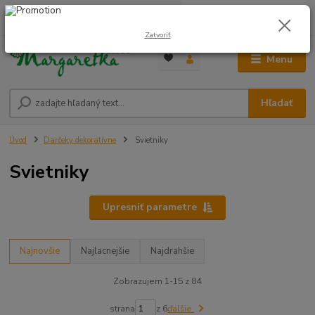
0
ks
0948 236 042
za
0,00 €
12:00-14:00
Zatvoriť
Menu
Hľadať
Úvod
Darčeky dekoratívne
Svietniky
Svietniky
Upresniť parametre
Najnovšie
Najlacnejšie
Najdrahšie
Zobrazujem 1-15 z 84
strana
z 6
ďalšie