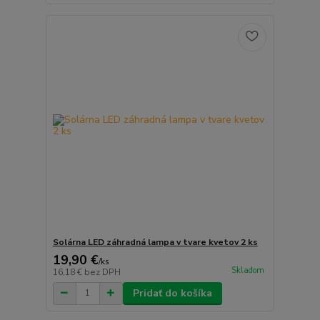
Solárna LED záhradná lampa v tvare kvetov 2 ks
19,90 €
/
ks
Skladom
16,18 €
bez DPH
Pridať do košíka