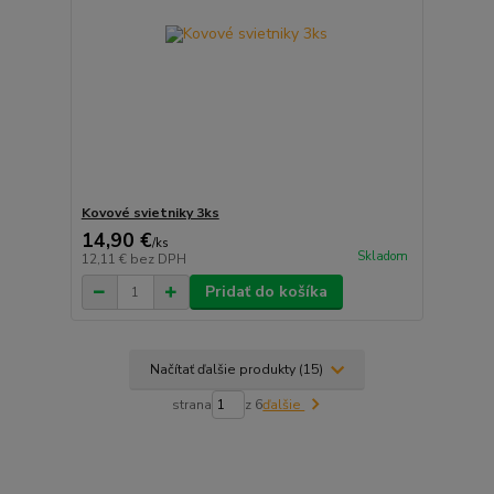
Kovové svietniky 3ks
14,90 €
/
ks
Skladom
12,11 €
bez DPH
Pridať do košíka
Načítať ďalšie produkty (15)
strana
z 6
ďalšie