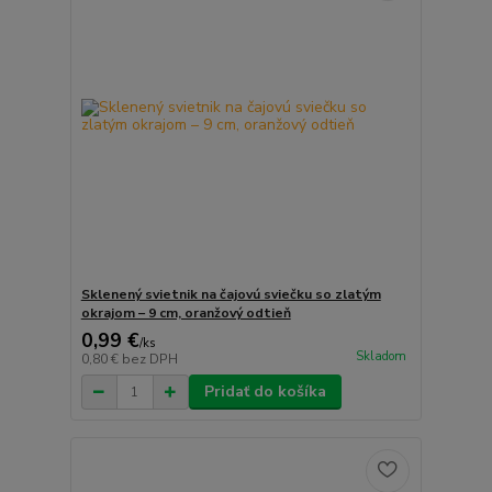
Sklenený svietnik na čajovú sviečku so zlatým
okrajom – 9 cm, oranžový odtieň
0,99 €
/
ks
Skladom
0,80 €
bez DPH
Pridať do košíka