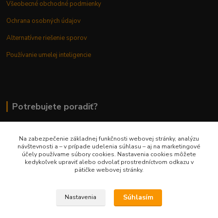
Všeobecné obchodné podmienky
Ochrana osobných údajov
Alternatívne riešenie sporov
Používanie umelej inteligencie
Potrebujete poradiť?
Na zabezpečenie základnej funkčnosti webovej stránky, analýzu
0948 236 042
návštevnosti a – v prípade udelenia súhlasu – aj na marketingové
účely používame súbory cookies. Nastavenia cookies môžete
kedykoľvek upraviť alebo odvolať prostredníctvom odkazu v
info@margaretkashop.sk
pätičke webovej stránky.
Súhlasím
Nastavenia