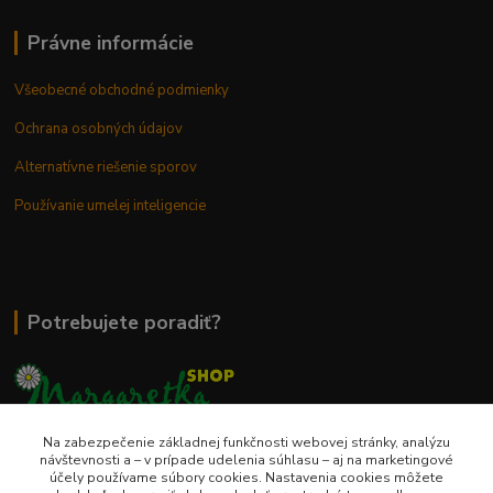
Právne informácie
Všeobecné obchodné podmienky
Ochrana osobných údajov
Alternatívne riešenie sporov
Používanie umelej inteligencie
Potrebujete poradiť?
Na zabezpečenie základnej funkčnosti webovej stránky, analýzu
0948 236 042
návštevnosti a – v prípade udelenia súhlasu – aj na marketingové
účely používame súbory cookies. Nastavenia cookies môžete