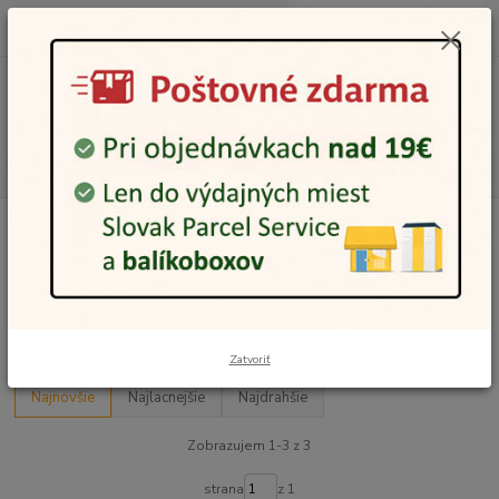
0
ks
0948 236 042
za
0,00 €
12:00-14:00
Menu
Hľadať
Úvod
Darčeky dekoratívne
Fotoalbumy
Fotoalbumy
Upresniť parametre
Zatvoriť
Najnovšie
Najlacnejšie
Najdrahšie
Zobrazujem 1-3 z 3
strana
z 1