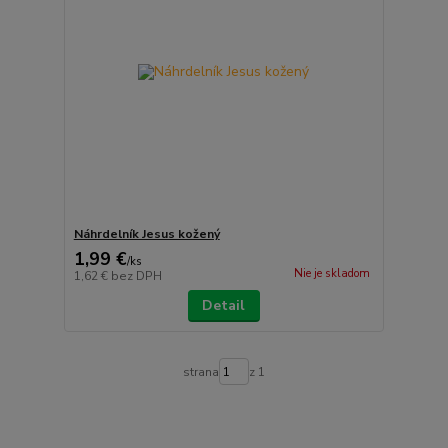
Náhrdelník Jesus kožený
1,99 €
/
ks
Nie je skladom
1,62 €
bez DPH
Detail
strana
z 1