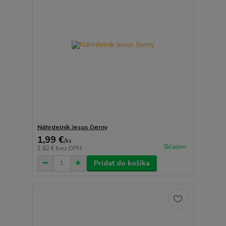
Náhrdelník Jesus čierny
1,99 €
/
ks
Skladom
1,62 €
bez DPH
Pridať do košíka