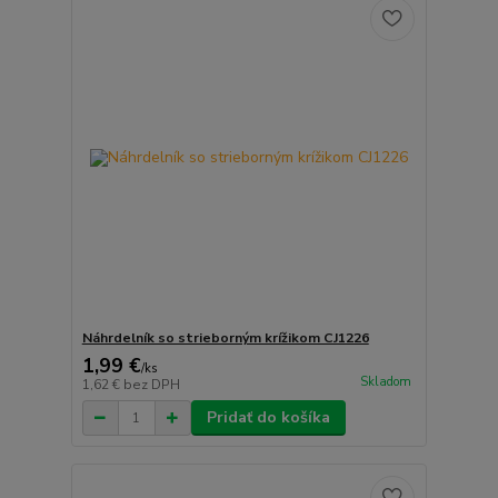
Náhrdelník so strieborným krížikom CJ1226
1,99 €
/
ks
Skladom
1,62 €
bez DPH
Pridať do košíka