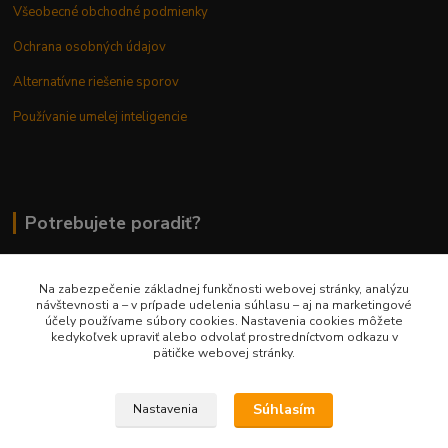
Všeobecné obchodné podmienky
Ochrana osobných údajov
Alternatívne riešenie sporov
Používanie umelej inteligencie
Potrebujete poradiť?
Na zabezpečenie základnej funkčnosti webovej stránky, analýzu
0948 236 042
návštevnosti a – v prípade udelenia súhlasu – aj na marketingové
účely používame súbory cookies. Nastavenia cookies môžete
kedykoľvek upraviť alebo odvolať prostredníctvom odkazu v
info@margaretkashop.sk
pätičke webovej stránky.
Súhlasím
Nastavenia