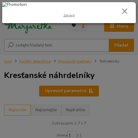
0
ks
0948 236 042
za
0,00 €
12:00-14:00
Zatvoriť
Menu
Hľadať
Úvod
Darčeky dekoratívne
Kresťanské predmety
Náhrdelníky
Kresťanské náhrdelníky
Upresniť parametre
Najnovšie
Najlacnejšie
Najdrahšie
Zobrazujem 1-7 z 7
strana
z 1