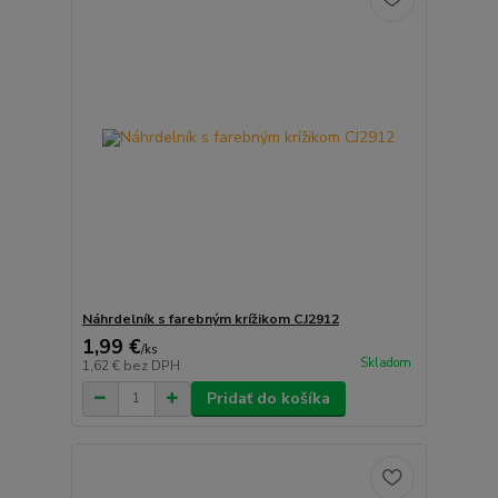
Náhrdelník s farebným krížikom CJ2912
1,99 €
/
ks
Skladom
1,62 €
bez DPH
Pridať do košíka