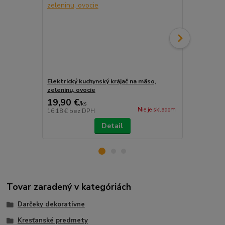
Elektrický kuchynský krájač na mäso,
Ruženec I Ro
zeleninu, ovocie
19,90 €
2,99 €
/
ks
/
ks
Nie je skladom
16,18 €
bez DPH
2,43 €
bez D
Detail
Tovar zaradený v kategóriách
Darčeky dekoratívne
Kresťanské predmety