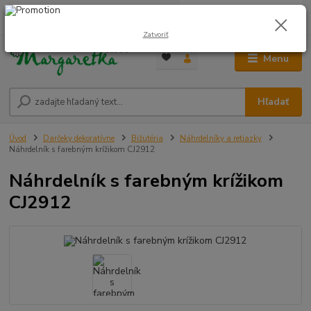
0
ks
0948 236 042
za
0,00 €
12:00-14:00
Zatvoriť
Menu
Hľadať
Úvod
Darčeky dekoratívne
Bižutéria
Náhrdelníky a retiazky
Náhrdelník s farebným krížikom CJ2912
Náhrdelník s farebným krížikom
CJ2912