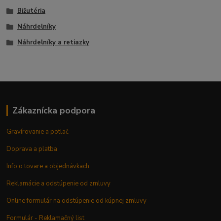
Bižutéria
Náhrdelníky
Náhrdelníky a retiazky
Zákaznícka podpora
Gravírovanie a potlač
Doprava a platba
Info o tovare a objednávkach
Reklamácie a odstúpenie od zmluvy
Online formulár na odstúpenie od kúpnej zmluvy
Formulár - Reklamačný list