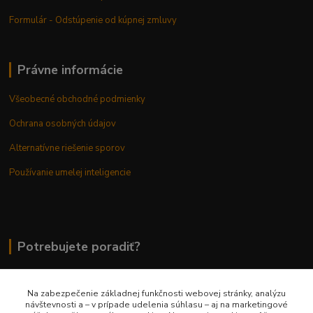
Formulár - Odstúpenie od kúpnej zmluvy
Právne informácie
Všeobecné obchodné podmienky
Ochrana osobných údajov
Alternatívne riešenie sporov
Používanie umelej inteligencie
Potrebujete poradiť?
Na zabezpečenie základnej funkčnosti webovej stránky, analýzu
0948 236 042
návštevnosti a – v prípade udelenia súhlasu – aj na marketingové