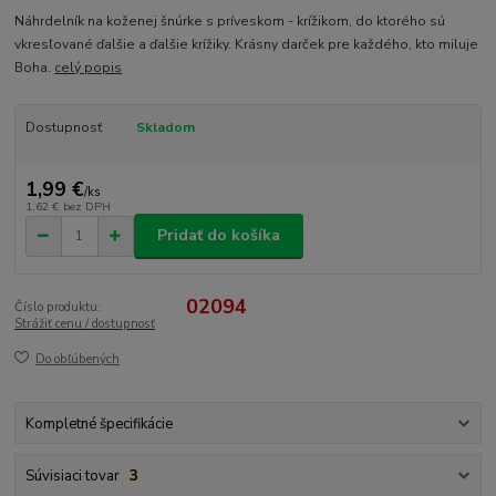
Náhrdelník na koženej šnúrke s príveskom - krížikom, do ktorého sú
vkresľované ďalšie a ďalšie krížiky. Krásny darček pre každého, kto miluje
Boha.
celý popis
Dostupnosť
Skladom
1,99 €
/
ks
1,62 €
bez DPH
Pridať do košíka
02094
Číslo produktu:
Strážiť cenu / dostupnosť
Do obľúbených
Kompletné špecifikácie
Súvisiaci tovar
3