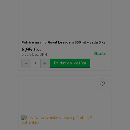
Poháre na víno Royal Leerdam 330 ml – sada 3 ks
6,95 €
/
ks
Skladom
5,65 €
bez DPH
Pridať do košíka