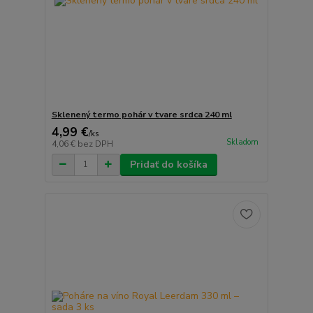
Sklenený termo pohár v tvare srdca 240 ml
4,99 €
/
ks
Skladom
4,06 €
bez DPH
Pridať do košíka