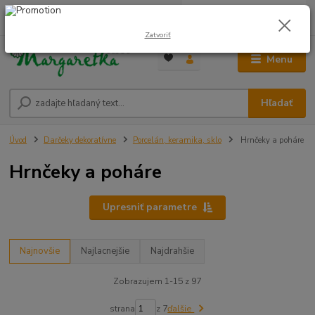
0
ks
0948 236 042
za
0,00 €
12:00-14:00
Zatvoriť
Menu
Hľadať
Úvod
Darčeky dekoratívne
Porcelán, keramika, sklo
Hrnčeky a poháre
Hrnčeky a poháre
Upresniť parametre
Najnovšie
Najlacnejšie
Najdrahšie
Zobrazujem 1-15 z 97
strana
z 7
ďalšie