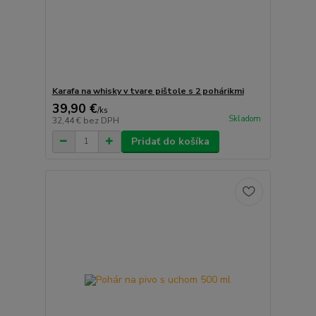
Karafa na whisky v tvare pištole s 2 pohárikmi
39,90 €
/
ks
Skladom
32,44 €
bez DPH
Pridať do košíka