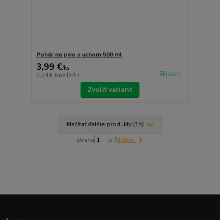
Pohár na pivo s uchom 500 ml
3,99 €
/
ks
Skladom
3,24 €
bez DPH
Zvoliť variant
Načítať ďalšie produkty (15)
strana
z 7
ďalšie