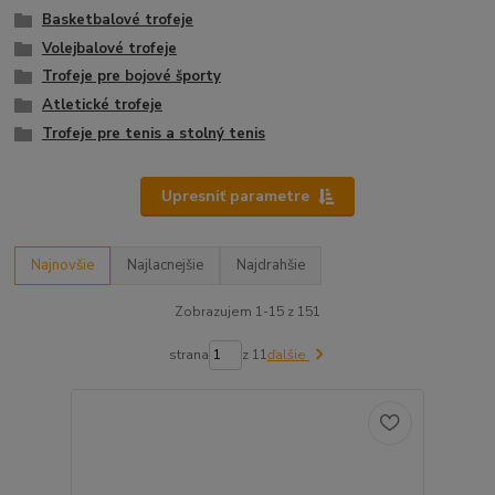
Basketbalové trofeje
Volejbalové trofeje
Trofeje pre bojové športy
Atletické trofeje
Trofeje pre tenis a stolný tenis
Upresniť parametre
Najnovšie
Najlacnejšie
Najdrahšie
Zobrazujem 1-15 z 151
strana
z 11
ďalšie