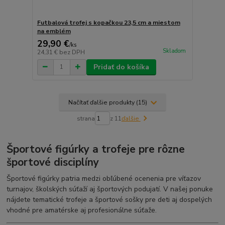
Futbalová trofej s kopačkou 23,5 cm a miestom
na emblém
29,90 €
/
ks
Skladom
24,31 €
bez DPH
Pridať do košíka
Načítať ďalšie produkty (15)
strana
z 11
ďalšie
Športové figúrky a trofeje pre rôzne
športové disciplíny
Športové figúrky patria medzi obľúbené ocenenia pre víťazov
turnajov, školských súťaží aj športových podujatí. V našej ponuke
nájdete tematické trofeje a športové sošky pre deti aj dospelých
vhodné pre amatérske aj profesionálne súťaže.