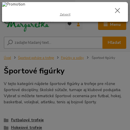
0
ks
0948 236 042
za
0,00 €
12:00-14:00
Zatvoriť
Menu
Hľadať
Úvod
Športové poháre a trofeje
Figúrky a sošky
Športové figúrky
Športové figúrky
V tejto kategórii nájdete športové figúrky a trofeje pre rôzne
športové disciplíny, školské súťaže, turnaje aj klubové podujatia.
Vybrať si môžete tematické športové ocenenia pre futbal, hokej,
basketbal, volejbal, atletiku, tenis aj bojové športy.
Futbalové trofeje
Hokejové trofeje