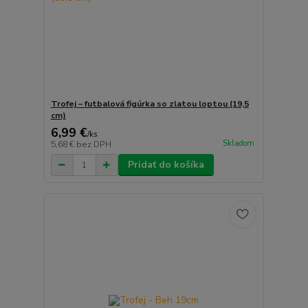
Trofej – futbalová figúrka so zlatou loptou (19,5
cm)
6,99 €
/
ks
Skladom
5,68 €
bez DPH
Pridať do košíka