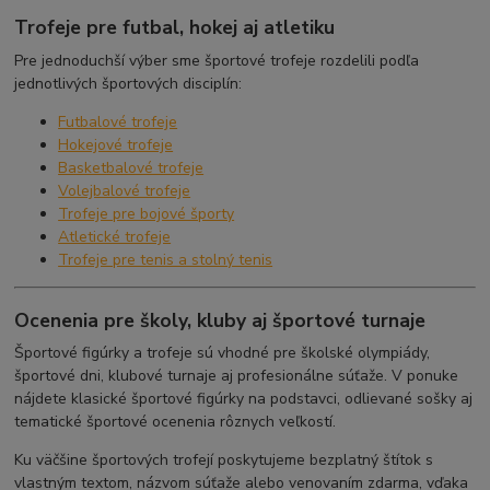
Trofeje pre futbal, hokej aj atletiku
Pre jednoduchší výber sme športové trofeje rozdelili podľa
jednotlivých športových disciplín:
Futbalové trofeje
Hokejové trofeje
Basketbalové trofeje
Volejbalové trofeje
Trofeje pre bojové športy
Atletické trofeje
Trofeje pre tenis a stolný tenis
Ocenenia pre školy, kluby aj športové turnaje
Športové figúrky a trofeje sú vhodné pre školské olympiády,
športové dni, klubové turnaje aj profesionálne súťaže. V ponuke
nájdete klasické športové figúrky na podstavci, odlievané sošky aj
tematické športové ocenenia rôznych veľkostí.
Ku väčšine športových trofejí poskytujeme bezplatný štítok s
vlastným textom, názvom súťaže alebo venovaním zdarma, vďaka