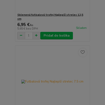
Sklenená futbalová trofej Najlepší strelec 12,5
cm
6,95 €
/
ks
Skladom
5,65 €
bez DPH
Pridať do košíka