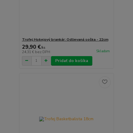
Trofej Hokejový brankár: Odlievaná soška - 22cm
29,90 €
/
ks
Skladom
24,31 €
bez DPH
Pridať do košíka